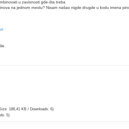
ombinovati u zavisnosti gde-šta treba
ziv pinova na jednom mestu? Nisam našao nigde drugde u kodu imena pi
r/
le.
Size: 188,41 KB / Downloads: 6)
ds: 5)