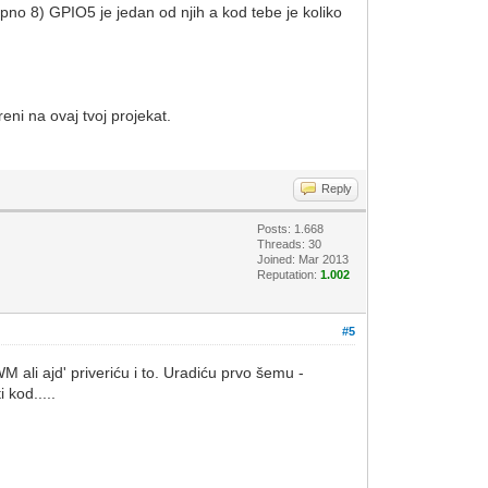
o 8) GPIO5 je jedan od njih a kod tebe je koliko
eni na ovaj tvoj projekat.
Reply
Posts: 1.668
Threads: 30
Joined: Mar 2013
Reputation:
1.002
#5
M ali ajd' priveriću i to. Uradiću prvo šemu -
 kod.....