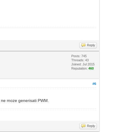
Reply
Posts: 745
Threads: 43
Joined: Jul 2015
Reputation:
460
#6
se ne moze generisati PWM.
Reply