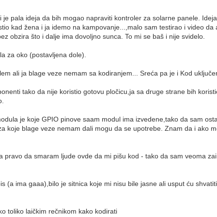
 je pala ideja da bih mogao napraviti kontroler za solarne panele. Ide
istio kad žena i ja idemo na kampovanje...,malo sam testirao i video d
z obzira što i dalje ima dovoljno sunca. To mi se baš i nije svidelo.
a za oko (postavljena dole).
oblem ali ja blage veze nemam sa kodiranjem... Sreća pa je i Kod uključ
onenti tako da nije koristio gotovu pločicu,ja sa druge strane bih korist
o.
odula je koje GPIO pinove saam modul ima izvedene,tako da sam ostao 
h za koje blage veze nemam dali mogu da se upotrebe. Znam da i ako mog
za pravo da smaram ljude ovde da mi pišu kod - tako da sam veoma z
 (a ima gaaa),bilo je sitnica koje mi nisu bile jasne ali usput ću shvatiti
iko toliko laičkim rečnikom kako kodirati