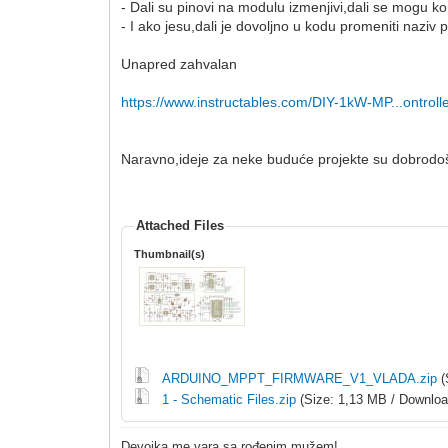
- Dali su pinovi na modulu izmenjivi,dali se mogu k
- I ako jesu,dali je dovoljno u kodu promeniti na
Unapred zahvalan
https://www.instructables.com/DIY-1kW-MP...ontrolle
Naravno,ideje za neke buduće projekte su dobrodoš
Attached Files
Thumbnail(s)
ARDUINO_MPPT_FIRMWARE_V1_VLADA.zip
(
1 - Schematic Files.zip
(Size: 1,13 MB / Downloa
Devojka me vara sa rođenim mužem!