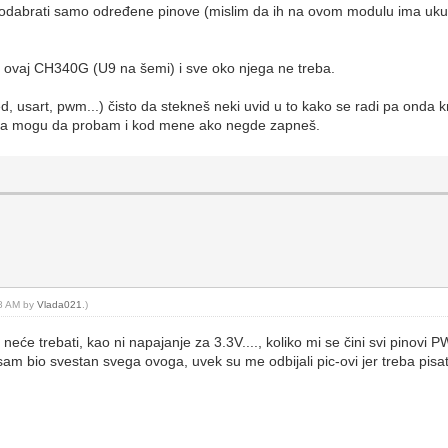
dabrati samo određene pinove (mislim da ih na ovom modulu ima ukupn
 ovaj CH340G (U9 na šemi) i sve oko njega ne treba.
, usart, pwm...) čisto da stekneš neki uvid u to kako se radi pa onda kr
pa mogu da probam i kod mene ako negde zapneš.
18 AM by
Vlada021
.)
e trebati, kao ni napajanje za 3.3V...., koliko mi se čini svi pinovi PW
sam bio svestan svega ovoga, uvek su me odbijali pic-ovi jer treba pisati