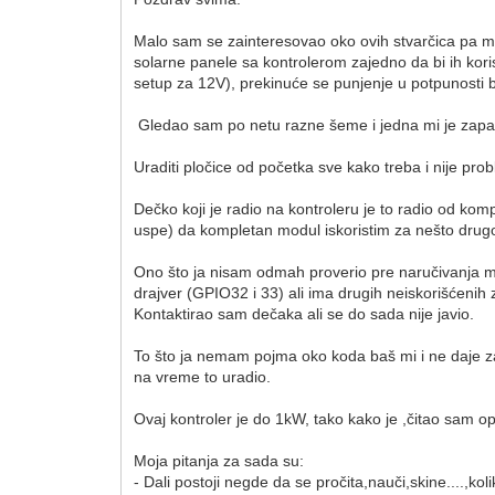
Malo sam se zainteresovao oko ovih stvarčica pa mi
solarne panele sa kontrolerom zajedno da bi ih kor
setup za 12V), prekinuće se punjenje u potpunosti be
Gledao sam po netu razne šeme i jedna mi je zapal
Uraditi pločice od početka sve kako treba i nije pr
Dečko koji je radio na kontroleru je to radio od komp
uspe) da kompletan modul iskoristim za nešto drug
Ono što ja nisam odmah proverio pre naručivanja m
drajver (GPIO32 i 33) ali ima drugih neiskorišćeni
Kontaktirao sam dečaka ali se do sada nije javio.
To što ja nemam pojma oko koda baš mi i ne daje 
na vreme to uradio.
Ovaj kontroler je do 1kW, tako kako je ,čitao sam opis
Moja pitanja za sada su:
- Dali postoji negde da se pročita,nauči,skine....,kol