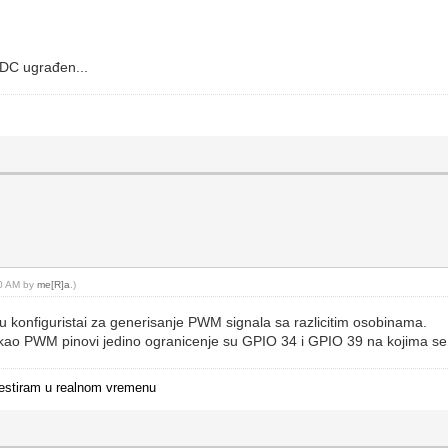
ADC ugrađen...
30 AM by
me[R]a
.)
 konfiguristai za generisanje PWM signala sa razlicitim osobinama.
ste kao PWM pinovi jedino ogranicenje su GPIO 34 i GPIO 39 na kojima 
i testiram u realnom vremenu