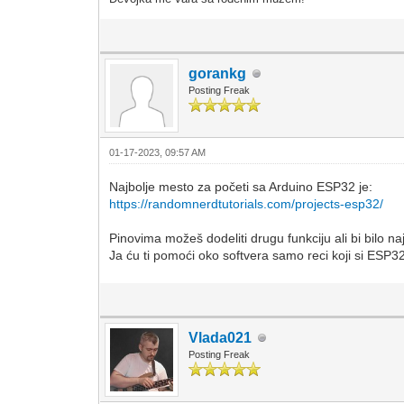
gorankg
Posting Freak
01-17-2023, 09:57 AM
Najbolje mesto za početi sa Arduino ESP32 je:
https://randomnerdtutorials.com/projects-esp32/
Pinovima možeš dodeliti drugu funkciju ali bi bilo n
Ja ću ti pomoći oko softvera samo reci koji si ESP3
Vlada021
Posting Freak