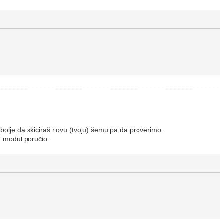
ajbolje da skiciraš novu (tvoju) šemu pa da proverimo.
2 modul poručio.