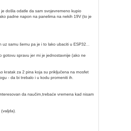
ja je došla odatle da sam svojevremeno kupio
a ako padne napon na panelima na nekih 19V (to je
en uz samu šemu pa je i to lako ubaciti u ESP32...
io gotovu spravu jer mi je jednostavnije (ako ne
kratak za 2 pina koja su priključena na mosfet
u - da bi trebalo i u kodu promeniti ih.
ainteresovan da naučim,trebaće vremena kad nisam
 (valjda).