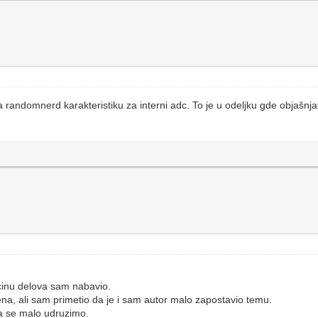
na randomnerd karakteristiku za interni adc. To je u odeljku gde objašn
cinu delova sam nabavio.
na, ali sam primetio da je i sam autor malo zapostavio temu.
a se malo udruzimo.