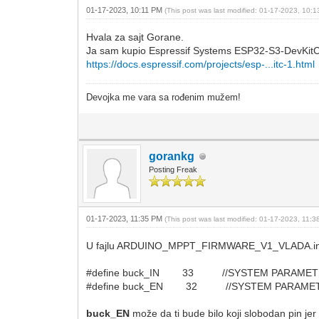
01-17-2023, 10:11 PM
(This post was last modified: 01-17-2023, 10:
Hvala za sajt Gorane.
Ja sam kupio Espressif Systems ESP32-S3-DevKit
https://docs.espressif.com/projects/esp-...itc-1.html
Devojka me vara sa rođenim mužem!
gorankg
Posting Freak
01-17-2023, 11:35 PM
(This post was last modified: 01-17-2023, 11:
U fajlu ARDUINO_MPPT_FIRMWARE_V1_VLADA.ino su de
#define buck_IN 33 //SYSTEM PARAMETER 
#define buck_EN 32 //SYSTEM PARAMETER -
buck_EN
može da ti bude bilo koji slobodan pin j