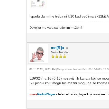
Ispada da mi ne treba ni U10 kad već ima 2x12bit 
Devojka me vara sa rođenim mužem!
me[R]a
Senior Member
01-18-2023, 12:29 AM
(This post was last modified: 01-18-2023, 12:
ESP32 ima 16 (0-15) nezavisnih kanala koji se mogu
Svi pinovi koju mogu biti izlazni mogu da se kori
mera
RadioPlayer
- Internet radio player koji razvijam 