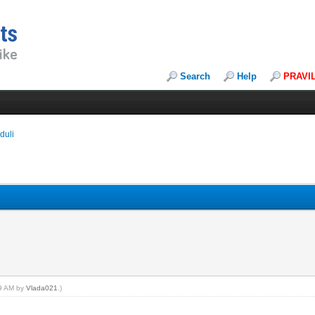
Search
Help
PRAVI
duli
29 AM by
Vlada021
.)