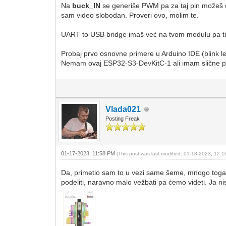
Na
buck_IN
se generiše PWM pa za taj pin možeš o
sam video slobodan. Proveri ovo, molim te.
UART to USB bridge imaš već na tvom modulu pa ti
Probaj prvo osnovne primere u Arduino IDE (blink led
Nemam ovaj ESP32-S3-DevKitC-1 ali imam slične 
Vlada021
Posting Freak
01-17-2023, 11:58 PM
(This post was last modified: 01-18-2023, 12:
Da, primetio sam to u vezi same šeme, mnogo toga neć
podeliti, naravno malo vežbati pa ćemo videti. Ja ni