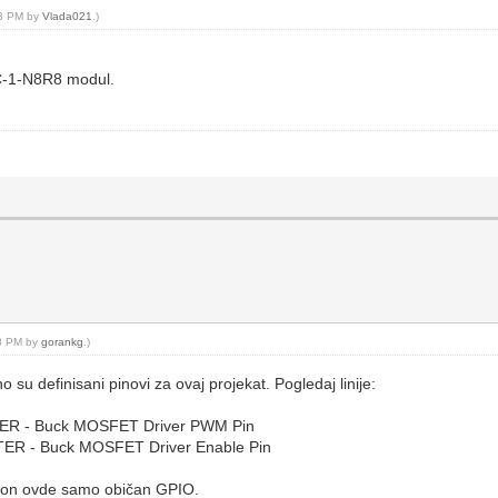
13 PM by
Vlada021
.)
C-1-N8R8 modul.
38 PM by
gorankg
.)
finisani pinovi za ovaj projekat. Pogledaj linije:
- Buck MOSFET Driver PWM Pin
 Buck MOSFET Driver Enable Pin
er on ovde samo običan GPIO.