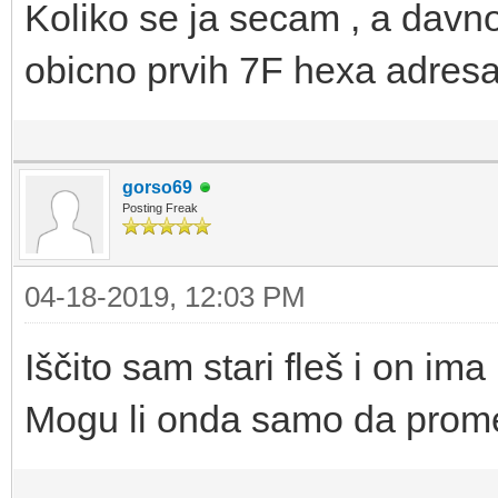
Koliko se ja secam , a davno
obicno prvih 7F hexa adresa 
gorso69
Posting Freak
04-18-2019, 12:03 PM
Iščito sam stari fleš i on i
Mogu li onda samo da prome