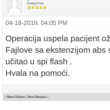
Posting Freak
04-18-2019, 04:05 PM
Operacija uspela pacijent o
Fajlove sa ekstenzijom abs 
učitao u spi flash .
Hvala na pomoći.
«
Next Oldest
|
Next Newest
»