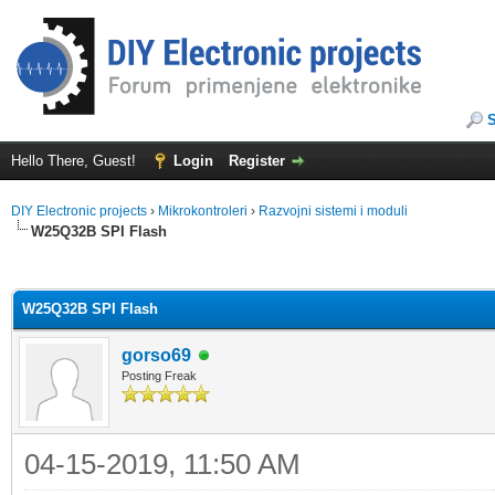
Hello There, Guest!
Login
Register
DIY Electronic projects
›
Mikrokontroleri
›
Razvojni sistemi i moduli
W25Q32B SPI Flash
ge
W25Q32B SPI Flash
gorso69
Posting Freak
04-15-2019, 11:50 AM