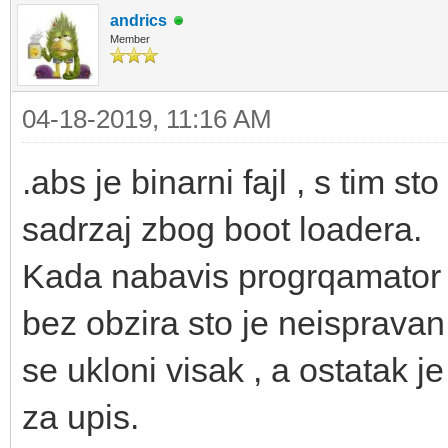
andrics
Member
04-18-2019, 11:16 AM
.abs je binarni fajl , s tim st
sadrzaj zbog boot loadera.
Kada nabavis progrqamator m
bez obzira sto je neispravan
se ukloni visak , a ostatak j
za upis.