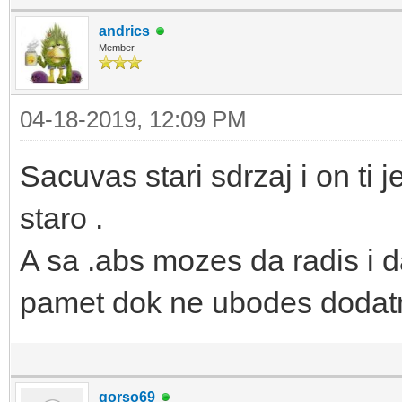
andrics
Member
04-18-2019, 12:09 PM
Sacuvas stari sdrzaj i on ti
staro .
A sa .abs mozes da radis i d
pamet dok ne ubodes dodat
gorso69