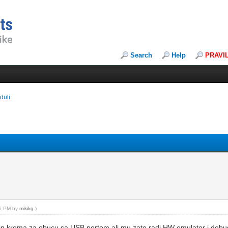
Search
Help
PRAVI
duli
26 PM by
mikikg
.)
lin krema za obucu sa USB portom ali mu zato radi HW emulator i debug