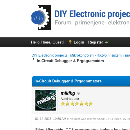
Hello There, Guest!
Login
Register
DIY Electronic projects
›
Mikrokontroleri
›
Razvojni sistemi i mo
In-Circuit Debugger & Prgogramators
0 Vote(s) - 0 Average
1
2
3
4
5
In-Circuit Debugger & Prgogramators
mikikg
Administrator
02-14-2016, 10:50 AM
(This post was last modified: 02-14-2016, 07:
Stigo Microchip ICD3 programator, izgleda kao ima