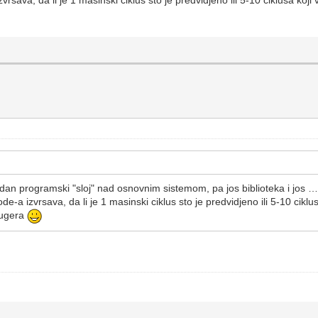
zvrsava, da li je 1 masinski ciklus sto je predvidjeno ili 5-10 ciklusa koj
jedan programski "sloj" nad osnovnim sistemom, pa jos biblioteka i jos 
code-a izvrsava, da li je 1 masinski ciklus sto je predvidjeno ili 5-10 cikl
bugera