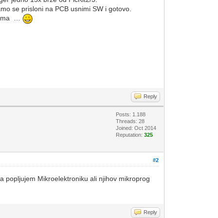
amo se prisloni na PCB usnimi SW i gotovo.
r nema …
Reply
Posts: 1.188
Threads: 28
Joined: Oct 2014
Reputation:
325
#2
a popljujem Mikroelektroniku ali njihov mikroprog
Reply