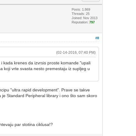
Posts: 1.869
Threads: 25
Joined: Nov 2013
Reputation:
797
#8
(02-14-2016, 07:40 PM)
… i kada krenes da izvrsis proste komande "upali
usa koji vrte svasta nesto premestaju iz supljeg u
ncipu "ultra rapid development". Prave se takve
je Standard Peripheral library i ono što sam skoro
htevaju par stotina ciklusa!?