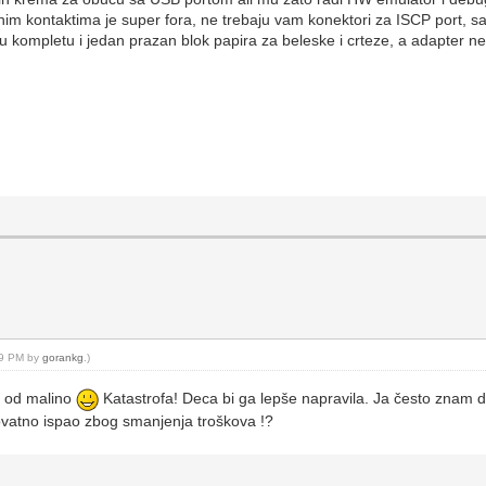
nim kontaktima je super fora, ne trebaju vam konektori za ISCP port, s
 u kompletu i jedan prazan blok papira za beleske i crteze, a adapte
:09 PM by
gorankg
.)
he od malino
Katastrofa! Deca bi ga lepše napravila. Ja često znam d
rovatno ispao zbog smanjenja troškova !?