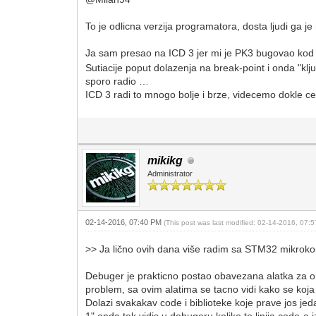
To je odlicna verzija programatora, dosta ljudi ga je 
Ja sam presao na ICD 3 jer mi je PK3 bugovao kod
Sutiacije poput dolazenja na break-point i onda "k
sporo radio …
ICD 3 radi to mnogo bolje i brze, videcemo dokle c
mikikg
Administrator
02-14-2016, 07:40 PM
(This post was last modified: 02-14-2016, 07
>> Ja lično ovih dana više radim sa STM32 mikroko
Debuger je prakticno postao obavezana alatka za on
problem, sa ovim alatima se tacno vidi kako se koja 
Dolazi svakakav code i biblioteke koje prave jos je