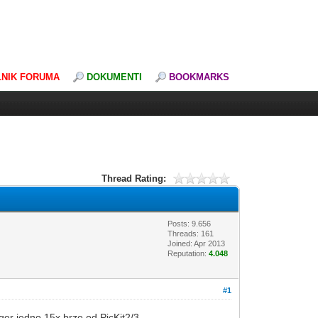
LNIK FORUMA
DOKUMENTI
BOOKMARKS
Thread Rating:
Posts: 9.656
Threads: 161
Joined: Apr 2013
Reputation:
4.048
#1
er jedno 15x brze od PicKit2/3.