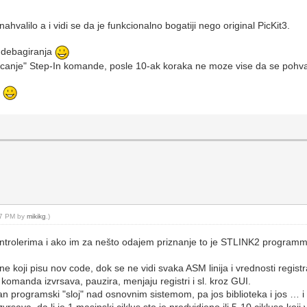
nahvalilo a i vidi se da je funkcionalno bogatiji nego original PicKit3.
 debagiranja
ljucanje" Step-In komande, posle 10-ak koraka ne moze vise da se pohva
e
:57 PM by
mikikg
.)
ntrolerima i ako im za nešto odajem priznanje to je STLINK2 programm
e koji pisu nov code, dok se ne vidi svaka ASM linija i vrednosti regi
komanda izvrsava, pauzira, menjaju registri i sl. kroz GUI.
dan programski "sloj" nad osnovnim sistemom, pa jos biblioteka i jos … i