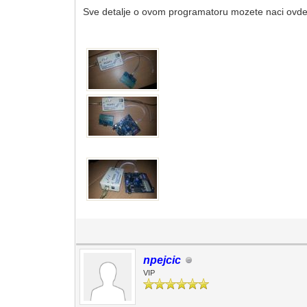
Sve detalje o ovom programatoru mozete naci ovde
npejcic
VIP