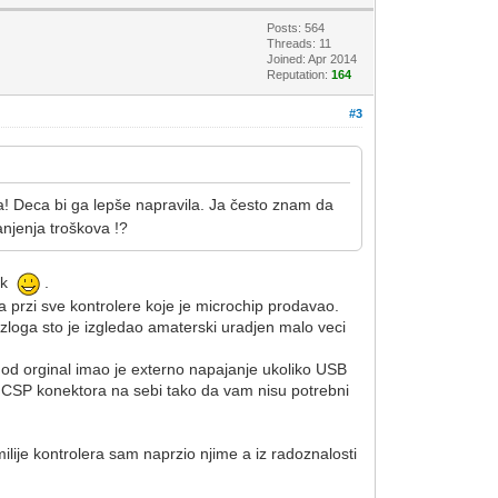
Posts: 564
Threads: 11
Joined: Apr 2014
Reputation:
164
#3
a! Deca bi ga lepše napravila. Ja često znam da
anjenja troškova !?
nik
.
 przi sve kontrolere koje je microchip prodavao.
azloga sto je izgledao amaterski uradjen malo veci
ji od orginal imao je externo napajanje ukoliko USB
 ICSP konektora na sebi tako da vam nisu potrebni
ije kontrolera sam naprzio njime a iz radoznalosti