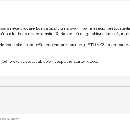
 imam neke drugare koji ga spaljuju na svakih par meseci... pretpostavlj
lično nikada ga nisam koristio. Kada kreneš da ga aktivno koristiš, mol
olerima i ako im za nešto odajem priznanje to je STLINK2 programmer 
jedne eksluzive, a čak dele i besplatne starter kitove:
:44 PM by
mikikg
.)