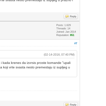
i vrte svasta nesto premestaju iz supljeg u prazno i
Reply
Posts: 1.629
Threads: 14
Joined: Jan 2014
Reputation:
851
#7
(02-14-2016, 07:40 PM)
… i kada krenes da izvrsis proste komande "upali
usa koji vrte svasta nesto premestaju iz supljeg u
Reply