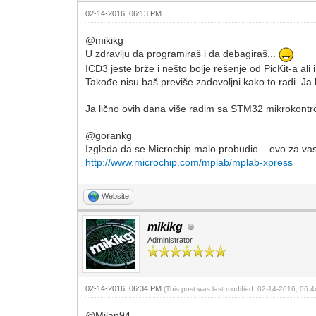
02-14-2016, 06:13 PM
@mikikg
U zdravlju da programiraš i da debagiraš...
ICD3 jeste brže i nešto bolje rešenje od PicKit-a ali
Takođe nisu baš previše zadovoljni kako to radi. Ja 
Ja lično ovih dana više radim sa STM32 mikrokontr
@gorankg
Izgleda da se Microchip malo probudio... evo za vas 
http://www.microchip.com/mplab/mplab-xpress
Website
mikikg
Administrator
02-14-2016, 06:34 PM
(This post was last modified: 02-14-2016, 06
@Milan94