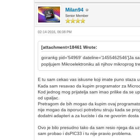
Milan94
Senior Member
02-14-2016, 06:08 PM
[attachment=18461 Wrote:
gorankg pid='54969' dateline='1455462546']Ja sam 
popljujem Mikroelektroniku ali njihov mikroprog t
E tu sam cekao vas iskusne koji imate puno staza 
Kada sam resavao da kupim programator za Microchip
Kod jednog mog prijatelja sam imao prilike da se upo
od upaljac.
Pretragom de bih mogao da kupim ovaj programator nal
nije mogao da isporuci potrebnu struju kada se pro
dodatni adapteri a za kuciste i da ne govorim dosta 
Ovo je bilo presudno tako da sam resio njega da uz
sam probao i dsPIC33 i tu nije pravio problema.