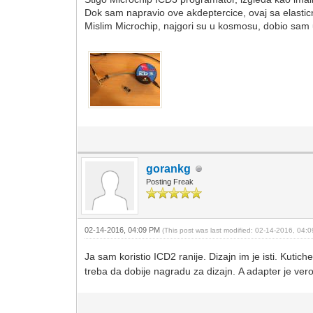
Dok sam napravio ove akdeptercice, ovaj sa elastic
Mislim Microchip, najgori su u kosmosu, dobio sam
gorankg
Posting Freak
02-14-2016, 04:09 PM
(This post was last modified: 02-14-2016, 04
Ja sam koristio ICD2 ranije. Dizajn im je isti. Kutic
treba da dobije nagradu za dizajn. A adapter je ve