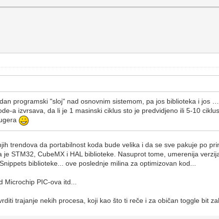
jedan programski "sloj" nad osnovnim sistemom, pa jos biblioteka i jos 
code-a izvrsava, da li je 1 masinski ciklus sto je predvidjeno ili 5-10 cikl
bugera
ih trendova da portabilnost koda bude velika i da se sve pakuje po pri
 je STM32, CubeMX i HAL biblioteke. Nasuprot tome, umerenija verzija 
ippets biblioteke... ove poslednje milina za optimizovan kod...
d Microchip PIC-ova itd...
iti trajanje nekih procesa, koji kao što ti reče i za običan toggle bit za