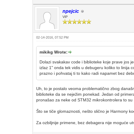
npejcic
VIP
02-14-2016, 07:52 PM
mikikg Wrote:
Dolazi svakakav code i biblioteke koje prave jos 
izlaz 1" onda tek vidis u debugeru koliko to linija 
prazno i pohvataj ti to kako radi napamet bez de
Uh, to je postalo veoma problematično zbog današnj
biblioteke da se neježim ponekad. Jedan od primera
pronašao za neke od STM32 mikrokontrolera to su Sn
Što se tiče glomaznosti, nešto slično je Harmony ko
Za ozbiljnije primene, bez debagera nije moguće utvrd