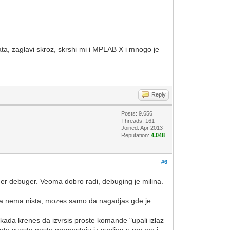
ta, zaglavi skroz, skrshi mi i MPLAB X i mnogo je
Reply
Posts: 9.656
Threads: 161
Joined: Apr 2013
Reputation:
4.048
#6
er debuger. Veoma dobro radi, debuging je milina.
stra nema nista, mozes samo da nagadjas gde je
 kada krenes da izvrsis proste komande "upali izlaz