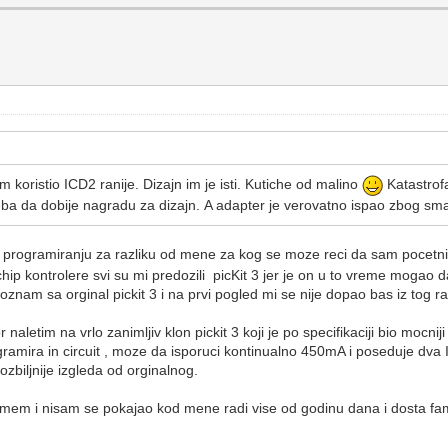
koristio ICD2 ranije. Dizajn im je isti. Kutiche od malino
Katastrof
reba da dobije nagradu za dizajn. A adapter je verovatno ispao zbog sm
u programiranju za razliku od mene za kog se moze reci da sam pocet
 kontrolere svi su mi predozili picKit 3 jer je on u to vreme mogao da
znam sa orginal pickit 3 i na prvi pogled mi se nije dopao bas iz tog r
etim na vrlo zanimljiv klon pickit 3 koji je po specifikaciji bio mocni
gramira in circuit , moze da isporuci kontinualno 450mA i poseduje dva
ozbiljnije izgleda od orginalnog.
mem i nisam se pokajao kod mene radi vise od godinu dana i dosta famil