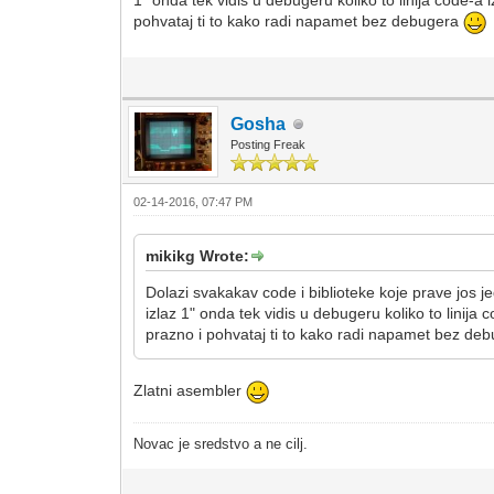
1" onda tek vidis u debugeru koliko to linija code-a i
pohvataj ti to kako radi napamet bez debugera
Gosha
Posting Freak
02-14-2016, 07:47 PM
mikikg Wrote:
Dolazi svakakav code i biblioteke koje prave jos 
izlaz 1" onda tek vidis u debugeru koliko to linija 
prazno i pohvataj ti to kako radi napamet bez de
Zlatni asembler
Novac je sredstvo a ne cilj.