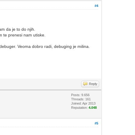
#4
am da je to do njih.
im te prenesi nam utiske.
debuger. Veoma dobro radi, debuging je milina.
Reply
Posts: 9.656
Threads: 161
Joined: Apr 2013
Reputation:
4.048
#5