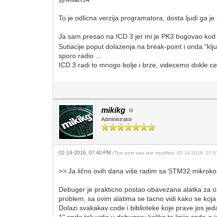
To je odlicna verzija programatora, dosta ljudi ga je 
Ja sam presao na ICD 3 jer mi je PK3 bugovao kod
Sutiacije poput dolazenja na break-point i onda "k
sporo radio …
ICD 3 radi to mnogo bolje i brze, videcemo dokle c
mikikg
Administrator
02-14-2016, 07:40 PM
(This post was last modified: 02-14-2016, 07
>> Ja lično ovih dana više radim sa STM32 mikroko
Debuger je prakticno postao obavezana alatka za on
problem, sa ovim alatima se tacno vidi kako se koja 
Dolazi svakakav code i biblioteke koje prave jos je