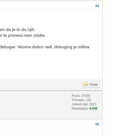
#4
am da je to do njih.
im te prenesi nam utiske.
debuger. Veoma dobro radi, debuging je milina.
Reply
Posts: 9.656
Threads: 161
Joined: Apr 2013
Reputation:
4.048
#5