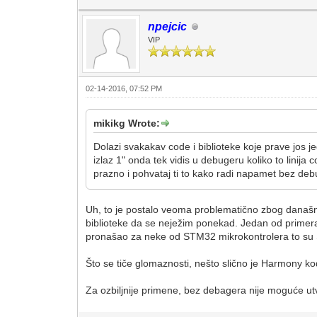
npejcic
VIP
02-14-2016, 07:52 PM
mikikg Wrote:
Dolazi svakakav code i biblioteke koje prave jos 
izlaz 1" onda tek vidis u debugeru koliko to linija 
prazno i pohvataj ti to kako radi napamet bez de
Uh, to je postalo veoma problematično zbog današnj
biblioteke da se neježim ponekad. Jedan od primera
pronašao za neke od STM32 mikrokontrolera to su Sn
Što se tiče glomaznosti, nešto slično je Harmony ko
Za ozbiljnije primene, bez debagera nije moguće utvrd