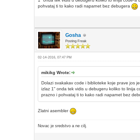
1" onda tek vidis u debugeru koliko to linija code-a i
pohvataj ti to kako radi napamet bez debugera
Gosha
Posting Freak
02-14-2016, 07:47 PM
mikikg Wrote:
Dolazi svakakav code i biblioteke koje prave jos 
izlaz 1" onda tek vidis u debugeru koliko to linija 
prazno i pohvataj ti to kako radi napamet bez de
Zlatni asembler
Novac je sredstvo a ne cilj.