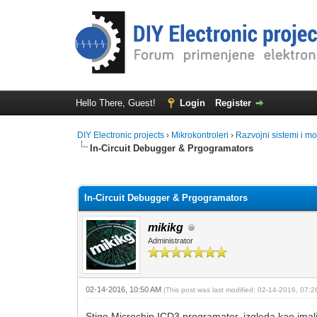
Hello There, Guest!
Login
Register
DIY Electronic projects
›
Mikrokontroleri
›
Razvojni sistemi i mo
In-Circuit Debugger & Prgogramators
0 Vote(s) - 0 Average
1
2
3
4
5
In-Circuit Debugger & Prgogramators
mikikg
Administrator
02-14-2016, 10:50 AM
(This post was last modified: 02-14-2016, 07:
Stigo Microchip ICD3 programator, izgleda kao ima