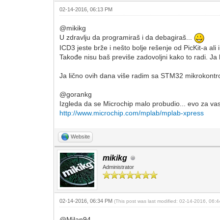
02-14-2016, 06:13 PM
@mikikg
U zdravlju da programiraš i da debagiraš...
ICD3 jeste brže i nešto bolje rešenje od PicKit-a ali
Takođe nisu baš previše zadovoljni kako to radi. Ja 
Ja lično ovih dana više radim sa STM32 mikrokontr
@gorankg
Izgleda da se Microchip malo probudio... evo za vas 
http://www.microchip.com/mplab/mplab-xpress
Website
mikikg
Administrator
02-14-2016, 06:34 PM
(This post was last modified: 02-14-2016, 06
@Milan94