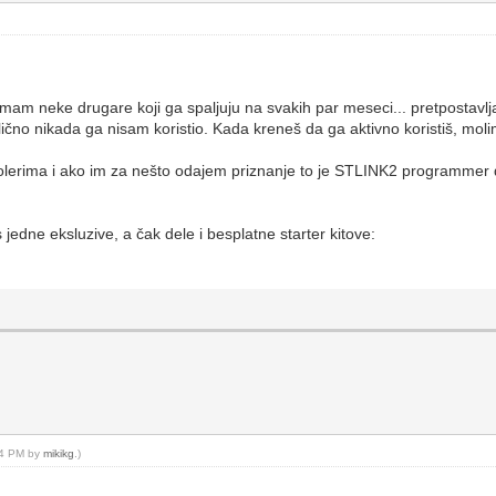
 imam neke drugare koji ga spaljuju na svakih par meseci... pretpostavlj
lično nikada ga nisam koristio. Kada kreneš da ga aktivno koristiš, mol
olerima i ako im za nešto odajem priznanje to je STLINK2 programmer 
jedne eksluzive, a čak dele i besplatne starter kitove:
:44 PM by
mikikg
.)