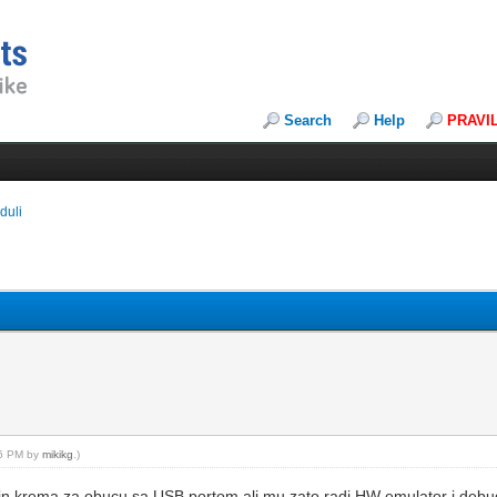
Search
Help
PRAVI
duli
26 PM by
mikikg
.)
lin krema za obucu sa USB portom ali mu zato radi HW emulator i debug