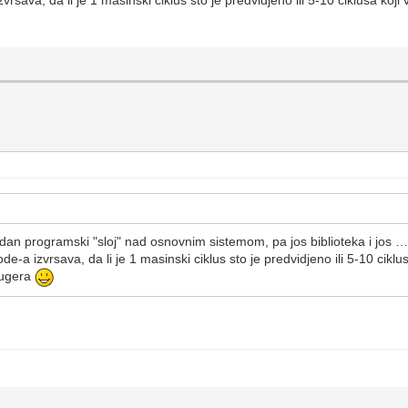
zvrsava, da li je 1 masinski ciklus sto je predvidjeno ili 5-10 ciklusa koj
jedan programski "sloj" nad osnovnim sistemom, pa jos biblioteka i jos 
code-a izvrsava, da li je 1 masinski ciklus sto je predvidjeno ili 5-10 cikl
bugera