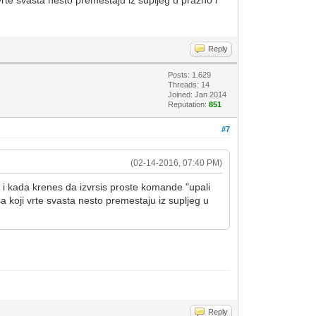
i vrte svasta nesto premestaju iz supljeg u prazno i
Reply
Posts: 1.629
Threads: 14
Joined: Jan 2014
Reputation:
851
#7
(02-14-2016, 07:40 PM)
… i kada krenes da izvrsis proste komande "upali
usa koji vrte svasta nesto premestaju iz supljeg u
Reply