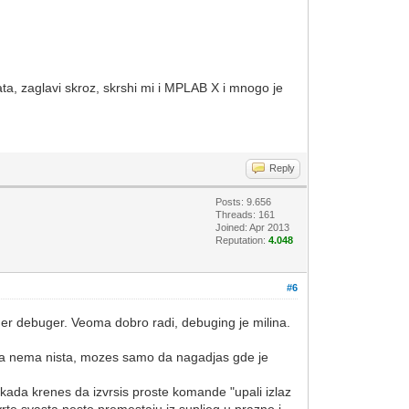
ta, zaglavi skroz, skrshi mi i MPLAB X i mnogo je
Reply
Posts: 9.656
Threads: 161
Joined: Apr 2013
Reputation:
4.048
#6
er debuger. Veoma dobro radi, debuging je milina.
stra nema nista, mozes samo da nagadjas gde je
 kada krenes da izvrsis proste komande "upali izlaz