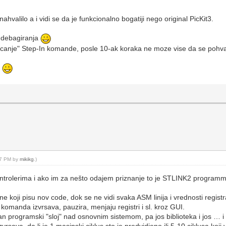
nahvalilo a i vidi se da je funkcionalno bogatiji nego original PicKit3.
 debagiranja
ljucanje" Step-In komande, posle 10-ak koraka ne moze vise da se pohva
e
:57 PM by
mikikg
.)
ntrolerima i ako im za nešto odajem priznanje to je STLINK2 programm
e koji pisu nov code, dok se ne vidi svaka ASM linija i vrednosti regi
komanda izvrsava, pauzira, menjaju registri i sl. kroz GUI.
dan programski "sloj" nad osnovnim sistemom, pa jos biblioteka i jos … i