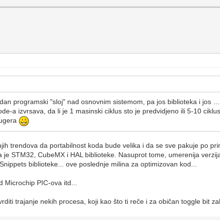
jedan programski "sloj" nad osnovnim sistemom, pa jos biblioteka i jos 
code-a izvrsava, da li je 1 masinski ciklus sto je predvidjeno ili 5-10 cikl
bugera
ih trendova da portabilnost koda bude velika i da se sve pakuje po pri
 je STM32, CubeMX i HAL biblioteke. Nasuprot tome, umerenija verzija 
ippets biblioteke... ove poslednje milina za optimizovan kod...
d Microchip PIC-ova itd...
iti trajanje nekih procesa, koji kao što ti reče i za običan toggle bit za