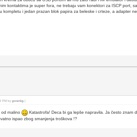
nim kontaktima je super fora, ne trebaju vam konektori za ISCP port, s
 u kompletu i jedan prazan blok papira za beleske i crteze, a adapte
:09 PM by
gorankg
.)
he od malino
Katastrofa! Deca bi ga lepše napravila. Ja često znam d
rovatno ispao zbog smanjenja troškova !?