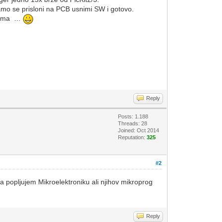
amo se prisloni na PCB usnimi SW i gotovo.
r nema …
Reply
Posts: 1.188
Threads: 28
Joined: Oct 2014
Reputation:
325
#2
a popljujem Mikroelektroniku ali njihov mikroprog
Reply