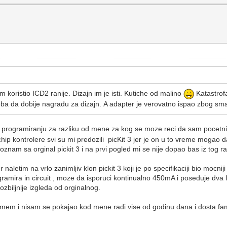
koristio ICD2 ranije. Dizajn im je isti. Kutiche od malino
Katastrof
reba da dobije nagradu za dizajn. A adapter je verovatno ispao zbog sm
u programiranju za razliku od mene za kog se moze reci da sam pocet
 kontrolere svi su mi predozili picKit 3 jer je on u to vreme mogao da
znam sa orginal pickit 3 i na prvi pogled mi se nije dopao bas iz tog r
etim na vrlo zanimljiv klon pickit 3 koji je po specifikaciji bio mocni
gramira in circuit , moze da isporuci kontinualno 450mA i poseduje dva
ozbiljnije izgleda od orginalnog.
mem i nisam se pokajao kod mene radi vise od godinu dana i dosta famil