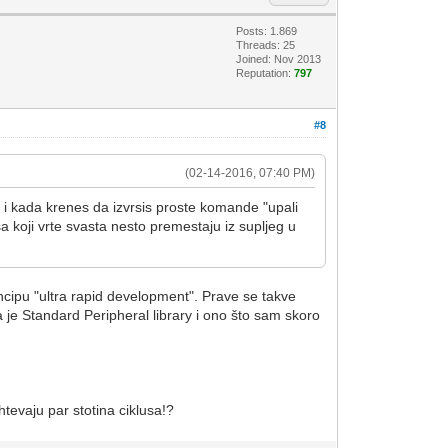
Posts: 1.869
Threads: 25
Joined: Nov 2013
Reputation:
797
#8
(02-14-2016, 07:40 PM)
… i kada krenes da izvrsis proste komande "upali
usa koji vrte svasta nesto premestaju iz supljeg u
ncipu "ultra rapid development". Prave se takve
je Standard Peripheral library i ono što sam skoro
htevaju par stotina ciklusa!?