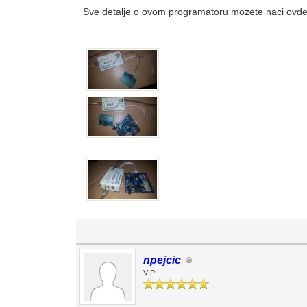
Sve detalje o ovom programatoru mozete naci ovde
npejcic
VIP