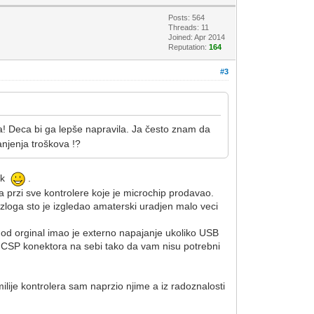
Posts: 564
Threads: 11
Joined: Apr 2014
Reputation:
164
#3
a! Deca bi ga lepše napravila. Ja često znam da
anjenja troškova !?
nik
.
 przi sve kontrolere koje je microchip prodavao.
azloga sto je izgledao amaterski uradjen malo veci
ji od orginal imao je externo napajanje ukoliko USB
 ICSP konektora na sebi tako da vam nisu potrebni
ije kontrolera sam naprzio njime a iz radoznalosti