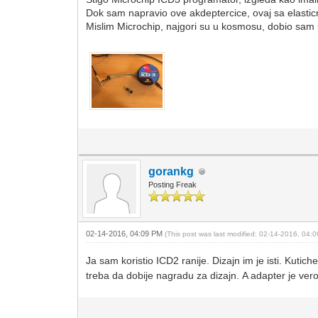
Dok sam napravio ove akdeptercice, ovaj sa elastic
Mislim Microchip, najgori su u kosmosu, dobio sam
gorankg
Posting Freak
02-14-2016, 04:09 PM
(This post was last modified: 02-14-2016, 04
Ja sam koristio ICD2 ranije. Dizajn im je isti. Kutic
treba da dobije nagradu za dizajn. A adapter je ve