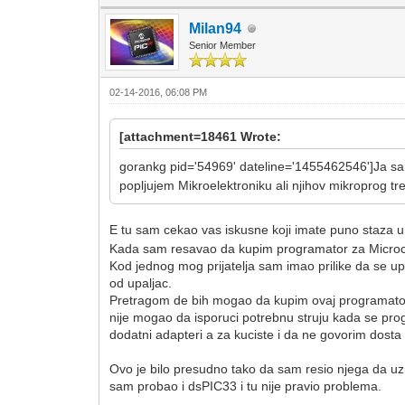
Milan94
Senior Member
02-14-2016, 06:08 PM
[attachment=18461 Wrote:
gorankg pid='54969' dateline='1455462546']Ja sam 
popljujem Mikroelektroniku ali njihov mikroprog t
E tu sam cekao vas iskusne koji imate puno staza 
Kada sam resavao da kupim programator za Microchip
Kod jednog mog prijatelja sam imao prilike da se upo
od upaljac.
Pretragom de bih mogao da kupim ovaj programator nal
nije mogao da isporuci potrebnu struju kada se pro
dodatni adapteri a za kuciste i da ne govorim dosta 
Ovo je bilo presudno tako da sam resio njega da uz
sam probao i dsPIC33 i tu nije pravio problema.