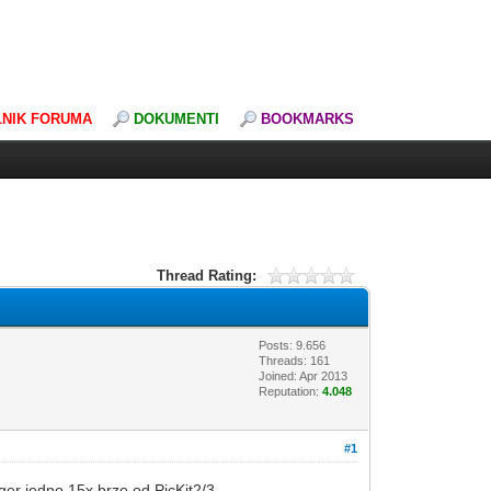
LNIK FORUMA
DOKUMENTI
BOOKMARKS
Thread Rating:
Posts: 9.656
Threads: 161
Joined: Apr 2013
Reputation:
4.048
#1
er jedno 15x brze od PicKit2/3.