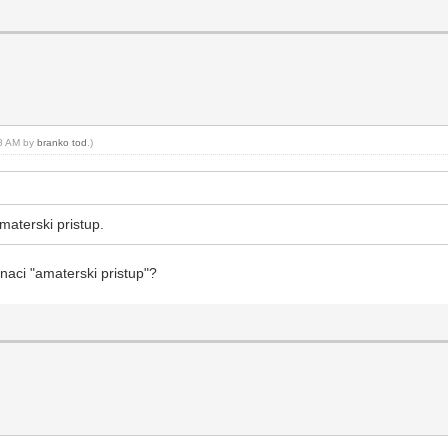
18 AM by
branko tod
.)
amaterski pristup.
 znaci "amaterski pristup"?