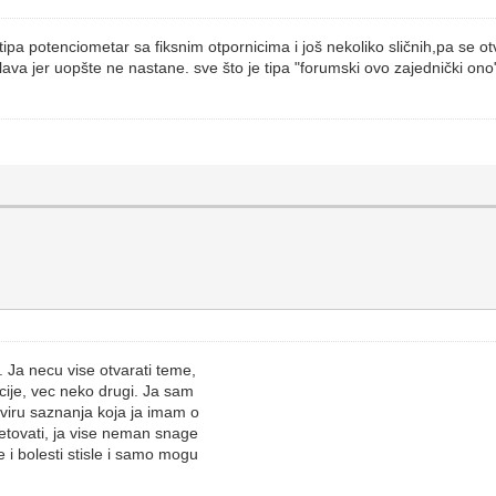
ipa potenciometar sa fiksnim otpornicima i još nekoliko sličnih,pa se o
ava jer uopšte ne nastane. sve što je tipa "forumski ovo zajednički on
. Ja necu vise otvarati teme,
acije, vec neko drugi. Ja sam
viru saznanja koja ja imam o
etovati, ja vise neman snage
 i bolesti stisle i samo mogu