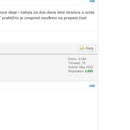
#48
tvore ideje i natrpa za dva dana šest stranica a onda
o" praktično je unapred osuđeno na propast,čast
Reply
Posts: 3.249
Threads: 75
Joined: May 2015
Reputation:
1.635
#49