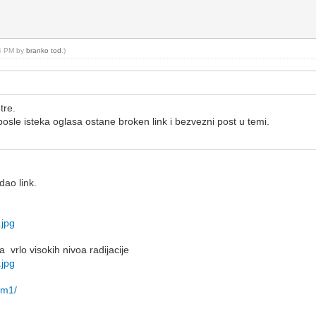
34 PM by
branko tod
.)
tre.
posle isteka oglasa ostane broken link i bezvezni post u temi.
dao link.
.jpg
 vrlo visokih nivoa radijacije
.jpg
-m1/