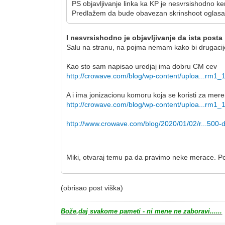
PS objavljivanje linka ka KP je nesvrsishodno ke
Predlažem da bude obavezan skrinshoot oglasa
I nesvrsishodno je objavljivanje da ista posta
Salu na stranu, na pojma nemam kako bi drugacije
Kao sto sam napisao uredjaj ima dobru CM cev
http://crowave.com/blog/wp-content/uploa...rm1_1
A i ima jonizacionu komoru koja se koristi za meren
http://crowave.com/blog/wp-content/uploa...rm1_1
http://www.crowave.com/blog/2020/01/02/r...500-
Miki, otvaraj temu pa da pravimo neke merace. Po
(obrisao post viška)
Bože,daj svakome pameti - ni mene ne zaboravi......