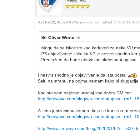
Posting Freak
05-11-2022, 01:32 PM
(This post was last modified: 05-11-2022, 01:
Sir Oliver Wrote:
Mogu da se iskoriste kao kadaveri za neke VU me
PS objavljivanje linka ka KP je nesvrsishodno ker 
Predlažem da bude obavezan skrinshoot oglasa.
I nesvrsishodno je objavljivanje da ista posta
Salu na stranu, na pojma nemam kako bi drugacije 
Kao sto sam napisao uredjaj ima dobru CM cev
http://crowave.com/blog/wp-content/uploa...rm1_16
A i ima jonizacionu komoru koja se koristi za merenja
http://crowave.com/blog/wp-content/uploa...rm1_10
http://www.crowave.com/blog/2020/01/02/r...500-dr