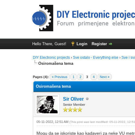
Hello There, Guest!
Login
Register
DIY Electronic projects
›
Sve ostalo - Everything else
›
Sve i sv
Osiromašena tema
0 Vote(s) - 0 Average
1
2
3
4
5
Pages (4):
« Previous
1
2
3
4
Next »
Osiromašena tema
Sir Oliver
Senior Member
05-11-2022, 12:51 AM
(This post was last modified: 05-11-2022, 12:
Mogu da se iskoriste kao kadaveri za neke VU metr