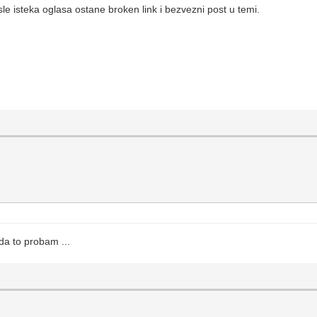
sle isteka oglasa ostane broken link i bezvezni post u temi.
a to probam ...