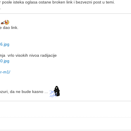
r posle isteka oglasa ostane broken link i bezvezni post u temi.
.
 dao link.
6.jpg
ja vrlo visokih nivoa radijacije
0.jpg
dr-m1/
zuri, da ne bude kasno ...