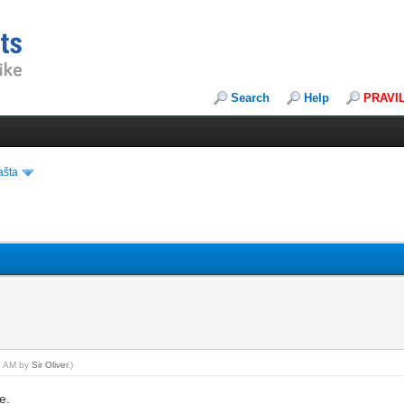
Search
Help
PRAVI
ašta
51 AM by
Sir Oliver
.)
e.