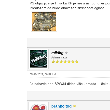
PS objavljivanje linka ka KP je nesvrsishodno jer po
Predlažem da bude obavezan skrinshoot oglasa.
mikikg
Administrator
05-11-2022, 08:59 AM
Ja nabavio one BPW34 didoe više komada ... čeka d
branko tod