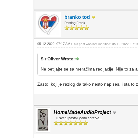
branko tod
Posting Freak
05-12-2022, 07:17 AM
(This post was last modified: 05-12-2022, 07:
Sir Oliver Wrote:
Ne petljajte se sa meračima radijacije. Nije to za 
Zasto, koji je razlog da tako nesto napises, i sta to
HomeMadeAudioProject
...u svetu postoji jedno carstvo...