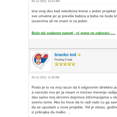
05-12-2022, 10:41 AM
ima onaj deo kad nekolicina krene u jedan projekat t
sve umukne jer je previše babica a beba ne bude kil
izuzecima ali ne znam ni za jedan.
Bože,daj svakome pameti - ni mene ne zaboravi......
branko tod
Posting Freak
05-12-2022, 11:30 AM
Posto je to na moj racun da ti odgovorim direktno ja
a narocito ovu jer ja nisam ni inicirao merenje radij
dao samo moj skromni doprinos informacijama u ok
svemu tome. Ako ko hoce da to radi rado cu ga sav
da se upustam u nove projekte. Vid je otisao, godine
iz prikrajka da malko ....