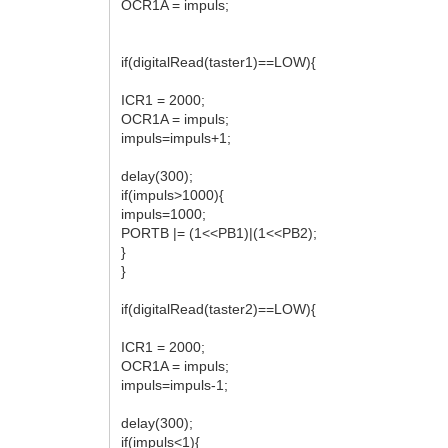
OCR1A = impuls;
if(digitalRead(taster1)==LOW){
ICR1 = 2000;
OCR1A = impuls;
impuls=impuls+1;
delay(300);
if(impuls>1000){
impuls=1000;
PORTB |= (1<<PB1)|(1<<PB2);
}
}
if(digitalRead(taster2)==LOW){
ICR1 = 2000;
OCR1A = impuls;
impuls=impuls-1;
delay(300);
if(impuls<1){