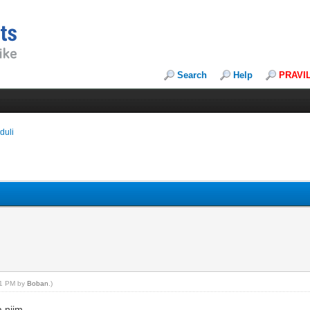
Search
Help
PRAVI
duli
:31 PM by
Boban
.)
 njim.