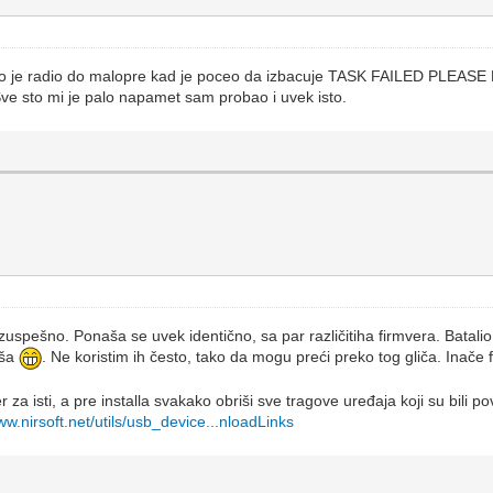
lepo je radio do malopre kad je poceo da izbacuje TASK FAILED PLEA
ve sto mi je palo napamet sam probao i uvek isto.
uspešno. Ponaša se uvek identično, sa par različitiha firmvera. Batali
aša
. Ne koristim ih često, tako da mogu preći preko tog gliča. Inače 
 za isti, a pre installa svakako obriši sve tragove uređaja koji su bil
ww.nirsoft.net/utils/usb_device...nloadLinks