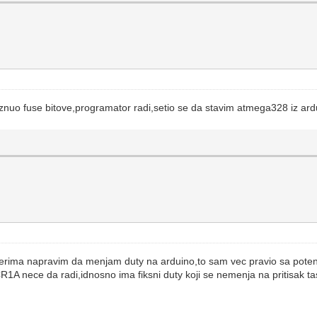
uo fuse bitove,programator radi,setio se da stavim atmega328 iz ardui
rima napravim da menjam duty na arduino,to sam vec pravio sa potenc
CR1A nece da radi,idnosno ima fiksni duty koji se nemenja na pritisak t