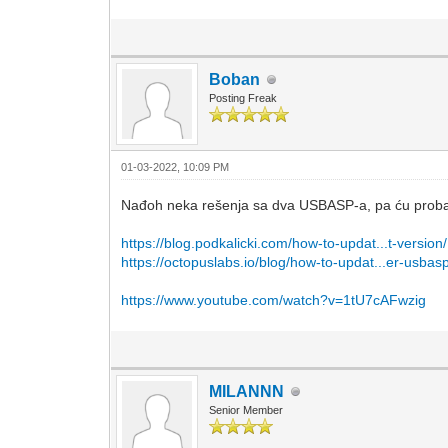
Boban
Posting Freak
01-03-2022, 10:09 PM
Nađoh neka rešenja sa dva USBASP-a, pa ću probat
https://blog.podkalicki.com/how-to-updat...t-version/
https://octopuslabs.io/blog/how-to-updat...er-usbas
https://www.youtube.com/watch?v=1tU7cAFwzig
MILANNN
Senior Member