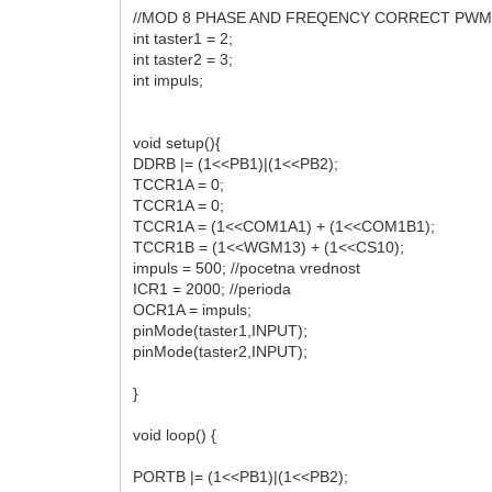
//MOD 8 PHASE AND FREQENCY CORRECT PW
int taster1 = 2;
int taster2 = 3;
int impuls;
void setup(){
DDRB |= (1<<PB1)|(1<<PB2);
TCCR1A = 0;
TCCR1A = 0;
TCCR1A = (1<<COM1A1) + (1<<COM1B1);
TCCR1B = (1<<WGM13) + (1<<CS10);
impuls = 500; //pocetna vrednost
ICR1 = 2000; //perioda
OCR1A = impuls;
pinMode(taster1,INPUT);
pinMode(taster2,INPUT);
}
void loop() {
PORTB |= (1<<PB1)|(1<<PB2);