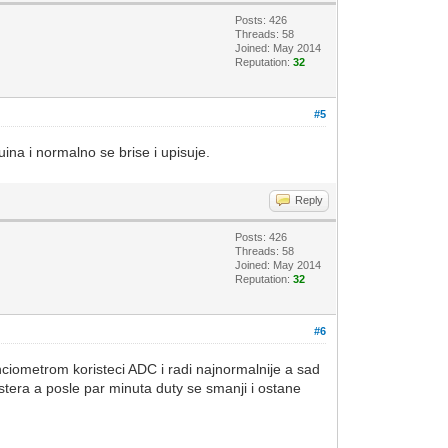
Posts: 426
Threads: 58
Joined: May 2014
Reputation:
32
#5
na i normalno se brise i upisuje.
Reply
Posts: 426
Threads: 58
Joined: May 2014
Reputation:
32
#6
iometrom koristeci ADC i radi najnormalnije a sad
astera a posle par minuta duty se smanji i ostane