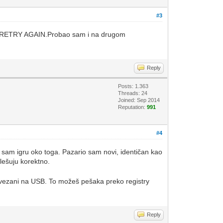
#3
SE RETRY AGAIN.Probao sam i na drugom
Reply
Posts: 1.363
Threads: 24
Joined: Sep 2014
Reputation:
991
#4
o sam igru oko toga. Pazario sam novi, identičan kao
flešuju korektno.
i povezani na USB. To možeš pešaka preko registry
Reply