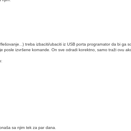
ešovanje...) treba izbaciti/ubaciti iz USB porta programator da bi ga s
 posle izvršene komande. On sve odradi korektno, samo traži ovu akc
o:
onaša sa njim tek za par dana.