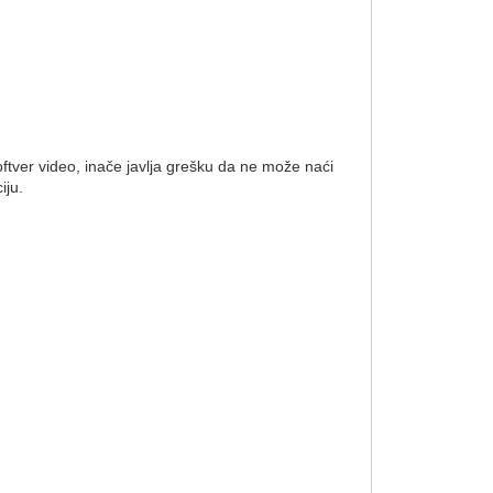
oftver video, inače javlja grešku da ne može naći
iju.