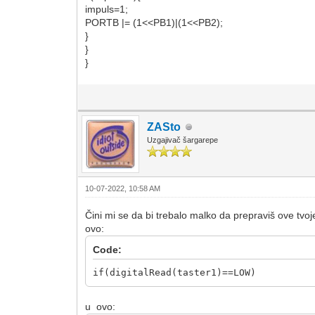
impuls=1;
PORTB |= (1<<PB1)|(1<<PB2);
}
}
}
ZASto
Uzgajivač šargarepe
10-07-2022, 10:58 AM
Čini mi se da bi trebalo malko da prepraviš ove tvoje
ovo:
Code:
if(digitalRead(taster1)==LOW)
u ovo: