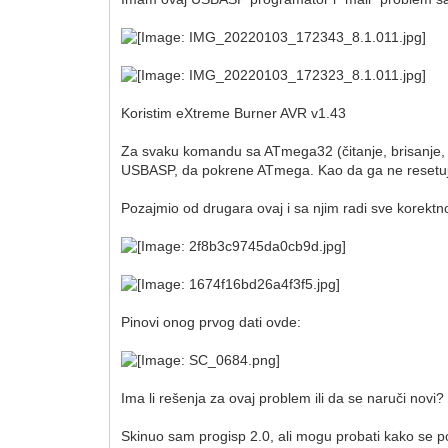
Koristim eXtreme Burner AVR v1.43
Za svaku komandu sa ATmega32 (čitanje, brisanje, fl
USBASP, da pokrene ATmega. Kao da ga ne resetuje
Pozajmio od drugara ovaj i sa njim radi sve korektn
Pinovi onog prvog dati ovde:
Ima li rešenja za ovaj problem ili da se naruči novi?
Skinuo sam progisp 2.0, ali mogu probati kako se p