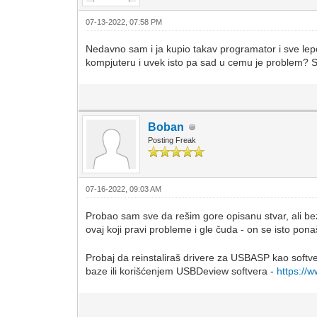
07-13-2022, 07:58 PM
Nedavno sam i ja kupio takav programator i sve 
kompjuteru i uvek isto pa sad u cemu je problem? S
Boban
Posting Freak
07-16-2022, 09:03 AM
Probao sam sve da rešim gore opisanu stvar, ali bez
ovaj koji pravi probleme i gle čuda - on se isto pon
Probaj da reinstaliraš drivere za USBASP kao softver
baze ili korišćenjem USBDeview softvera -
https://w