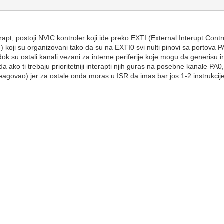
pt, postoji NVIC kontroler koji ide preko EXTI (External Interupt Cont
i su organizovani tako da su na EXTI0 svi nulti pinovi sa portova PA
k su ostali kanali vezani za interne periferije koje mogu da generisu i
ako ti trebaju prioritetniji interapti njih guras na posebne kanale PA0,
eagovao) jer za ostale onda moras u ISR da imas bar jos 1-2 instrukcije