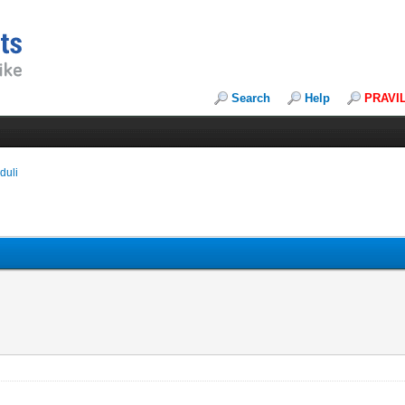
Search
Help
PRAVI
duli