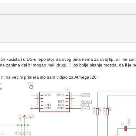
itih kucista i u DS-u lepo stoji da ovog pina nema za ovaj tip, ali me zan
 me zanima dal bi mogao neki drugi, ili jos bolje pitanje mozda, da li je
 ni na vecini primera sto sam vidjao za Atmega328: