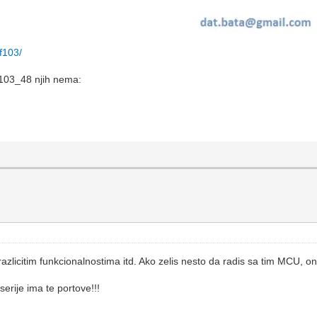
f103/
103_48 njih nema:
azlicitim funkcionalnostima itd. Ako zelis nesto da radis sa tim MCU, 
serije ima te portove!!!