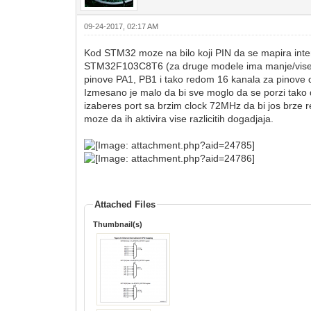
09-24-2017, 02:17 AM
Kod STM32 moze na bilo koji PIN da se mapira intera
STM32F103C8T6 (za druge modele ima manje/vise) koj
pinove PA1, PB1 i tako redom 16 kanala za pinove do
Izmesano je malo da bi sve moglo da se porzi tako da 
izaberes port sa brzim clock 72MHz da bi jos brze r
moze da ih aktivira vise razlicitih dogadjaja.
Attached Files
Thumbnail(s)