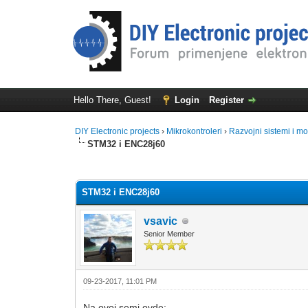
Hello There, Guest!
Login
Register
DIY Electronic projects
›
Mikrokontroleri
›
Razvojni sistemi i mo
STM32 i ENC28j60
0 Vote(s) - 0 Average
1
2
3
4
5
STM32 i ENC28j60
vsavic
Senior Member
09-23-2017, 11:01 PM
Na ovoj semi ovde: