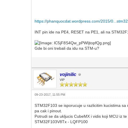
https://phanquocdat.wordpress.com/2015/0...stm32
INT pin ide na PE4, RESET na PE1, ali na STM32F
Gde bi oni trebali da idu na STM-u?
vojinilic
VIP
09-23-2017, 11:55 PM
STM32F103 se isporucuje u razlicitim kucistima sa r
pa cak i pinout.
Potrudi se da ukljucis CubeMX i vidis koji MCU iz te 
STM32F103V8Tx - LQFP100