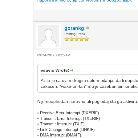
gorankg
Posting Freak
09-24-2017, 08:25 AM
vsavic Wrote:
A sta je sa ovim drugim delom pitanja, da li uopst
zakacen. "wake-on-lan" mu je zaseban pin ionako,
Nije neophodan naravno ali pogledaj šta ga aktivira
• Receive Error Interrupt (RXERIF)
• Transmit Error Interrupt (TXERIF)
• Transmit Interrupt (TXIF)
• Link Change Interrupt (LINKIF)
• DMA Interrupt (DMAIF)