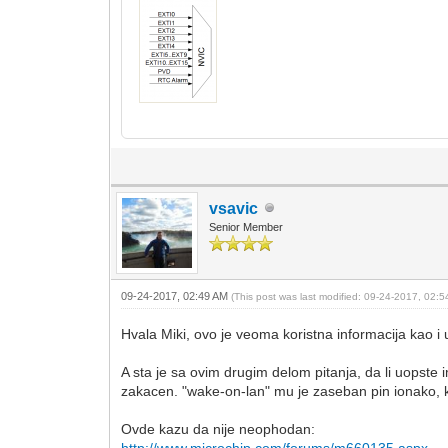
vsavic
Senior Member
09-24-2017, 02:49 AM
(This post was last modified: 09-24-2017, 02:
Hvala Miki, ovo je veoma koristna informacija kao i 
A sta je sa ovim drugim delom pitanja, da li uopste
zakacen. "wake-on-lan" mu je zaseban pin ionako, k
Ovde kazu da nije neophodan:
http://www.microchip.com/forums/m660135.aspx