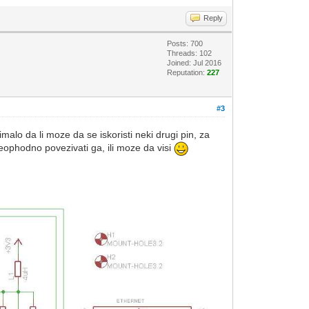
Reply
Posts: 700
Threads: 102
Joined: Jul 2016
Reputation:
227
#3
imalo da li moze da se iskoristi neki drugi pin, za
 neophodno povezivati ga, ili moze da visi