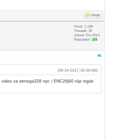
Reply
Posts: 1.188
Threads: 28
Joined: Oct 2014
Reputation:
325
#6
(09-24-2017, 02:49 AM)
am video za atmega328 npr. i ENC28j60 nije nigde