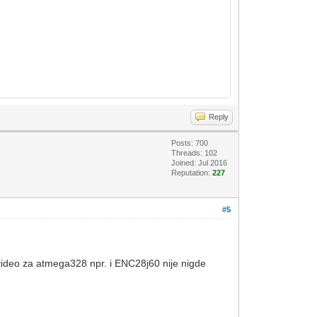
Reply
Posts: 700
Threads: 102
Joined: Jul 2016
Reputation:
227
#5
m video za atmega328 npr. i ENC28j60 nije nigde