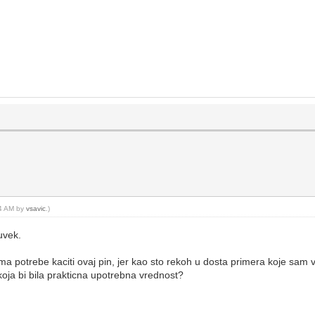
54 AM by
vsavic
.)
uvek.
 ima potrebe kaciti ovaj pin, jer kao sto rekoh u dosta primera koje sa
oja bi bila prakticna upotrebna vrednost?