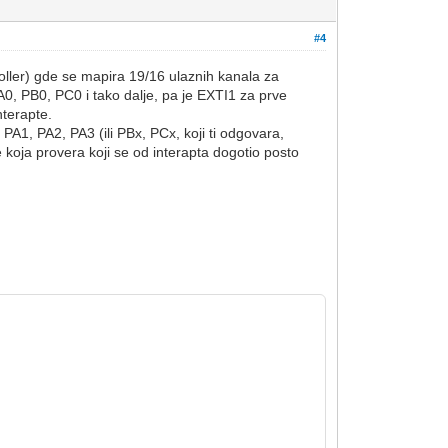
#4
roller) gde se mapira 19/16 ulaznih kanala za
0, PB0, PC0 i tako dalje, pa je EXTI1 za prve
nterapte.
 PA1, PA2, PA3 (ili PBx, PCx, koji ti odgovara,
 koja provera koji se od interapta dogotio posto