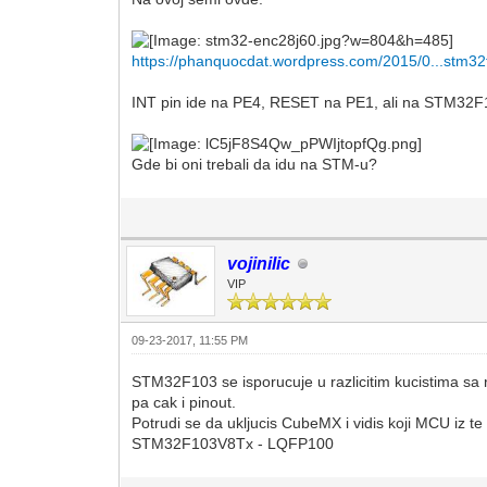
https://phanquocdat.wordpress.com/2015/0...stm32
INT pin ide na PE4, RESET na PE1, ali na STM32F
Gde bi oni trebali da idu na STM-u?
vojinilic
VIP
09-23-2017, 11:55 PM
STM32F103 se isporucuje u razlicitim kucistima sa r
pa cak i pinout.
Potrudi se da ukljucis CubeMX i vidis koji MCU iz te 
STM32F103V8Tx - LQFP100