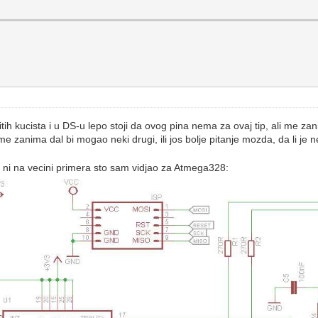
itih kucista i u DS-u lepo stoji da ovog pina nema za ovaj tip, ali me zan
 me zanima dal bi mogao neki drugi, ili jos bolje pitanje mozda, da li je
 ni na vecini primera sto sam vidjao za Atmega328: