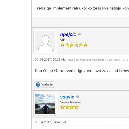
Treba ga implementirati ukoliko želiš kvalitetniju ko
npejcic
VIP
09-24-2017, 10:36 AM
(This post was last modified: 09-24-2017, 10:
Kao što je Goran već odgovorio, sve zavisi od firmwa
Website
vsavic
Senior Member
09-24-2017, 04:42 PM