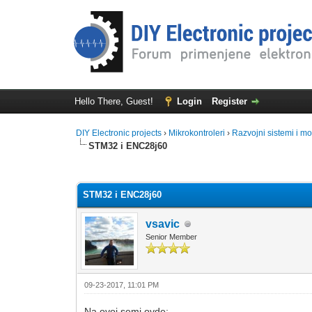
Hello There, Guest!
Login
Register
DIY Electronic projects
›
Mikrokontroleri
›
Razvojni sistemi i mo
STM32 i ENC28j60
0 Vote(s) - 0 Average
1
2
3
4
5
STM32 i ENC28j60
vsavic
Senior Member
09-23-2017, 11:01 PM
Na ovoj semi ovde: