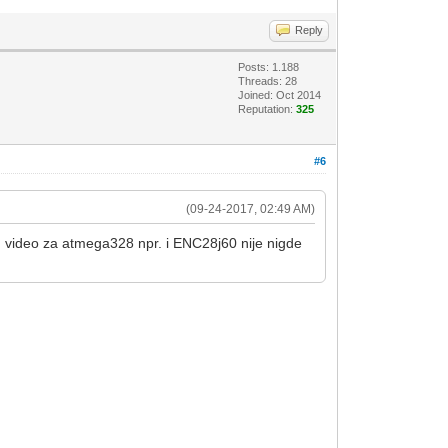
Reply
Posts: 1.188
Threads: 28
Joined: Oct 2014
Reputation:
325
#6
(09-24-2017, 02:49 AM)
am video za atmega328 npr. i ENC28j60 nije nigde