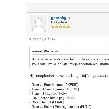
gorankg
Posting Freak
09-24-2017, 08:25 AM
vsavic Wrote:
A sta je sa ovim drugim delom pitanja, da li uopst
zakacen. "wake-on-lan" mu je zaseban pin ionako,
Nije neophodan naravno ali pogledaj šta ga aktivira
• Receive Error Interrupt (RXERIF)
• Transmit Error Interrupt (TXERIF)
• Transmit Interrupt (TXIF)
• Link Change Interrupt (LINKIF)
• DMA Interrupt (DMAIF)
• Receive Packet Pending Interrupt (PKTIF)