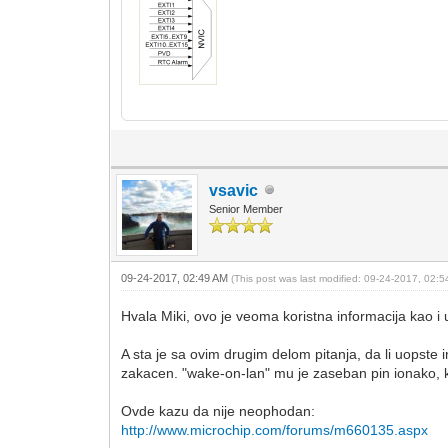
vsavic
Senior Member
09-24-2017, 02:49 AM
(This post was last modified: 09-24-2017, 02:
Hvala Miki, ovo je veoma koristna informacija kao i 
A sta je sa ovim drugim delom pitanja, da li uopste
zakacen. "wake-on-lan" mu je zaseban pin ionako, k
Ovde kazu da nije neophodan:
http://www.microchip.com/forums/m660135.aspx