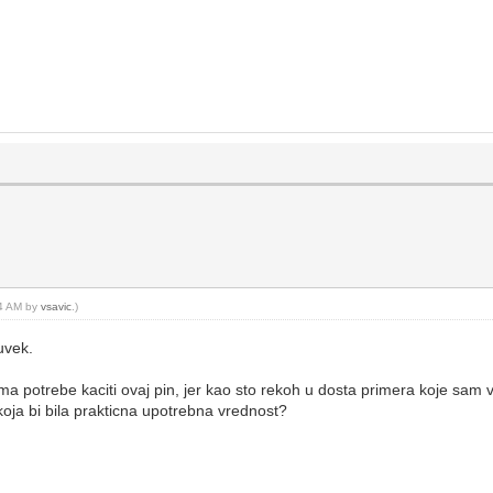
54 AM by
vsavic
.)
uvek.
 ima potrebe kaciti ovaj pin, jer kao sto rekoh u dosta primera koje sa
oja bi bila prakticna upotrebna vrednost?