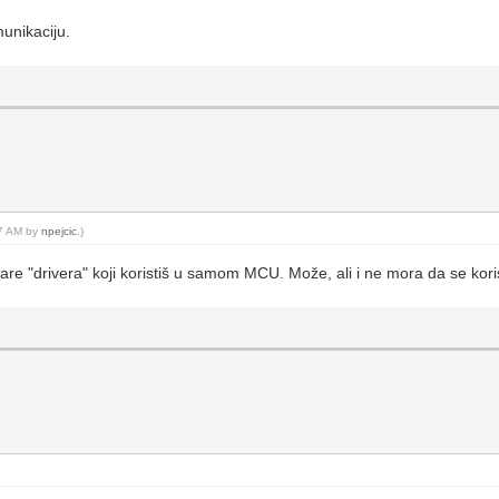
munikaciju.
37 AM by
npejcic
.)
re "drivera" koji koristiš u samom MCU. Može, ali i ne mora da se koris