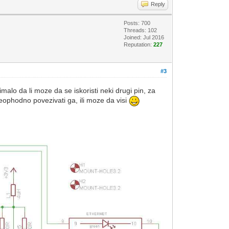
Reply
Posts: 700
Threads: 102
Joined: Jul 2016
Reputation:
227
#3
imalo da li moze da se iskoristi neki drugi pin, za
 neophodno povezivati ga, ili moze da visi