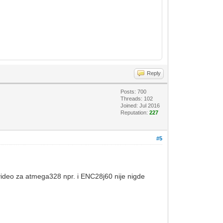
Reply
Posts: 700
Threads: 102
Joined: Jul 2016
Reputation:
227
#5
m video za atmega328 npr. i ENC28j60 nije nigde