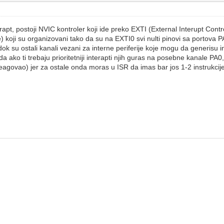
pt, postoji NVIC kontroler koji ide preko EXTI (External Interupt Cont
i su organizovani tako da su na EXTI0 svi nulti pinovi sa portova PA
k su ostali kanali vezani za interne periferije koje mogu da generisu i
ako ti trebaju prioritetniji interapti njih guras na posebne kanale PA0,
eagovao) jer za ostale onda moras u ISR da imas bar jos 1-2 instrukcije