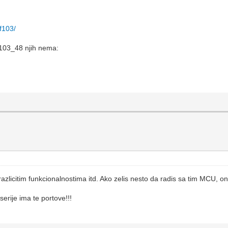
f103/
103_48 njih nema:
azlicitim funkcionalnostima itd. Ako zelis nesto da radis sa tim MCU, 
serije ima te portove!!!