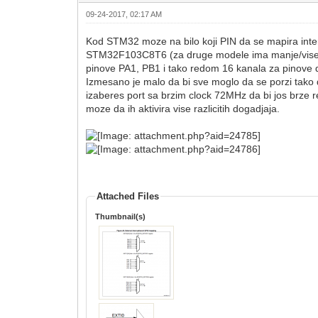
09-24-2017, 02:17 AM
Kod STM32 moze na bilo koji PIN da se mapira intera
STM32F103C8T6 (za druge modele ima manje/vise) koj
pinove PA1, PB1 i tako redom 16 kanala za pinove do
Izmesano je malo da bi sve moglo da se porzi tako da 
izaberes port sa brzim clock 72MHz da bi jos brze r
moze da ih aktivira vise razlicitih dogadjaja.
Attached Files
Thumbnail(s)