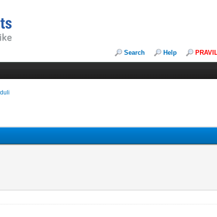
Search
Help
PRAVI
duli