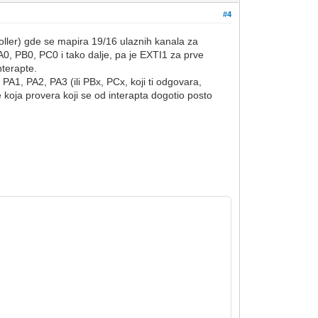
#4
roller) gde se mapira 19/16 ulaznih kanala za
0, PB0, PC0 i tako dalje, pa je EXTI1 za prve
nterapte.
 PA1, PA2, PA3 (ili PBx, PCx, koji ti odgovara,
 koja provera koji se od interapta dogotio posto