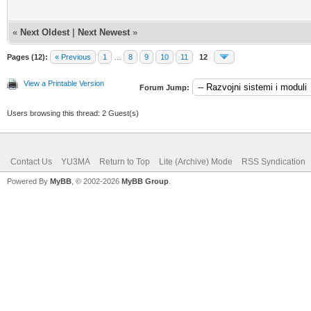
«
Next Oldest
|
Next Newest
»
Pages (12):
« Previous
1
…
8
9
10
11
12
View a Printable Version
Forum Jump:
Users browsing this thread: 2 Guest(s)
Contact Us
YU3MA
Return to Top
Lite (Archive) Mode
RSS Syndication
Powered By
MyBB
, © 2002-2026
MyBB Group
.