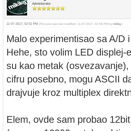
Administrator
11-07-2017, 02:52 PM
(This post was last modified: 11-07-2017, 02:58 PM by
mikikg
.)
Malo experimentisao sa A/D i
Hehe, sto volim LED displej-e
su kao metak (osvezavanje),
cifru posebno, mogu ASCII da 
drajvuje kroz multiplex direk
Elem, ovde sam probao 12bit 