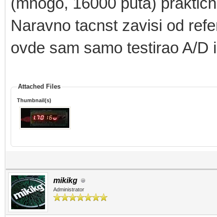
(mnogo, 16000 puta) prakticno 
Naravno tacnst zavisi od refe
ovde sam samo testirao A/D i
Attached Files
Thumbnail(s)
mikikg
Administrator