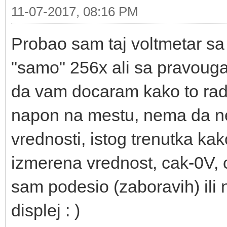
11-07-2017, 08:16 PM
Probao sam taj voltmetar s
"samo" 256x ali sa pravoug
da vam docaram kako to radi
napon na mestu, nema da nes
vrednosti, istog trenutka ka
izmerena vrednost, cak-0V, c
sam podesio (zaboravih) ili
displej : )