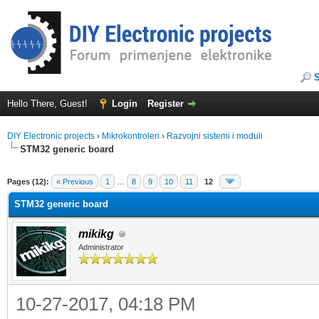
Hello There, Guest!
Login
Register
DIY Electronic projects
›
Mikrokontroleri
›
Razvojni sistemi i moduli
STM32 generic board
ge
Pages (12):
« Previous
1
…
8
9
10
11
12
STM32 generic board
mikikg
Administrator
10-27-2017, 04:18 PM