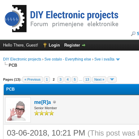
Hello There, Guest!
Login
Register
DIY Electronic projects
›
Sve ostalo - Everything else
›
Sve i svašta
PCB
ge
Pages (13):
« Previous
1
2
3
4
5
…
13
Next »
PCB
me[R]a
Senior Member
03-06-2018, 10:21 PM
(This post was 