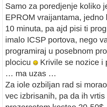
Samo za poredjenje koliko je
EPROM vraijantama, jedno b
10 minuta, pa ajd pisi ti pro
imalo ICSP portova, nego va
programiraj u posebnom prog
plocicu
Krivile se nozice i
… ma uzas …
Za iole ozbiljan rad si mora
vec izbrisanih, pa da ih vrti
prozorcetom kostao 20-50$