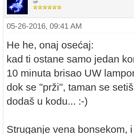
VIP
05-26-2016, 09:41 AM
He he, onaj osećaj:
kad ti ostane samo jedan 
10 minuta brisao UW lampom
dok se "prži", taman se seti
dodaš u kodu... :-)
Struganje vena bonsekom, i 