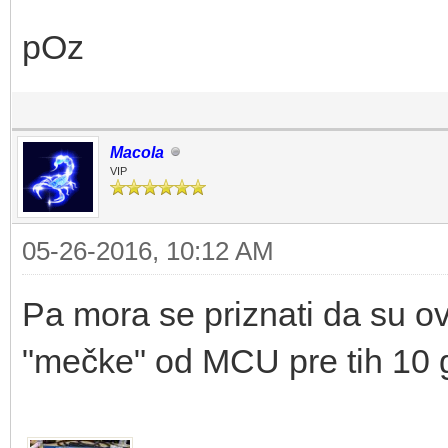
pOz
Macola
VIP
05-26-2016, 10:12 AM
Pa mora se priznati da su ovi 
"mečke" od MCU pre tih 10 