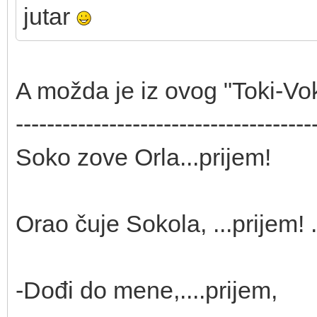
jutar
A možda je iz ovog "Toki-Voki
--------------------------------------
Soko zove Orla...prijem!
Orao čuje Sokola, ...prijem! .
-Dođi do mene,....prijem,