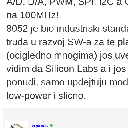
A/D, D/A, PWM, SPI, I2C a C
na 100MHz!
8052 je bio industriski stan
truda u razvoj SW-a za te p
(ocigledno mnogima) jos uvek 
vidim da Silicon Labs a i jos
ponudi, samo updejtuju mode
low-power i slicno.
vojinilic