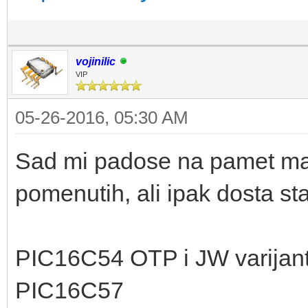
vojinilic
VIP
05-26-2016, 05:30 AM
Sad mi padose na pamet ma
pomenutih, ali ipak dosta sta
PIC16C54 OTP i JW varijan
PIC16C57