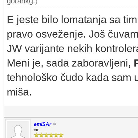
gorankg
.)
E jeste bilo lomatanja sa ti
pravo osveženje. Još čuvam
JW varijante nekih kontrole
Meni je, sada zaboravljeni,
tehnološko čudo kada sam u
miša.
emiSAr
VIP