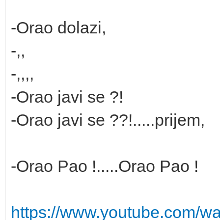
-Orao dolazi,
-,,
-,,,,
-Orao javi se ?!
-Orao javi se ??!.....prijem,
-Orao Pao !.....Orao Pao !
https://www.youtube.com/w