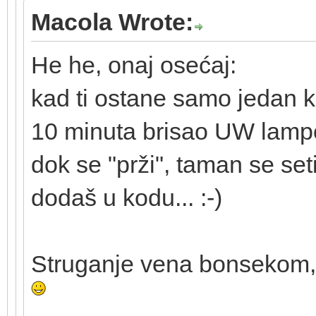
Macola Wrote:
He he, onaj osećaj:
kad ti ostane samo jedan
10 minuta brisao UW lampo
dok se "prži", taman se set
dodaš u kodu... :-)
Struganje vena bonsekom, i