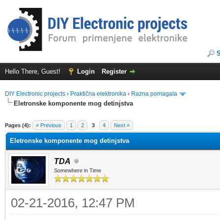
Hello There, Guest!
Login
Register
DIY Electronic projects
›
Praktična elektronika
›
Razna pomagala
Eletronske komponente mog detinjstva
ge
Pages (4):
« Previous
1
2
3
4
Next »
Eletronske komponente mog detinjstva
TDA
Somewhere in Time
02-21-2016, 12:47 PM