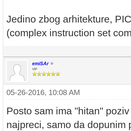
Jedino zbog arhitekture, PI
(complex instruction set comp
emiSAr
VIP
05-26-2016, 10:08 AM
Posto sam ima "hitan" poziv 
najpreci, samo da dopunim p