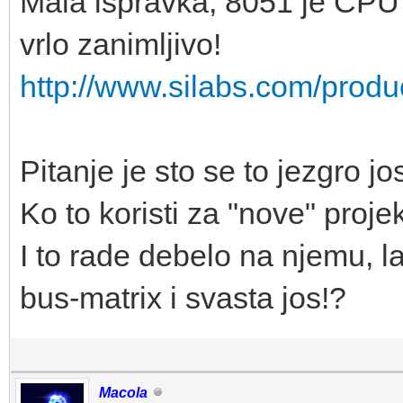
Mala ispravka, 8051 je CPU 
vrlo zanimljivo!
http://www.silabs.com/produc
Pitanje je sto se to jezgro j
Ko to koristi za "nove" projek
I to rade debelo na njemu, la
bus-matrix i svasta jos!?
Macola