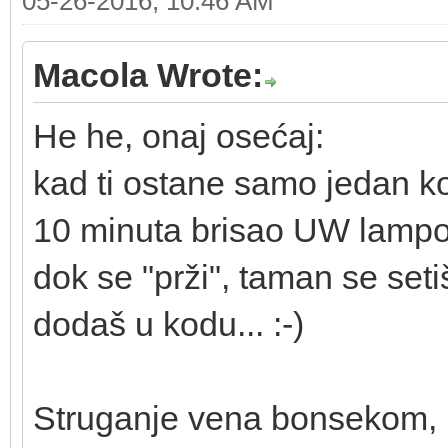
05-26-2016, 10:46 AM
Macola Wrote:
He he, onaj osećaj:
kad ti ostane samo jedan 
10 minuta brisao UW lampom
dok se "prži", taman se set
dodaš u kodu... :-)
Struganje vena bonsekom, i