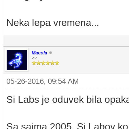
Neka lepa vremena...
Macola
VIP
05-26-2016, 09:54 AM
Si Labs je oduvek bila opaka
Sa sajma 2005. Si Labov kom