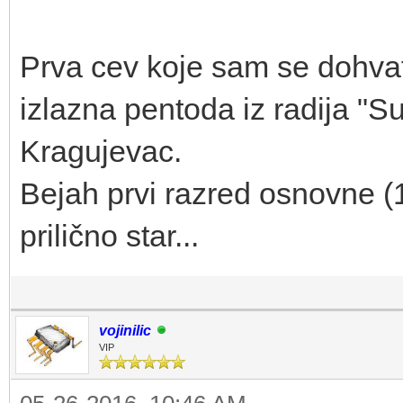
Prva cev koje sam se dohvat
izlazna pentoda iz radija "
Kragujevac.
Bejah prvi razred osnovne (19
prilično star...
vojinilic
VIP