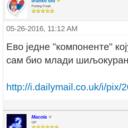
branko tod
Posting Freak
05-26-2016, 11:12 AM
Ево једне "компоненте" ко
сам био млади шиљокуран
http://i.dailymail.co.uk/i/pix
Macola
VIP