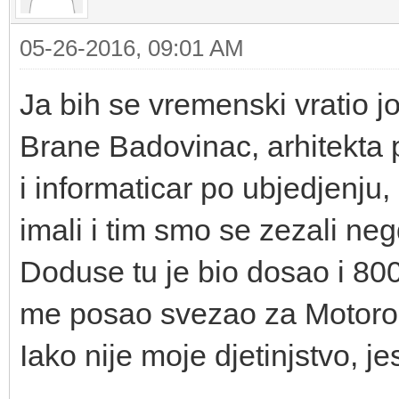
05-26-2016, 09:01 AM
Ja bih se vremenski vratio jo
Brane Badovinac, arhitekta 
i informaticar po ubjedjen
imali i tim smo se zezali ne
Doduse tu je bio dosao i 80
me posao svezao za Motorol
Iako nije moje djetinjstvo, je