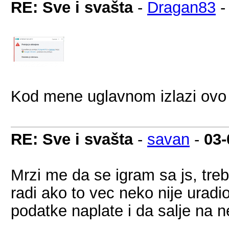
RE: Sve i svašta
-
Dragan83
Kod mene uglavnom izlazi ovo .
RE: Sve i svašta
-
savan
-
03-
Mrzi me da se igram sa js, treba
radi ako to vec neko nije uradi
podatke naplate i da salje na n