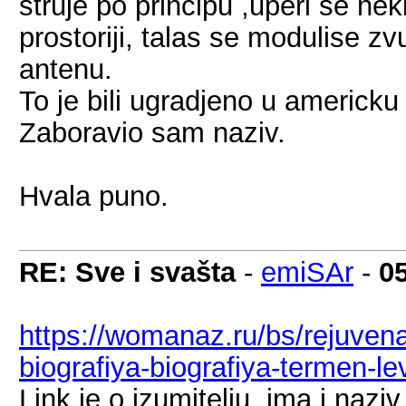
struje po principu ,uperi se nek
prostoriji, talas se modulise z
antenu.
To je bili ugradjeno u americk
Zaboravio sam naziv.
Hvala puno.
RE: Sve i svašta
-
emiSAr
-
0
https://womanaz.ru/bs/rejuvena
biografiya-biografiya-termen-le
Link je o izumitelju, ima i naziv