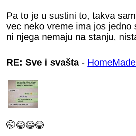
Pa to je u sustini to, takva sa
vec neko vreme ima jos jedno s
ni njega nemaju na stanju, nist
RE: Sve i svašta
-
HomeMadeA
🤭😂😂😂