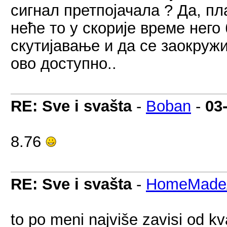
сигнал претпојачала ? Да, пл
неће то у скорије време нег
скутијавање и да се заокружи
ово доступно..
RE: Sve i svašta
-
Boban
-
03
8.76
RE: Sve i svašta
-
HomeMadeA
to po meni najviše zavisi od kv