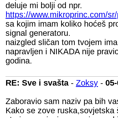
deluje mi bolji od npr.
https://www.mikroprinc.com/sr/
sa kojim imam koliko hoćeš pr
signal generatoru.
naizgled sličan tom tvojem ima
napravljen i NIKADA nije pravio
godina.
RE: Sve i svašta
-
Zoksy
-
05-
Zaboravio sam naziv pa bih va
Kako se zove ruska,sovjetska š