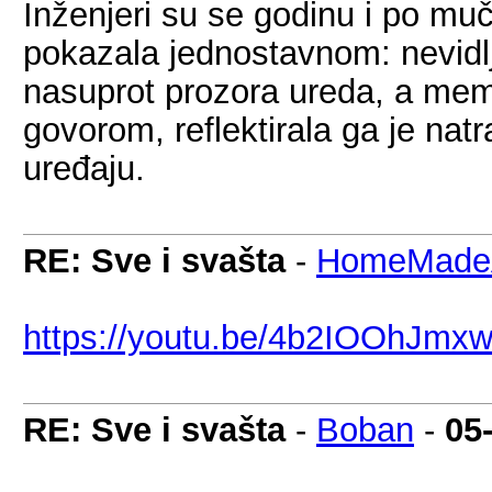
Inženjeri su se godinu i po mučil
pokazala jednostavnom: nevidlj
nasuprot prozora ureda, a memb
govorom, reflektirala ga je nat
uređaju.
RE: Sve i svašta
-
HomeMadeA
https://youtu.be/4b2IOOhJmx
RE: Sve i svašta
-
Boban
-
05