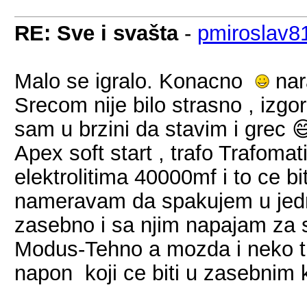
RE: Sve i svašta
-
pmiroslav8
Malo se igralo. Konacno
nar
Srecom nije bilo strasno , izg
sam u brzini da stavim i grec 
Apex soft start , trafo Trafoma
elektrolitima 40000mf i to ce bi
nameravam da spakujem u jednu
zasebno i sa njim napajam za 
Modus-Tehno a mozda i neko t
napon koji ce biti u zasebnim 