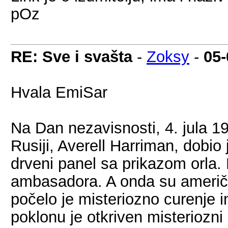
pOz
RE: Sve i svašta
-
Zoksy
-
05-
Hvala EmiSar
Na Dan nezavisnosti, 4. jula 1
Rusiji, Averell Harriman, dobio
drveni panel sa prikazom orla. 
ambasadora. A onda su američk
počelo je misteriozno curenje 
poklonu je otkriven misteriozn