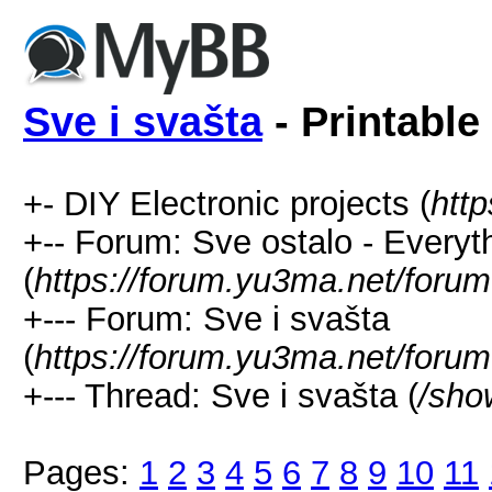
Sve i svašta
- Printable
+- DIY Electronic projects (
htt
+-- Forum: Sve ostalo - Everyt
(
https://forum.yu3ma.net/forum
+--- Forum: Sve i svašta
(
https://forum.yu3ma.net/forum
+--- Thread: Sve i svašta (
/sho
Pages:
1
2
3
4
5
6
7
8
9
10
11