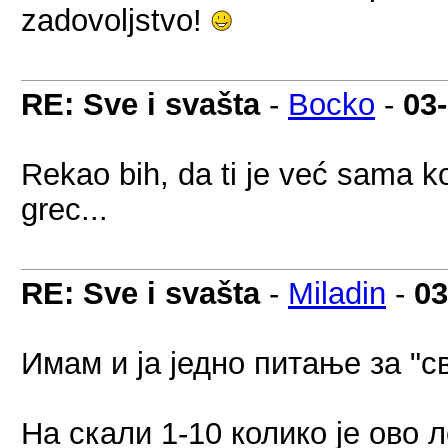
zadovoljstvo!
RE: Sve i svašta
-
Bocko
-
03
Rekao bih, da ti je već sama ko
grec...
RE: Sve i svašta
-
Miladin
-
03
Имам и ја једно питање за "с
На скали 1-10 колико је ово