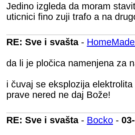
Jedino izgleda da moram staviti
uticnici fino zuji trafo a na dr
RE: Sve i svašta
-
HomeMadeA
da li je pločica namenjena za 
i čuvaj se eksplozija elektroli
prave nered ne daj Bože!
RE: Sve i svašta
-
Bocko
-
03