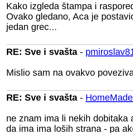
Kako izgleda štampa i raspore
Ovako gledano, Aca je postavio
jedan grec...
RE: Sve i svašta
-
pmiroslav8
Mislio sam na ovakvo povezivanj
RE: Sve i svašta
-
HomeMadeA
ne znam ima li nekih dobitaka a
da ima ima loših strana - pa ak