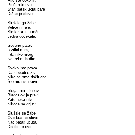
Ako ste dokolni,
Pročitajte ovo
Stari patak ukraj bare
Držao je slovo.
Slušale ga žabe
Velike i male,
Slatke su mu reči
Jedva dočekale.
Govorio patak
o vrlini mira,
I da niko nikog
Ne treba da dira.
Svako ima prava
Da slobodno živi,
Niko ne sme tlačit one
Što mu nisu krivi.
Sloga, mir i ljubav
Blagoslov je pravi,
Zato neka niko
Nikoga ne gnjavi.
Slušale se žabe
Ovo krasno slovo,
Kad patak ućuta,
Desilo se ovo