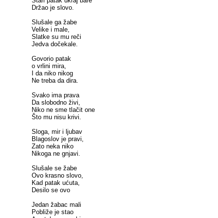
Stari patak ukraj bare
Držao je slovo.
Slušale ga žabe
Velike i male,
Slatke su mu reči
Jedva dočekale.
Govorio patak
o vrlini mira,
I da niko nikog
Ne treba da dira.
Svako ima prava
Da slobodno živi,
Niko ne sme tlačit one
Što mu nisu krivi.
Sloga, mir i ljubav
Blagoslov je pravi,
Zato neka niko
Nikoga ne gnjavi.
Slušale se žabe
Ovo krasno slovo,
Kad patak ućuta,
Desilo se ovo
Jedan žabac mali
Pobliže je stao