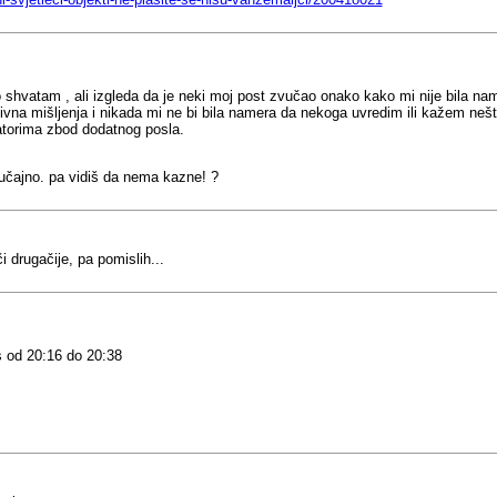
 shvatam , ali izgleda da je neki moj post zvučao onako kako mi nije bila na
 mišljenja i nikada mi ne bi bila namera da nekoga uvredim ili kažem nešto 
ratorima zbod dodatnog posla.
lučajno. pa vidiš da nema kazne! ?
drugačije, pa pomislih...
 od 20:16 do 20:38