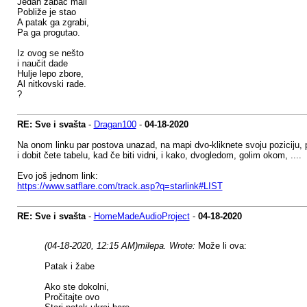
Jedan žabac mali
Pobliže je stao
A patak ga zgrabi,
Pa ga progutao.
Iz ovog se nešto
i naučit dade
Hulje lepo zbore,
Al nitkovski rade.
?
RE: Sve i svašta
-
Dragan100
-
04-18-2020
Na onom linku par postova unazad, na mapi dvo-kliknete svoju poziciju, 
i dobit čete tabelu, kad če biti vidni, i kako, dvogledom, golim okom, ....
Evo još jednom link:
https://www.satflare.com/track.asp?q=starlink#LIST
RE: Sve i svašta
-
HomeMadeAudioProject
-
04-18-2020
(04-18-2020, 12:15 AM)
milepa. Wrote:
Može li ova:
Patak i žabe
Ako ste dokolni,
Pročitajte ovo