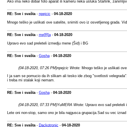
Ako ima neko dobar foto aparat ili kameru neka usluka Starlink, zanimljivo
RE: Sve i svašta
-
npejcic
-
04-18-2020
Mnogo teško je uslikati ove satelite, snimiti ovo iz osvetljenog grada. V
RE: Sve i svašta
-
me[R]a
-
04-18-2020
Upravo evo sad preleteli izmedju mene (Šid) i BG
RE: Sve i svašta
-
Gosha
-
04-18-2020
(04-18-2020, 07:26 PM)
npejcic Wrote:
Mnogo teško je uslikati ove
I ja sam se pomucio da ih slikam ali tesko ide zbog "svetlosti velegr
i treba mi stalak koji nemam.
RE: Sve i svašta
-
Gosha
-
04-18-2020
(04-18-2020, 07:33 PM)
YuMERA Wrote:
Upravo evo sad preleteli
Lete oni non-stop, samo ono je bila najgusca grupacija.Sad su vec iznad 
RE: Sve i svašta
-
Dackotronic
-
04-18-2020