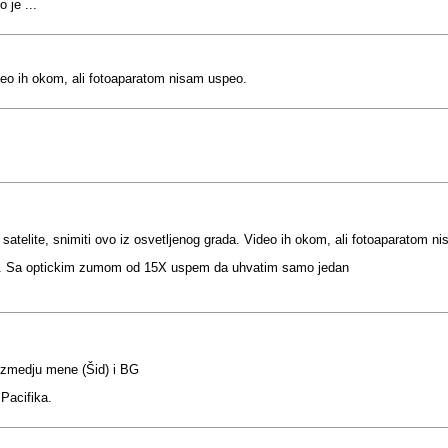
 je ...
ideo ih okom, ali fotoaparatom nisam uspeo.
 satelite, snimiti ovo iz osvetljenog grada. Video ih okom, ali fotoaparatom n
ada". Sa optickim zumom od 15X uspem da uhvatim samo jedan
 izmedju mene (Šid) i BG
Pacifika.