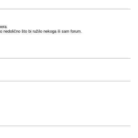
mera.
nedolično što bi ružilo nekoga ili sam forum.