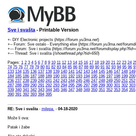
Sve i svašta
- Printable Version
+- DIY Electronic projects (
https://forum.yu3ma.net
)
+-- Forum: Sve ostalo - Everything else (
https://forum.yu3ma.net/forumd
+--- Forum: Sve i svašta (
https://forum.yu3ma.net/forumdisplay.php?fid=
+--- Thread: Sve i svašta (
/showthread.php?tid=650
)
Pages:
1
2
3
4
5
6
7
8
9
10
11
12
13
14
15
16
17
18
19
20
21
22
23
24
2
74
75
76
77
78
79
80
81
82
83
84
85
86
87
88
89
90
91
92
93
94
95
96
9
133
134
135
136
137
138
139
140
141
142
143
144
145
146
147
148
149
184
185
186
187
188
189
190
191
192
193
194
195
196
197
198
199
200
236
237
238
239
240
241
242
243
244
245
246
247
248
249
250
251
252
287
288
289
290
291
292
293
294
295
296
297
298
299
300
301
302
303
339
340
341
342
343
344
345
346
347
348
349
350
351
352
353
354
355
390
391
392
393
394
395
RE: Sve i svašta
-
milepa.
-
04-18-2020
Može li ova:
Patak i žabe