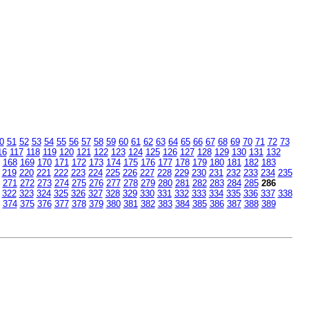
0
51
52
53
54
55
56
57
58
59
60
61
62
63
64
65
66
67
68
69
70
71
72
73
16
117
118
119
120
121
122
123
124
125
126
127
128
129
130
131
132
168
169
170
171
172
173
174
175
176
177
178
179
180
181
182
183
219
220
221
222
223
224
225
226
227
228
229
230
231
232
233
234
235
271
272
273
274
275
276
277
278
279
280
281
282
283
284
285
286
322
323
324
325
326
327
328
329
330
331
332
333
334
335
336
337
338
374
375
376
377
378
379
380
381
382
383
384
385
386
387
388
389