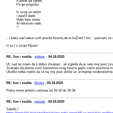
A patak ga zgrabi,
Pa ga progutao.
Iz ovog se nešto
i naučit dade
Hulje lepo zbore,
Al nitkovski rade.
?
...i kako sad nakon svih pravila foruma,da te kaŽnim? hm... pozivam se n
U se I u svoje Kljuse!
RE: Sve i svašta
-
milepa.
-
04-18-2020
Uf, sad ne znam da li dobro shvatam , ali izgleda da je neki moj post zv
Svakako da prema svim članovima ovog foruma gajim samo pozitivna mišlje
Ukoliko treba molim da se taj moj post obriše uz izvinjenje moderatorim
RE: Sve i svašta
-
Bocko
-
04-18-2020
Preko mene preleću večeras od 20:16 do 20:38
RE: Sve i svašta
-
samuki
-
04-18-2020
Sateliti !
https://www.klix.ba/scitech/nauka/na-nebu-iznad-bih-se-pojavljuju-neobicn