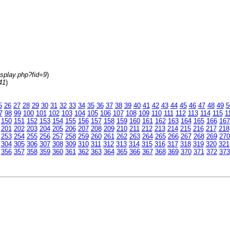
isplay.php?fid=9
)
41
)
5
26
27
28
29
30
31
32
33
34
35
36
37
38
39
40
41
42
43
44
45
46
47
48
49
5
7
98
99
100
101
102
103
104
105
106
107
108
109
110
111
112
113
114
115
1
150
151
152
153
154
155
156
157
158
159
160
161
162
163
164
165
166
167
201
202
203
204
205
206
207
208
209
210
211
212
213
214
215
216
217
218
253
254
255
256
257
258
259
260
261
262
263
264
265
266
267
268
269
270
304
305
306
307
308
309
310
311
312
313
314
315
316
317
318
319
320
321
356
357
358
359
360
361
362
363
364
365
366
367
368
369
370
371
372
373