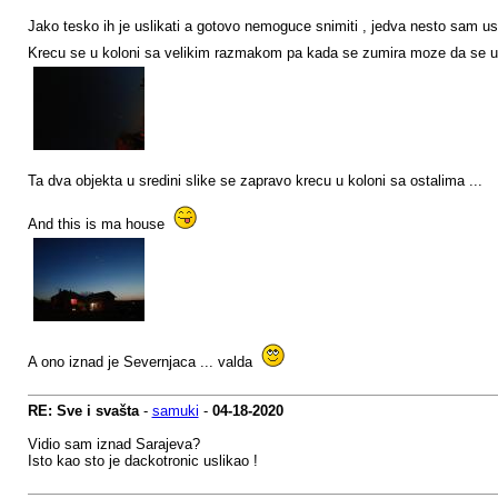
Jako tesko ih je uslikati a gotovo nemoguce snimiti , jedva nesto sam usp
Krecu se u koloni sa velikim razmakom pa kada se zumira moze da se uh
Ta dva objekta u sredini slike se zapravo krecu u koloni sa ostalima ...
And this is ma house
A ono iznad je Severnjaca ... valda
RE: Sve i svašta
-
samuki
-
04-18-2020
Vidio sam iznad Sarajeva?
Isto kao sto je dackotronic uslikao !