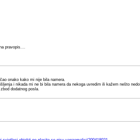
a pravopis....
učao onako kako mi nije bila namera.
nja i nikada mi ne bi bila namera da nekoga uvredim ili kažem nešto nedolič
a zbod dodatnog posla.
i-svjetleci-objekti-ne-plasite-se-nisu-vanzemaljci/200418021