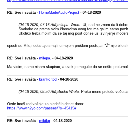
RE: Sve i svašta
-
HomeMadeAudioProject
-
04-18-2020
(04-18-2020, 07:16 AM)
milepa. Wrote:
Uf, sad ne znam da li dobro
Svakako da prema svim članovima ovog foruma gajim samo pozitivna
Ukoliko treba molim da se taj moj post obriše uz izvinjenje mode
opusti se Mile,nedostaje smajli u mojem prošlom postu,a i "Ž" nije bilo s
RE: Sve i svašta
-
milepa.
-
04-18-2020
Ma vidim, samo nisam skapirao, a uvek je moguće da se nešto protumači 
RE: Sve i svašta
-
branko tod
-
04-18-2020
(04-18-2020, 08:50 AM)
Bocko Wrote:
Preko mene preleću večeras
Ovde imaš red vožnje za sledećih deset dana:
https://www.n2yo.com/passes/?s=45415#
RE: Sve i svašta
-
mikikg
-
04-18-2020