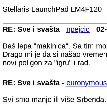
Stellaris LaunchPad LM4F120
RE: Sve i svašta
-
npejcic
-
02
Baš lepa "makinica". Sa tim mo
Drago mi je da si našao vremena
novi poligon za "igru" i rad.
RE: Sve i svašta
-
euronymous
Svi smo manje ili više Srbenda.