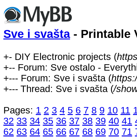
Sve i svašta
- Printable 
+- DIY Electronic projects (
http
+-- Forum: Sve ostalo - Everyth
+--- Forum: Sve i svašta (
https
+--- Thread: Sve i svašta (
/show
Pages:
1
2
3
4
5
6
7
8
9
10
11
32
33
34
35
36
37
38
39
40
41
62
63
64
65
66
67
68
69
70
71