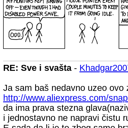
RE: Sve i svašta
-
Khadgar200
Ja sam baš nedavno uzeo ovo z
http://www.aliexpress.com/sn
da ima prava stezna glava(nazi
i jednostavno ne napravi čistu r
E sada da li je to zbog same brz