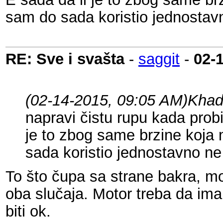
sam do sada koristio jednostavn
RE: Sve i svašta
-
saggit
-
02-
(02-14-2015, 09:05 AM)
Khad
napravi čistu rupu kada probi
je to zbog same brzine koja 
sada koristio jednostavno ne
To što čupa sa strane bakra, mo
oba slučaja. Motor treba da ima 
biti ok.