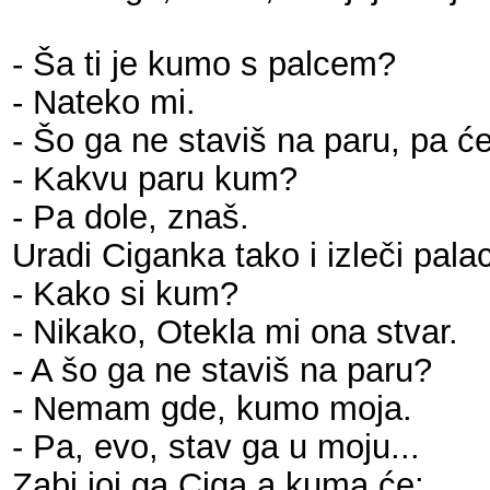
- Ša ti je kumo s palcem?
- Nateko mi.
- Šo ga ne staviš na paru, pa ć
- Kakvu paru kum?
- Pa dole, znaš.
Uradi Ciganka tako i izleči pal
- Kako si kum?
- Nikako, Otekla mi ona stvar.
- A šo ga ne staviš na paru?
- Nemam gde, kumo moja.
- Pa, evo, stav ga u moju...
Zabi joj ga Ciga a kuma će: