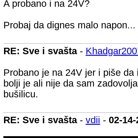
A probano i na 24V?
Probaj da dignes malo napon...
RE: Sve i svašta
-
Khadgar200
Probano je na 24V jer i piše da
bolji je ali nije da sam zadovol
bušilicu.
RE: Sve i svašta
-
vdii
-
02-14-