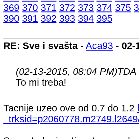
369
370
371
372
373
374
375
3
390
391
392
393
394
395
RE: Sve i svašta
-
Aca93
-
02-
(02-13-2015, 08:04 PM)
TDA 
To mi treba!
Tacnije uzeo ove od 0.7 do 1.2
_trksid=p2060778.m2749.l2