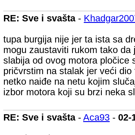
RE: Sve i svašta
-
Khadgar200
tupa burgija nije jer ta ista sa
mogu zaustaviti rukom tako da j
slabija od ovog motora pločice
pričvrstim na stalak jer veći dio
netko naiđe na netu kojim sluča
izbor motora koji su brzi neka s
RE: Sve i svašta
-
Aca93
-
02-