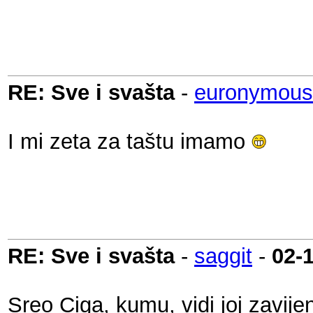
RE: Sve i svašta
-
euronymous
I mi zeta za taštu imamo
RE: Sve i svašta
-
saggit
-
02-
Sreo Ciga, kumu, vidi joj zavijen