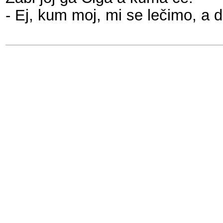
- Ej, kum moj, mi se lečimo, a d