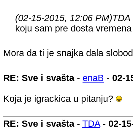
(02-15-2015, 12:06 PM)
TDA 
koju sam pre dosta vremena 
Mora da ti je snajka dala slobod
RE: Sve i svašta
-
enaB
-
02-1
Koja je igrackica u pitanju?
RE: Sve i svašta
-
TDA
-
02-15