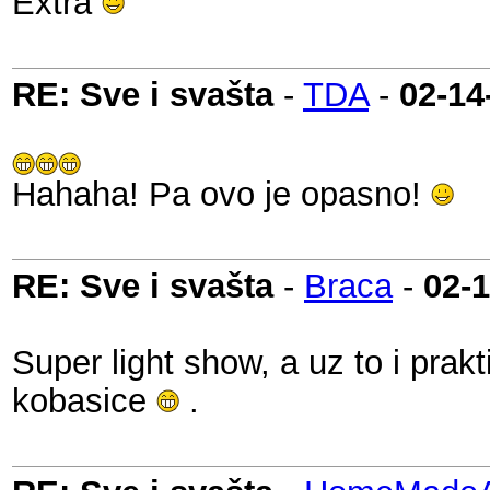
Extra
RE: Sve i svašta
-
TDA
-
02-14
Hahaha! Pa ovo je opasno!
RE: Sve i svašta
-
Braca
-
02-
Super light show, a uz to i prak
kobasice
.