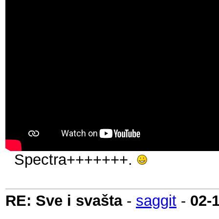
Spectra+++++++.
RE: Sve i svašta
-
saggit
-
02-