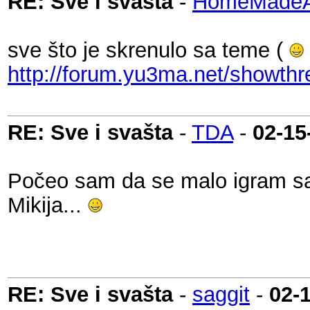
RE: Sve i svašta
-
HomeMadeAu
sve što je skrenulo sa teme (
http://forum.yu3ma.net/showth
RE: Sve i svašta
-
TDA
-
02-15
Počeo sam da se malo igram sa
Mikija...
RE: Sve i svašta
-
saggit
-
02-