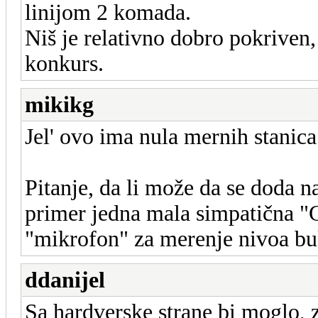
linijom 2 komada.
Niš je relativno dobro pokriven, 
konkurs.
mikikg
Jel' ovo ima nula mernih stani
Pitanje, da li može da se doda n
primer jedna mala simpatična "
"mikrofon" za merenje nivoa b
ddanijel
Sa hardverske strane bi moglo, z