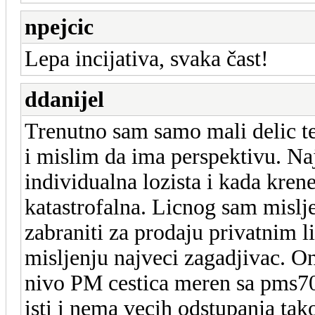
npejcic
Lepa incijativa, svaka čast!
ddanijel
Trenutno sam samo mali delic te 
i mislim da ima perspektivu. Na
individualna lozista i kada kren
katastrofalna. Licnog sam mislj
zabraniti za prodaju privatnim 
misljenju najveci zagadjivac. O
nivo PM cestica meren sa pms7
isti i nema vecih odstupanja t