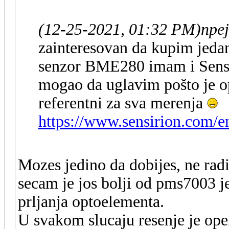
(12-25-2021, 01:32 PM)
npe
zainteresovan da kupim jeda
senzor BME280 imam i Sensi
mogao da uglavim pošto je o
referentni za sva merenja
https://www.sensirion.com/e
Mozes jedino da dobijes, ne rad
secam je jos bolji od pms7003 j
prljanja optoelementa.
U svakom slucaju resenje je op