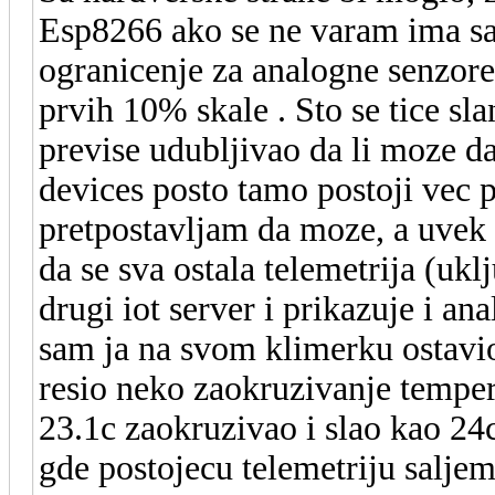
Esp8266 ako se ne varam ima sa
ogranicenje za analogne senzore,
prvih 10% skale . Sto se tice sl
previse udubljivao da li moze d
devices posto tamo postoji vec p
pretpostavljam da moze, a uvek m
da se sva ostala telemetrija (uklj
drugi iot server i prikazuje i a
sam ja na svom klimerku ostavio 
resio neko zaokruzivanje tempera
23.1c zaokruzivao i slao kao 24c
gde postojecu telemetriju saljem