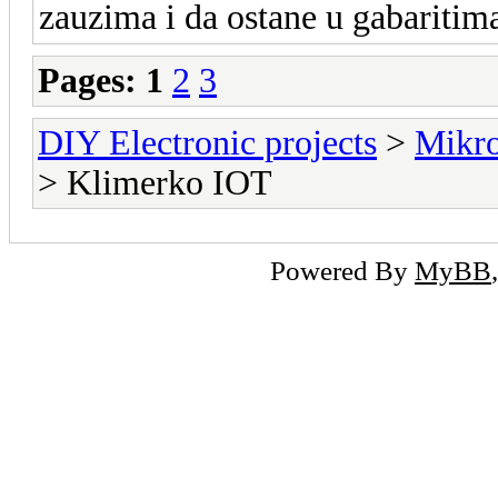
zauzima i da ostane u gabaritim
Pages:
1
2
3
DIY Electronic projects
>
Mikro
> Klimerko IOT
Powered By
MyBB