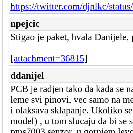
https://twitter.com/djnlkc/sta
npejcic
Stigao je paket, hvala Danijele
[
attachment=36815
]
ddanijel
PCB je radjen tako da kada se 
leme svi pinovi, vec samo na me
i olaksava sklapanje. Ukoliko se
model) , u tom slucaju da bi se 
pms7003 senzor, u gornjem levo