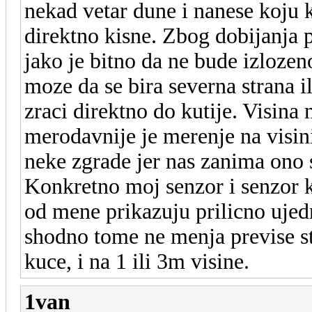
nekad vetar dune i nanese koju ka
direktno kisne. Zbog dobijanja 
jako je bitno da ne bude izlozen
moze da se bira severna strana i
zraci direktno do kutije. Visina 
merodavnije je merenje na visin
neke zgrade jer nas zanima ono s
Konkretno moj senzor i senzor k
od mene prikazuju prilicno ujed
shodno tome ne menja previse stv
kuce, i na 1 ili 3m visine.
1van