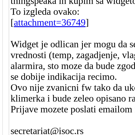
thingspeaka ih kupim sa widget
To izgleda ovako:
[
attachment=36749
]
Widget je odlican jer mogu da s
vrednosti (temp, zagadjenje, vla
alarmira, sto moze da bude zgo
se dobije indikacija recimo.
Ovo nije zvanicni fw tako da uk
klimerka i bude zeleo opisano ra
Prijave mozete poslati emailom 
secretariat@isoc.rs