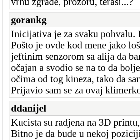
vrhu zgrade, prozoru, terasi...?
gorankg
Inicijativa je za svaku pohvalu.
Pošto je ovde kod mene jako lo
jeftinim senzorom sa alija da ba
očajan a svodio se na to da bol
očima od tog kineza, tako da sa
Prijavio sam se za ovaj klimerk
ddanijel
Kucista su radjena na 3D printu,
Bitno je da bude u nekoj pozicij