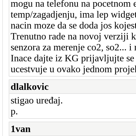
mogu na telefonu na pocetnom 
temp/zagadjenju, ima lep widget 
nacin moze da se doda jos kojest
Trenutno rade na novoj verziji k
senzora za merenje co2, so2... i
Inace dajte iz KG prijavljujte se
ucestvuje u ovako jednom proje
dlalkovic
stigao uređaj.
p.
1van