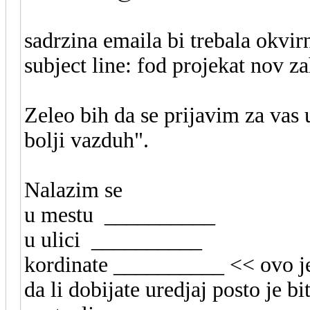
sadrzina emaila bi trebala okvir
subject line: fod projekat nov z
Zeleo bih da se prijavim za vas
bolji vazduh".
Nalazim se
u mestu __________
u ulici __________
kordinate __________ << ovo je p
da li dobijate uredjaj posto je b