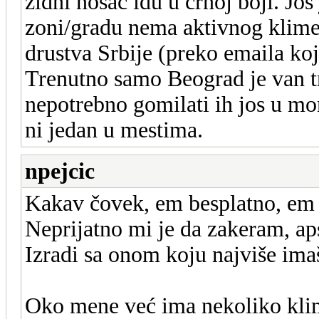
zidni nosac idu u crnoj boji. J
zoni/gradu nema aktivnog klimer
drustva Srbije (preko emaila koj
Trenutno samo Beograd je van trk
nepotrebno gomilati ih jos u m
ni jedan u mestima.
npejcic
Kakav čovek, em besplatno, em 
Neprijatno mi je da zakeram, aps
Izradi sa onom koju najviše ima
Oko mene već ima nekoliko kl