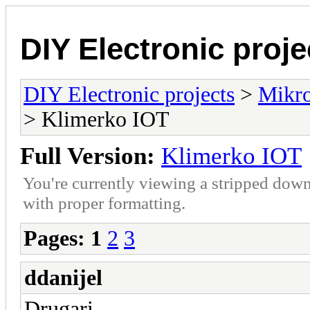
DIY Electronic proje
DIY Electronic projects
>
Mikro
> Klimerko IOT
Full Version:
Klimerko IOT
You're currently viewing a stripped down
with proper formatting.
Pages:
1
2
3
ddanijel
Drugari,