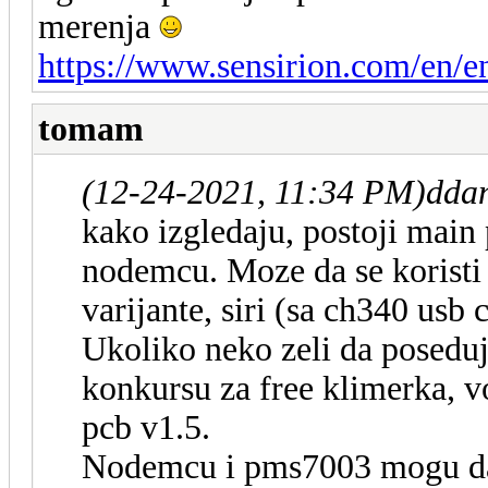
merenja
https://www.sensirion.com/en/e
tomam
(12-24-2021, 11:34 PM)
ddan
kako izgledaju, postoji main 
nodemcu. Moze da se korist
varijante, siri (sa ch340 usb
Ukoliko neko zeli da poseduj
konkursu za free klimerka, v
pcb v1.5.
Nodemcu i pms7003 mogu da s