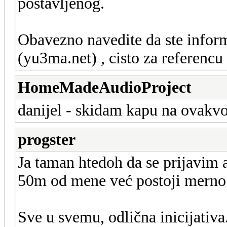
postavljenog.
Obavezno navedite da ste infor
(yu3ma.net) , cisto za referencu 
HomeMadeAudioProject
danijel - skidam kapu na ovakvoj
progster
Ja taman htedoh da se prijavim a
50m od mene već postoji merno 
Sve u svemu, odlična inicijativa