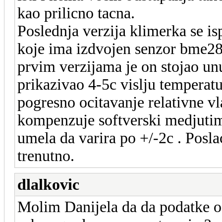
kao prilicno tacna.
Poslednja verzija klimerka se i
koje ima izdvojen senzor bme280
prvim verzijama je on stojao un
prikazivao 4-5c vislju temperatu
pogresno ocitavanje relativne vl
kompenzuje softverski medjutim 
umela da varira po +/-2c . Posl
trenutno.
dlalkovic
Molim Danijela da da podatke o