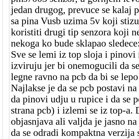
jedan drugog, prevuce se kalaj 
sa pina Vusb uzima 5v koji stizu
koristiti drugi tip senzora koji 
nekoga ko bude sklapao sledece
Sve se lemi iz top sloja i pinov
izviruju jer bi onemogucili da 
legne ravno na pcb da bi se lep
Najlakse je da se pcb postavi n
da pinovi udju u rupice i da se
strana pcb) i izlemi se iz top-
objasnjava ali valjda je jasno na 
da se odradi kompaktna verzija 