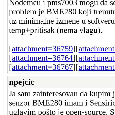
Nodemcu i pms7003 mogu da se n
problem je BME280 koji trenutno
uz minimalne izmene u softveru
temp+pritisak (nema vlagu).
[
attachment=36759
][
attachmen
[
attachment=36764
][
attachmen
[
attachment=36767
][
attachmen
npejcic
Ja sam zainteresovan da kupim 
senzor BME280 imam i Sensiri
uglavim pošto je open-source. Se