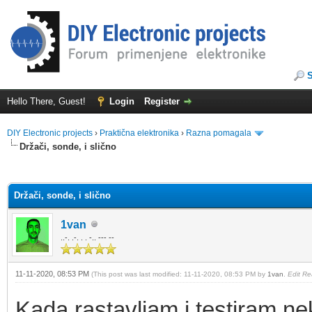
Hello There, Guest!
Login
Register
DIY Electronic projects
›
Praktična elektronika
›
Razna pomagala
Držači, sonde, i slično
ge
Držači, sonde, i slično
1van
..-. .-. . . -.. --- --
11-11-2020, 08:53 PM
(This post was last modified: 11-11-2020, 08:53 PM by
1van
.
Edit Re
Kada rastavljam i testiram nek