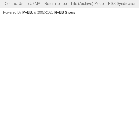
Contact Us
YU3MA
Return to Top
Lite (Archive) Mode
RSS Syndication
Powered By
MyBB
, © 2002-2026
MyBB Group
.