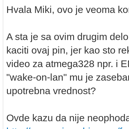
Hvala Miki, ovo je veoma kor
A sta je sa ovim drugim delo
kaciti ovaj pin, jer kao sto 
video za atmega328 npr. i 
"wake-on-lan" mu je zaseban 
upotrebna vrednost?
Ovde kazu da nije neophod