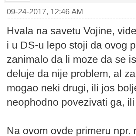
09-24-2017, 12:46 AM
Hvala na savetu Vojine, videh
i u DS-u lepo stoji da ovog p
zanimalo da li moze da se isk
deluje da nije problem, al za
mogao neki drugi, ili jos bolj
neophodno povezivati ga, il
Na ovom ovde primeru npr. n