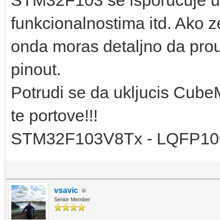
STM32F103 se isporucuje u ra
funkcionalnostima itd. Ako z
onda moras detaljno da prou
pinout.
Potrudi se da ukljucis CubeM
te portove!!!
STM32F103V8Tx - LQFP10
vsavic
Senior Member