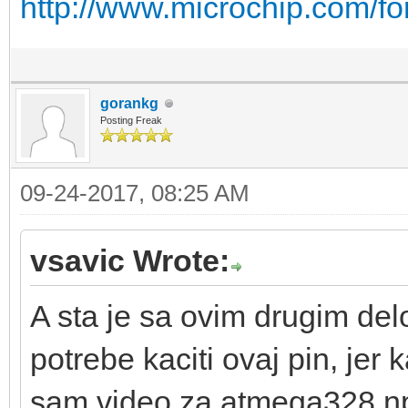
http://www.microchip.com/
gorankg
Posting Freak
09-24-2017, 08:25 AM
vsavic Wrote:
A sta je sa ovim drugim del
potrebe kaciti ovaj pin, jer
sam video za atmega328 np