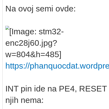
Na ovoj semi ovde:
https://phanquocdat.wordpr
INT pin ide na PE4, RESET
njih nema: