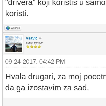
"drivera" koji koristiš u sa
koristi.
Website
vsavic
Senior Member
09-24-2017, 04:42 PM
Hvala drugari, za moj pocetn
da ga izostavim za sad.