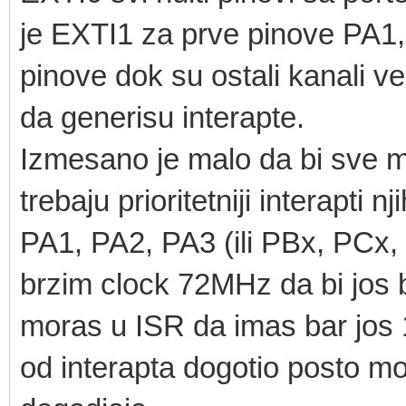
je EXTI1 za prve pinove PA1,
pinove dok su ostali kanali ve
da generisu interapte.
Izmesano je malo da bi sve mo
trebaju prioritetniji interapti
PA1, PA2, PA3 (ili PBx, PCx, 
brzim clock 72MHz da bi jos 
moras u ISR da imas bar jos 1
od interapta dogotio posto moze