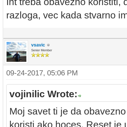
Int treba obavezno koristiti,
razloga, vec kada stvarno im
vsavic
Senior Member
09-24-2017, 05:06 PM
vojinilic Wrote:
Moj savet ti je da obavezno 
koristi ako hoces. Reset je