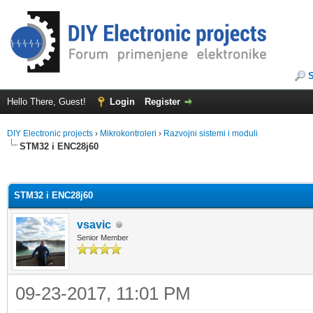
Hello There, Guest!
Login
Register
DIY Electronic projects
›
Mikrokontroleri
›
Razvojni sistemi i moduli
STM32 i ENC28j60
ge
STM32 i ENC28j60
vsavic
Senior Member
09-23-2017, 11:01 PM