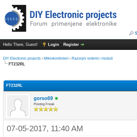
Hello There, Guest!
Login
Register
DIY Electronic projects
›
Mikrokontroleri
›
Razvojni sistemi i moduli
FT232RL
ge
FT232RL
gorso69
Posting Freak
07-05-2017, 11:40 AM