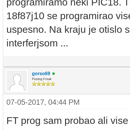
programiramo neki PIC18. TO
18f87j10 se programirao vis
uspesno. Na kraju je otislo
interferjsom ...
gorso69
Posting Freak
07-05-2017, 04:44 PM
FT prog sam probao ali vise