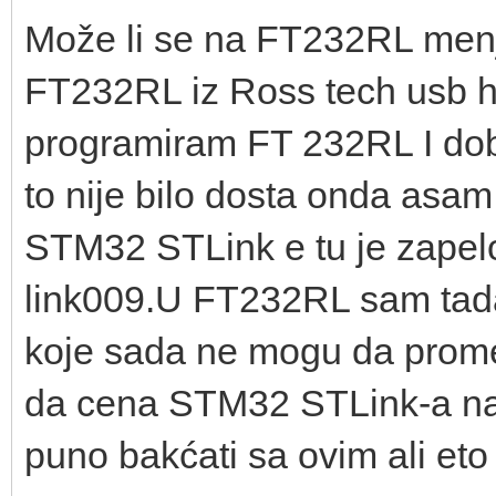
Može li se na FT232RL menj
FT232RL iz Ross tech usb h
programiram FT 232RL I dob
to nije bilo dosta onda asa
STM32 STLink e tu je zapelo 
link009.U FT232RL sam tada
koje sada ne mogu da prome
da cena STM32 STLink-a na al
puno bakćati sa ovim ali eto 