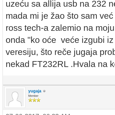
uzeću sa allija usb na 232 n
mada mi je žao što sam već 
ross tech-a zalemio na moju
onda "ko oće veće izgubi iz 
veresiju, što reče jugaja p
nekad FT232RL .Hvala na k
yugaja
Member