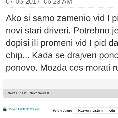
07-06-2017, 06:23 AM
Ako si samo zamenio vid I pi
novi stari driveri. Potrebno j
dopisi ili promeni vid I pid 
chip... Kada se drajveri pono
ponovo. Mozda ces morati ruc
«
Next Oldest
|
Next Newest
»
View a Printable Version
Forum Jump: