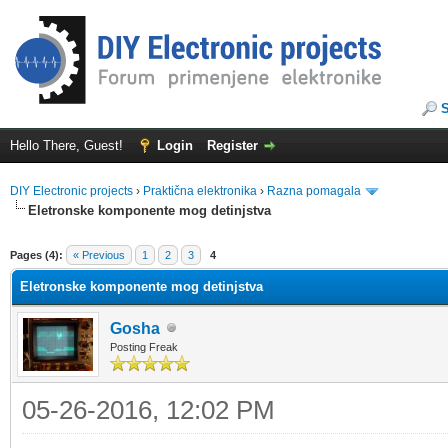
Hello There, Guest!
Login
Register
DIY Electronic projects
›
Praktična elektronika
›
Razna pomagala
Eletronske komponente mog detinjstva
ge
Pages (4):
« Previous
1
2
3
4
Eletronske komponente mog detinjstva
Gosha
Posting Freak
05-26-2016, 12:02 PM