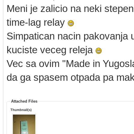
Meni je zalicio na neki stepeni
time-lag relay
Simpatican nacin pakovanja ur
kuciste veceg releja
Vec sa ovim "Made in Yugoslav
da ga spasem otpada pa makar
Attached Files
Thumbnail(s)