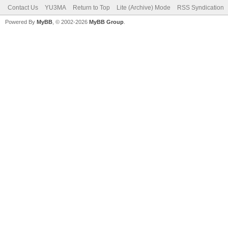
Contact Us
YU3MA
Return to Top
Lite (Archive) Mode
RSS Syndication
Powered By
MyBB
, © 2002-2026
MyBB Group
.