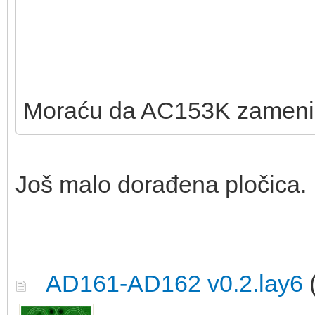
Moraću da AC153K zameni
Još malo dorađena pločica.
AD161-AD162 v0.2.lay6
(