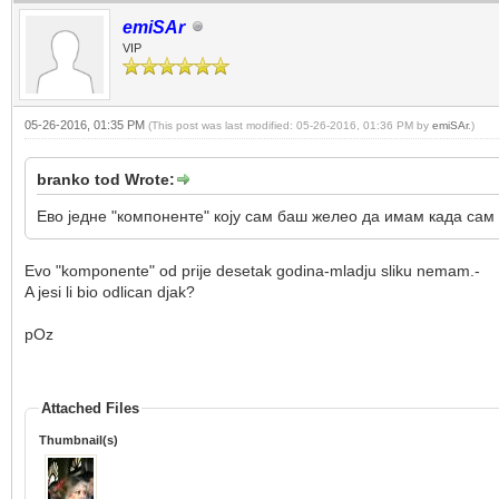
emiSAr
VIP
05-26-2016, 01:35 PM
(This post was last modified: 05-26-2016, 01:36 PM by
emiSAr
.)
branko tod Wrote:
Ево једне "компоненте" коју сам баш желео да имам када са
Evo "komponente" od prije desetak godina-mladju sliku nemam.-
A jesi li bio odlican djak?
pOz
Attached Files
Thumbnail(s)