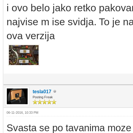
i ovo belo jako retko pakov
najvise m ise svidja. To je n
ova verzija
tesla017
Posting Freak
06-11-2016, 10:33 PM
Svasta se po tavanima moze