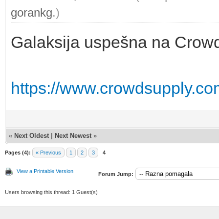
gorankg
.)
Galaksija uspešna na Crow
https://www.crowdsupply.com
«
Next Oldest
|
Next Newest
»
Pages (4):
« Previous
1
2
3
4
View a Printable Version
Forum Jump:
Users browsing this thread: 1 Guest(s)