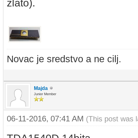
zlato).
Novac je sredstvo a ne cilj.
Majda
Junior Member
06-11-2016, 07:41 AM
(This post was 
TDA1540D 14bita