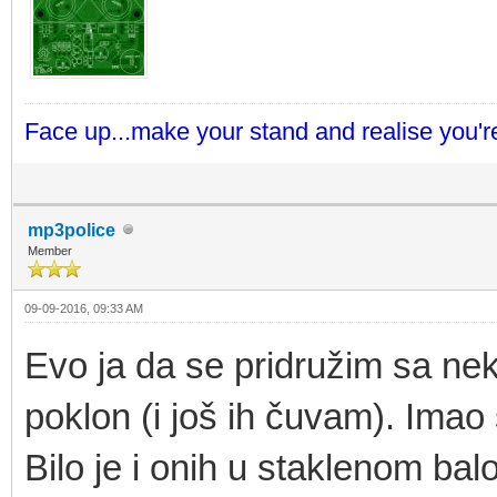
Face up...make your stand and realise you're
mp3police
Member
09-09-2016, 09:33 AM
Evo ja da se pridružim sa ne
poklon (i još ih čuvam). Imao s
Bilo je i onih u staklenom b