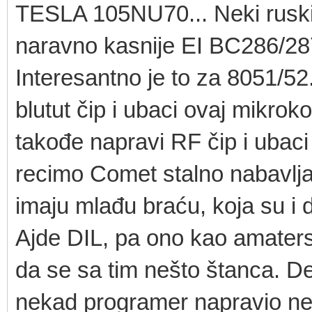
TESLA 105NU70... Neki rusk
naravno kasnije EI BC286/287
Interesantno je to za 8051/52
blutut čip i ubaci ovaj mikrok
takođe napravi RF čip i ubaci 
recimo Comet stalno nabavlj
imaju mlađu braću, koja su i d
Ajde DIL, pa ono kao amater
da se sa tim nešto štanca. De
nekad programer napravio nek