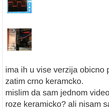
ima ih u vise verzija obicno 
zatim crno keramcko.
mislim da sam jednom video
roze keramicko? ali nisam s