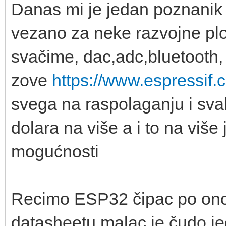
Danas mi je jedan poznanik 
vezano za neke razvojne plo
svačime, dac,adc,bluetooth, w
zove
https://www.espressif.
svega na raspolaganju i sv
dolara na više a i to na viš
mogućnosti
Recimo ESP32 čipac po ono
datasheetu malac je čudo jed