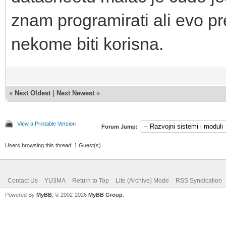
znam programirati ali evo 
nekome biti korisna.
«
Next Oldest
|
Next Newest
»
View a Printable Version
Forum Jump:
Users browsing this thread: 1 Guest(s)
Contact Us
YU3MA
Return to Top
Lite (Archive) Mode
RSS Syndication
Powered By
MyBB
, © 2002-2026
MyBB Group
.