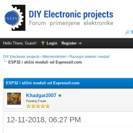
Hello There, Guest!
Login
Register
DIY Electronic projects
›
Mikrokontroleri
›
Razvojni sistemi i moduli
ESP32 i slični moduli od Espressif.com
ge
ESP32 i slični moduli od Espressif.com
Khadgar2007
Posting Freak
12-11-2018, 06:27 PM