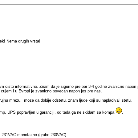
ek! Nema drugih vrsta!
am cisto informativno. Znam da je sigurno pre bar 3-4 godine zvanicno napon 
o cujem i u Evropi je zvanicno povecan napon jos pre nas.
ujnu mrezu, moze da dobije odstetu, znam ljude koji su naplacivali stetu.
mp. UPS popravljen u garanciji, od tada ga ne skidam sa kompa
.
3= 231VAC monofazno (grubo 230VAC).