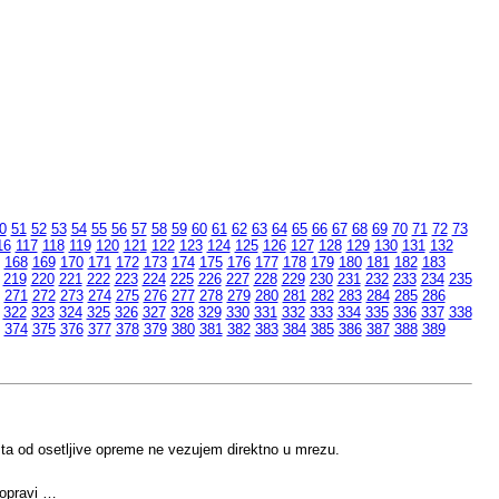
0
51
52
53
54
55
56
57
58
59
60
61
62
63
64
65
66
67
68
69
70
71
72
73
16
117
118
119
120
121
122
123
124
125
126
127
128
129
130
131
132
168
169
170
171
172
173
174
175
176
177
178
179
180
181
182
183
219
220
221
222
223
224
225
226
227
228
229
230
231
232
233
234
235
271
272
273
274
275
276
277
278
279
280
281
282
283
284
285
286
322
323
324
325
326
327
328
329
330
331
332
333
334
335
336
337
338
374
375
376
377
378
379
380
381
382
383
384
385
386
387
388
389
sta od osetljive opreme ne vezujem direktno u mrezu.
popravi …