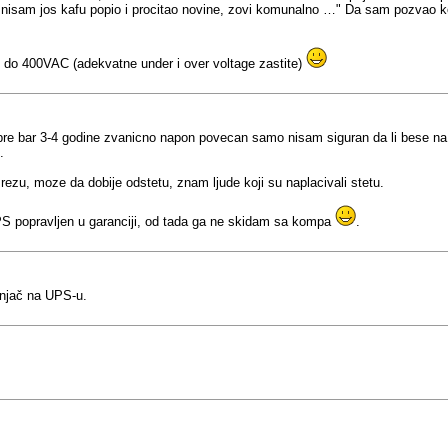
, nisam jos kafu popio i procitao novine, zovi komunalno …" Da sam pozvao ko
0 do 400VAC (adekvatne under i over voltage zastite)
pre bar 3-4 godine zvanicno napon povecan samo nisam siguran da li bese na 2
.
ezu, moze da dobije odstetu, znam ljude koji su naplacivali stetu.
S popravljen u garanciji, od tada ga ne skidam sa kompa
.
unjač na UPS-u.