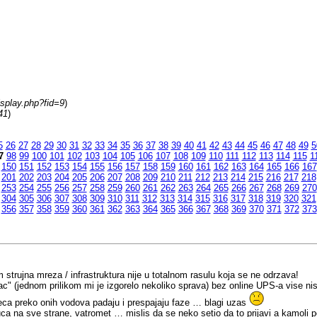
isplay.php?fid=9
)
41
)
5
26
27
28
29
30
31
32
33
34
35
36
37
38
39
40
41
42
43
44
45
46
47
48
49
5
7
98
99
100
101
102
103
104
105
106
107
108
109
110
111
112
113
114
115
1
150
151
152
153
154
155
156
157
158
159
160
161
162
163
164
165
166
167
201
202
203
204
205
206
207
208
209
210
211
212
213
214
215
216
217
218
253
254
255
256
257
258
259
260
261
262
263
264
265
266
267
268
269
270
304
305
306
307
308
309
310
311
312
313
314
315
316
317
318
319
320
321
356
357
358
359
360
361
362
363
364
365
366
367
368
369
370
371
372
373
 strujna mreza / infrastruktura nije u totalnom rasulu koja se ne odrzava!
" (jednom prilikom mi je izgorelo nekoliko sprava) bez online UPS-a vise ni
ca preko onih vodova padaju i prespajaju faze … blagi uzas
a na sve strane, vatromet … mislis da se neko setio da to prijavi a kamoli 