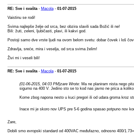
RE: Sve i svašta
-
Macola
-
01-07-2015
Vaistinu se rodi!
Svima najlepše želje od srca, bez obzira slavili sada Božić ili ne!
Bili: žuti, zeleni, ljubičasti, plavi, ili kakvi god.
Postoji samo dve vrste ljudi na ovom belom svetu: dobar čovek i loš čov
Zdravlja, sreće, mira i veselja, od srca svima želim!
Živi mi i veseli bili!
RE: Sve i svašta
-
Macola
-
01-07-2015
(01-06-2015, 04:03 PM)
zare Wrote:
Ma ne planiram nista nego pit
sigurno na 400 V. Jedino sto se to kod nas javno ne prica a kolik
Kome zbog napona nesto u kuci pregori ili od udara groma kroz str
Inace mi je skoro nov UPS pre 5-6 godina spasao potpuno nov ko
Zare,
Dobili smo evropski standard od 400VAC međufazno, odnosno 400/1.7