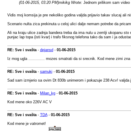
(01-06-2015, 03:20 PM)
mikikg Wrote:
Jednom prilikom sam video i
Vidis moj komsija je pre nekoliko godina valjda prijavio takav slucaj ali ni
Scenario nulta zica prekinuta u celoj ulici dalje nemam potrebe da pricam 
Ali na kraju ulice zadnja bandera treba da ima nulu u zemlji ukopanu sto nij
punjac lap topa (isti kvar) i trafo fiksnog telefona tako da sam i ja odusta
RE: Sve i svašta
-
dejansd
-
01-06-2015
Iz mog ugla .............. mozes smatrati da si srecnik. Kod mene zimi zna
RE: Sve i svašta
-
samuki
-
01-06-2015
Sad sam izmjerio sa ovim Dt 830b unimerom i pokazuje 238 Acv! valjda je
RE: Sve i svašta
-
Milan_kg
-
01-06-2015
Kod mene oko 226V AC V
RE: Sve i svašta
-
TDA
-
01-06-2015
Kod mene je vatromet!