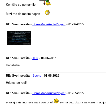
Komšije se pomamile...
Mrzi me da merim napon....
RE: Sve i svašta
-
HomeMadeAudioProject
-
01-06-2015
RE: Sve i svašta
-
TDA
-
01-06-2015
Hahahaha!
RE: Sve i svašta
-
Bocko
-
01-06-2015
Hristos se rodi!
RE: Sve i svašta
-
HomeMadeAudioProject
-
01-07-2015
e valaj vaistinu! sve naj i ovo ono!
svima bez obzira na vjeru i naciju