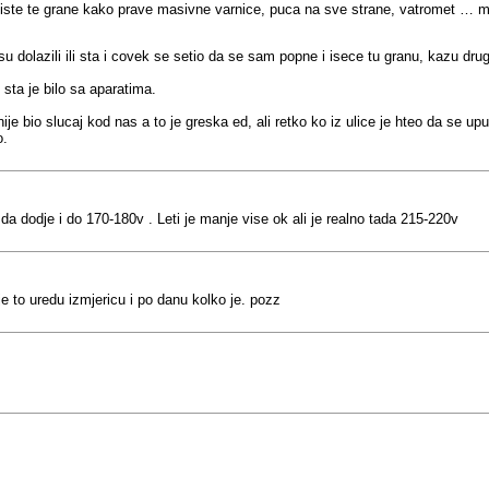
ste te grane kako prave masivne varnice, puca na sve strane, vatromet … mis
su dolazili ili sta i covek se setio da se sam popne i isece tu granu, kazu drugi
sta je bilo sa aparatima.
e bio slucaj kod nas a to je greska ed, ali retko ko iz ulice je hteo da se upust
o.
 da dodje i do 170-180v . Leti je manje vise ok ali je realno tada 215-220v
 to uredu izmjericu i po danu kolko je. pozz