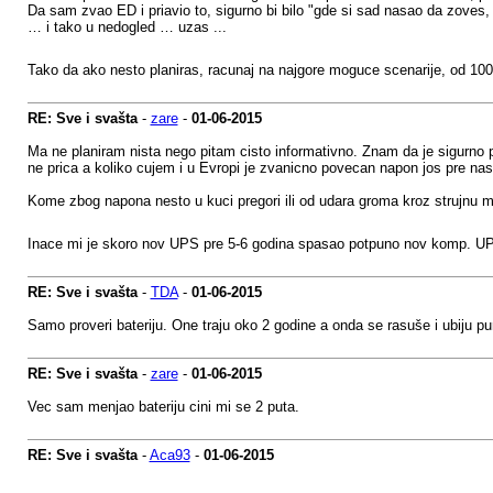
Da sam zvao ED i priavio to, sigurno bi bilo "gde si sad nasao da zoves
… i tako u nedogled … uzas ...
Tako da ako nesto planiras, racunaj na najgore moguce scenarije, od 10
RE: Sve i svašta
-
zare
-
01-06-2015
Ma ne planiram nista nego pitam cisto informativno. Znam da je sigurno 
ne prica a koliko cujem i u Evropi je zvanicno povecan napon jos pre nas
Kome zbog napona nesto u kuci pregori ili od udara groma kroz strujnu mr
Inace mi je skoro nov UPS pre 5-6 godina spasao potpuno nov komp. UP
RE: Sve i svašta
-
TDA
-
01-06-2015
Samo proveri bateriju. One traju oko 2 godine a onda se rasuše i ubiju p
RE: Sve i svašta
-
zare
-
01-06-2015
Vec sam menjao bateriju cini mi se 2 puta.
RE: Sve i svašta
-
Aca93
-
01-06-2015