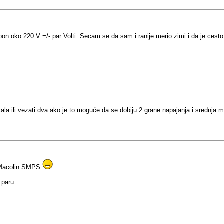
pon oko 220 V =/- par Volti. Secam se da sam i ranije merio zimi i da je cest
čala ili vezati dva ako je to moguće da se dobiju 2 grane napajanja i srednja 
a Macolin SMPS
paru...