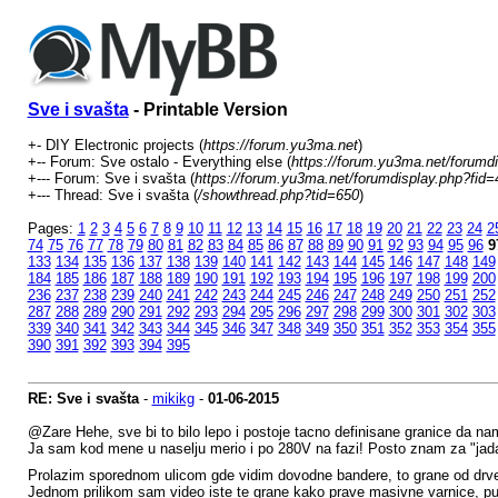
Sve i svašta
- Printable Version
+- DIY Electronic projects (
https://forum.yu3ma.net
)
+-- Forum: Sve ostalo - Everything else (
https://forum.yu3ma.net/forumd
+--- Forum: Sve i svašta (
https://forum.yu3ma.net/forumdisplay.php?fid=
+--- Thread: Sve i svašta (
/showthread.php?tid=650
)
Pages:
1
2
3
4
5
6
7
8
9
10
11
12
13
14
15
16
17
18
19
20
21
22
23
24
2
74
75
76
77
78
79
80
81
82
83
84
85
86
87
88
89
90
91
92
93
94
95
96
9
133
134
135
136
137
138
139
140
141
142
143
144
145
146
147
148
149
184
185
186
187
188
189
190
191
192
193
194
195
196
197
198
199
200
236
237
238
239
240
241
242
243
244
245
246
247
248
249
250
251
252
287
288
289
290
291
292
293
294
295
296
297
298
299
300
301
302
303
339
340
341
342
343
344
345
346
347
348
349
350
351
352
353
354
355
390
391
392
393
394
395
RE: Sve i svašta
-
mikikg
-
01-06-2015
@Zare Hehe, sve bi to bilo lepo i postoje tacno definisane granice da nam
Ja sam kod mene u naselju merio i po 280V na fazi! Posto znam za "jadac
Prolazim sporednom ulicom gde vidim dovodne bandere, to grane od drve
Jednom prilikom sam video iste te grane kako prave masivne varnice, puc