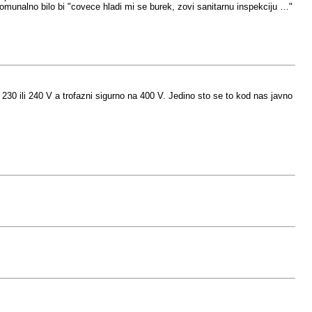
munalno bilo bi "covece hladi mi se burek, zovi sanitarnu inspekciju …"
30 ili 240 V a trofazni sigurno na 400 V. Jedino sto se to kod nas javno