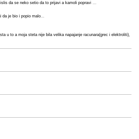
lis da se neko setio da to prijavi a kamoli popravi …
 da je bio i popio malo...
a u to a moja steta nije bila velika napajanje racunara(grec i elektroliti),