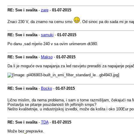
RE: Sve i svašta
-
zare
-
01-07-2015
Znaci 230 V, da znamo na cemu smo
. Od sinoc pa do sada mi je na
RE: Sve i svašta
-
samuki
-
01-07-2015
Po danu ,sad mjerio 240 v sa ovim unimerom dt380.
RE: Sve i svašta
-
Makso
-
01-07-2015
Da li je moguće ova napajanja za led rasvjetu preraditi za napajanje poja
RE: Sve i svašta
-
Bocko
-
01-07-2015
Lično mislim, da nema problema, i sam o tome razmišljam, čekajući n
Postavlja se pitanje pouzdanosti tih jeftinijih smps?
Nešto kvalitetnije, u industrijskoj izvedbi, može da košta i oko 100Eur po 
RE: Sve i svašta
-
TDA
-
01-07-2015
Može bez prepravke.