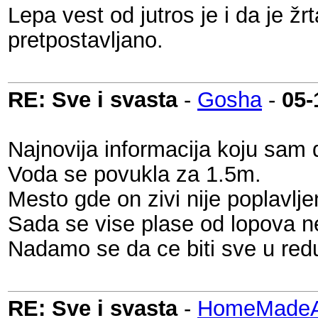
Lepa vest od jutros je i da je 
pretpostavljano.
RE: Sve i svasta
-
Gosha
-
05-
Najnovija informacija koju sam 
Voda se povukla za 1.5m.
Mesto gde on zivi nije poplavlje
Sada se vise plase od lopova n
Nadamo se da ce biti sve u red
RE: Sve i svasta
-
HomeMadeAu