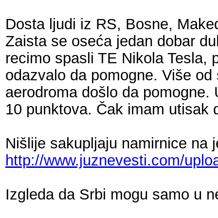
Dosta ljudi iz RS, Bosne, Makedo
Zaista se oseća jedan dobar duh 
recimo spasli TE Nikola Tesla,
odazvalo da pomogne. Više od s
aerodroma došlo da pomogne. U 
10 punktova. Čak imam utisak da
Nišlije sakupljaju namirnice na 
http://www.juznevesti.com/upl
Izgleda da Srbi mogu samo u ne