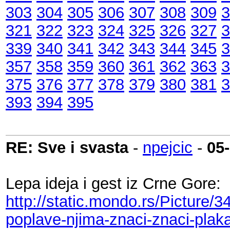
303
304
305
306
307
308
309
3
321
322
323
324
325
326
327
3
339
340
341
342
343
344
345
3
357
358
359
360
361
362
363
3
375
376
377
378
379
380
381
3
393
394
395
RE: Sve i svasta
-
npejcic
-
05
Lepa ideja i gest iz Crne Gore:
http://static.mondo.rs/Picture
poplave-njima-znaci-znaci-plaka