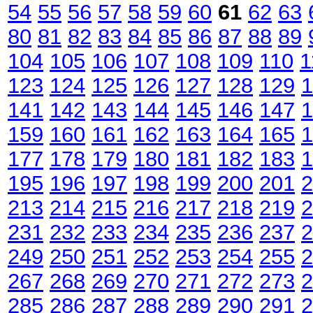
54
55
56
57
58
59
60
61
62
63
80
81
82
83
84
85
86
87
88
89
104
105
106
107
108
109
110
1
123
124
125
126
127
128
129
1
141
142
143
144
145
146
147
1
159
160
161
162
163
164
165
1
177
178
179
180
181
182
183
1
195
196
197
198
199
200
201
2
213
214
215
216
217
218
219
2
231
232
233
234
235
236
237
2
249
250
251
252
253
254
255
2
267
268
269
270
271
272
273
2
285
286
287
288
289
290
291
2