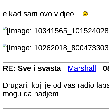
e kad sam ovo vidjeo...
RE: Sve i svasta
-
Marshall
-
0
Drugari, koji je od vas radio la
mogu da nadjem ..