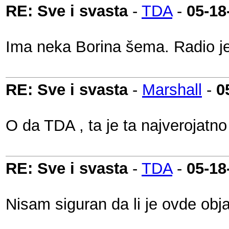
RE: Sve i svasta
-
TDA
-
05-18
Ima neka Borina šema. Radio je Z
RE: Sve i svasta
-
Marshall
-
0
O da TDA , ta je ta najverojatn
RE: Sve i svasta
-
TDA
-
05-18
Nisam siguran da li je ovde obja