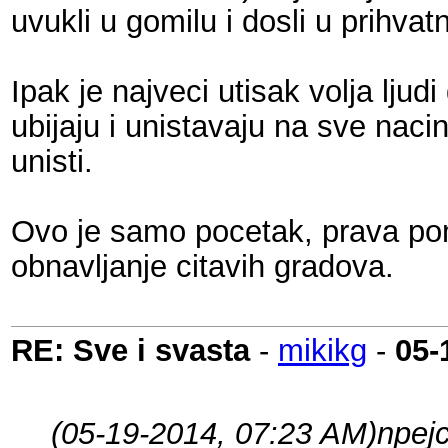
uvukli u gomilu i dosli u prihvat
Ipak je najveci utisak volja lj
ubijaju i unistavaju na sve naci
unisti.
Ovo je samo pocetak, prava pom
obnavljanje citavih gradova.
RE: Sve i svasta
-
mikikg
-
05-
(05-19-2014, 07:23 AM)
npej