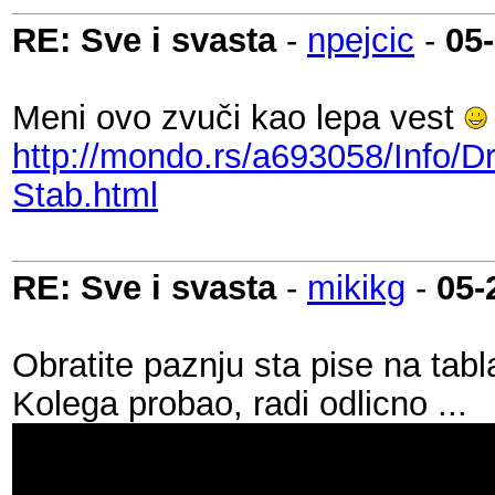
RE: Sve i svasta
-
npejcic
-
05
Meni ovo zvuči kao lepa vest
http://mondo.rs/a693058/Info/D
Stab.html
RE: Sve i svasta
-
mikikg
-
05-
Obratite paznju sta pise na tabl
Kolega probao, radi odlicno ...