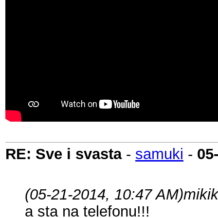
RE: Sve i svasta
-
samuki
-
05
(05-21-2014, 10:47 AM)
miki
a sta na telefonu!!!