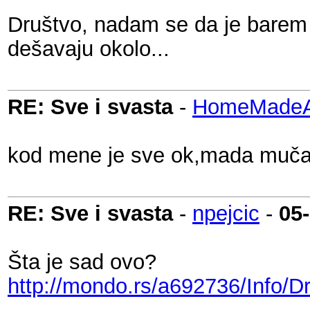
Društvo, nadam se da je barem 
dešavaju okolo...
RE: Sve i svasta
-
HomeMadeAu
kod mene je sve ok,mada mučan 
RE: Sve i svasta
-
npejcic
-
05
Šta je sad ovo?
http://mondo.rs/a692736/Info/Dr