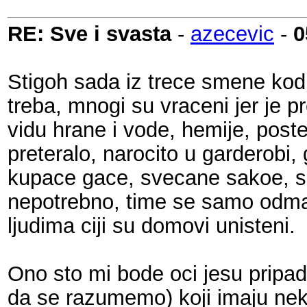
RE: Sve i svasta
-
azecevic
-
0
Stigoh sada iz trece smene kod 
treba, mnogi su vraceni jer je p
vidu hrane i vode, hemije, poste
preteralo, narocito u garderobi,
kupace gace, svecane sakoe, sek
nepotrebno, time se samo odmaz
ljudima ciji su domovi unisteni.
Ono sto mi bode oci jesu pripad
da se razumemo) koji imaju nek