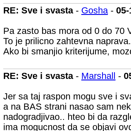
RE: Sve i svasta
-
Gosha
-
05-
Pa zasto bas mora od 0 do 70 
To je prilicno zahtevna naprava.
Ako bi smanjio kriterijume, moz
RE: Sve i svasta
-
Marshall
-
0
Jer sa taj raspon mogu sve i sva
a na BAS strani nasao sam neki 
nadogradjivao.. hteo bi da razg
ima mogucnost da se objavi ovd