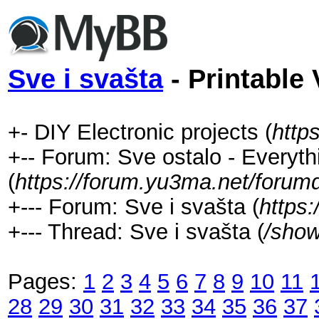
Sve i svašta
- Printable 
+- DIY Electronic projects (
http
+-- Forum: Sve ostalo - Everyth
(
https://forum.yu3ma.net/forum
+--- Forum: Sve i svašta (
https
+--- Thread: Sve i svašta (
/show
Pages:
1
2
3
4
5
6
7
8
9
10
11
28
29
30
31
32
33
34
35
36
37