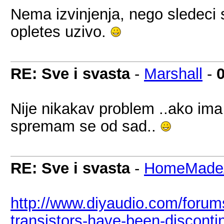
Nema izvinjenja, nego sledeci s
opletes uzivo.
RE: Sve i svasta
-
Marshall
-
Nije nikakav problem ..ako ima 
spremam se od sad..
RE: Sve i svasta
-
HomeMadeA
http://www.diyaudio.com/forums
transistors-have-been-disconti