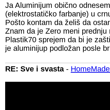
Ja Aluminijum obično odnesem k
(elektrostatičko farbanje) u crn
Pošto kontam da želiš da osta
Znam da je Zero meni prednju
Plastik70 sprejem da bi je zašti
je aluminijup podložan posle br
RE: Sve i svasta
-
HomeMadeA