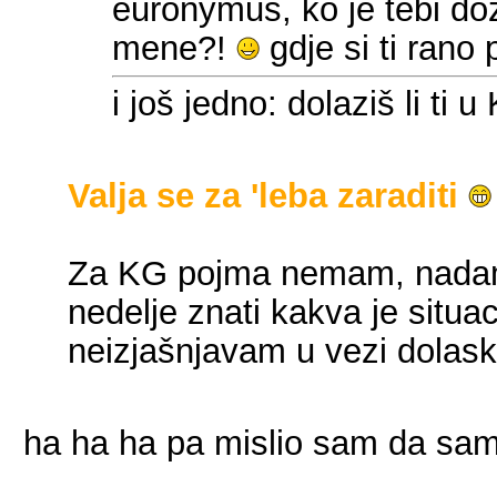
euronymus, ko je tebi doz
mene?!
gdje si ti rano
i još jedno: dolaziš li ti u
Valja se za 'leba zaraditi
Za KG pojma nemam, nadam
nedelje znati kakva je situa
neizjašnjavam u vezi dolask
ha ha ha pa mislio sam da sam