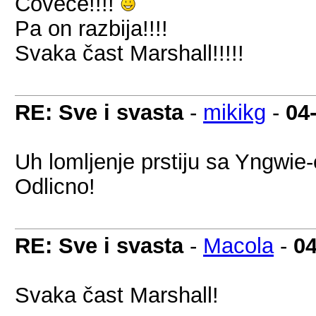
Čoveče!!!!
Pa on razbija!!!!
Svaka čast Marshall!!!!!
RE: Sve i svasta
-
mikikg
-
04
Uh lomljenje prstiju sa Yngwi
Odlicno!
RE: Sve i svasta
-
Macola
-
04
Svaka čast Marshall!