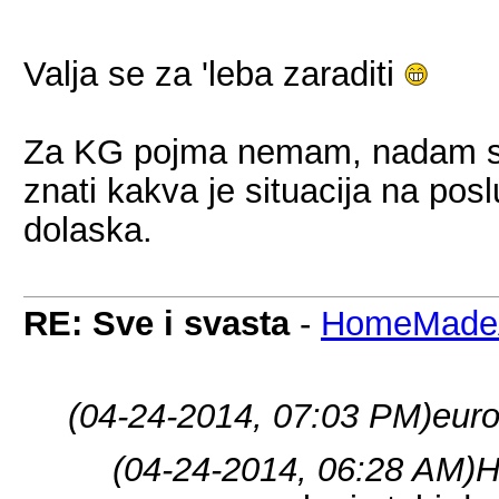
Valja se za 'leba zaraditi
Za KG pojma nemam, nadam se
znati kakva je situacija na pos
dolaska.
RE: Sve i svasta
-
HomeMadeA
(04-24-2014, 07:03 PM)
eur
(04-24-2014, 06:28 AM)
H