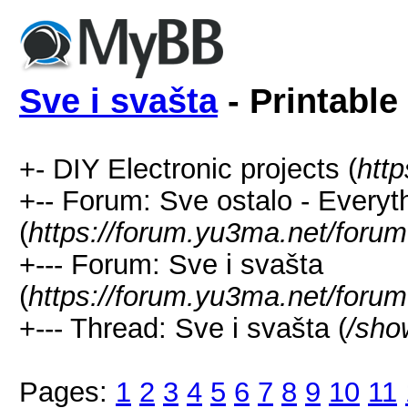
Sve i svašta
- Printable
+- DIY Electronic projects (
htt
+-- Forum: Sve ostalo - Everyt
(
https://forum.yu3ma.net/forum
+--- Forum: Sve i svašta
(
https://forum.yu3ma.net/forum
+--- Thread: Sve i svašta (
/sho
Pages:
1
2
3
4
5
6
7
8
9
10
11