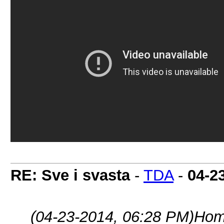
RE: Sve i svasta
-
TDA
-
04-2
(04-23-2014, 06:28 PM)
Hom