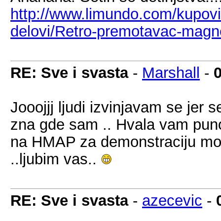
http://www.limundo.com/kupovi
delovi/Retro-premotavac-magne
RE: Sve i svasta
-
Marshall
-
Jooojjj ljudi izvinjavam se jer 
zna gde sam .. Hvala vam puno
na HMAP za demonstraciju mog
..ljubim vas..
RE: Sve i svasta
-
azecevic
-