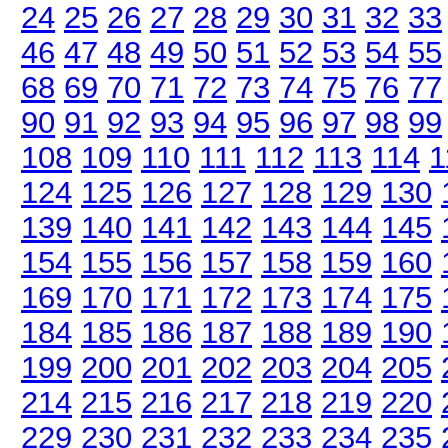
24
25
26
27
28
29
30
31
32
33
46
47
48
49
50
51
52
53
54
55
68
69
70
71
72
73
74
75
76
77
90
91
92
93
94
95
96
97
98
99
108
109
110
111
112
113
114
1
124
125
126
127
128
129
130
139
140
141
142
143
144
145
154
155
156
157
158
159
160
169
170
171
172
173
174
175
184
185
186
187
188
189
190
199
200
201
202
203
204
205
214
215
216
217
218
219
220
229
230
231
232
233
234
235