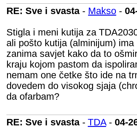
RE: Sve i svasta
-
Makso
-
04
Stigla i meni kutija za TDA2030
ali pošto kutija (alminijum) im
zanima savjet kako da to ošmi
kraju kojom pastom da ispolir
nemam one četke što ide na trn 
dovedem do visokog sjaja (chr
da ofarbam?
RE: Sve i svasta
-
TDA
-
04-2