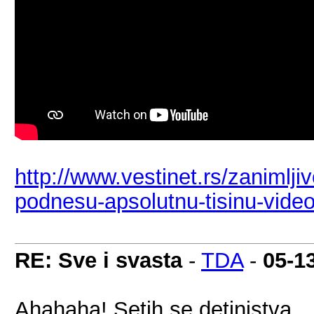
http://www.vestinet.rs/zanimljiv
podnesu-apsolutnu-tisinu-vide
RE: Sve i svasta
-
TDA
-
05-1
Ahahaha! Setih se detinjstva...