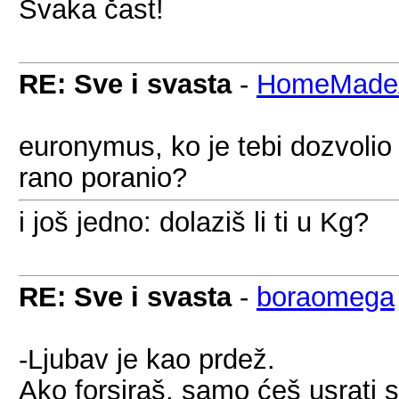
Svaka čast!
RE: Sve i svasta
-
HomeMadeA
euronymus, ko je tebi dozvolio
rano poranio?
i još jedno: dolaziš li ti u Kg?
RE: Sve i svasta
-
boraomega
-Ljubav je kao prdež.
Ako forsiraš, samo ćeš usrati s