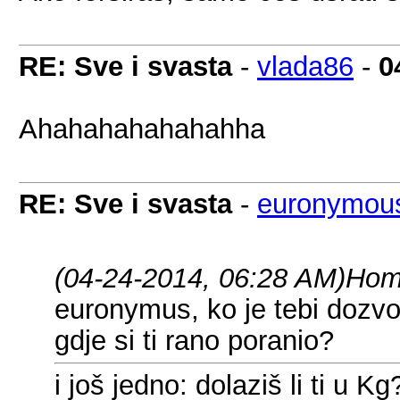
RE: Sve i svasta
-
vlada86
-
0
Ahahahahahahahha
RE: Sve i svasta
-
euronymou
(04-24-2014, 06:28 AM)
Hom
euronymus, ko je tebi dozvo
gdje si ti rano poranio?
i još jedno: dolaziš li ti u Kg