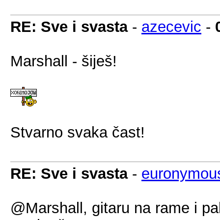
RE: Sve i svasta
-
azecevic
-
Marshall - šiješ!
Stvarno svaka čast!
RE: Sve i svasta
-
euronymou
@Marshall, gitaru na rame i p