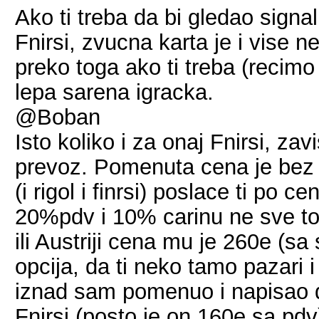
Ako ti treba da bi gledao signal
Fnirsi, zvucna karta je i vise 
preko toga ako ti treba (recimo
lepa sarena igracka.
@Boban
Isto koliko i za onaj Fnirsi, z
prevoz. Pomenuta cena je bez p
(i rigol i finrsi) poslace ti po 
20%pdv i 10% carinu ne sve t
ili Austriji cena mu je 260e (sa 
opcija, da ti neko tamo pazari
iznad sam pomenuo i napisao d
Fnirsi (posto je on 160e sa pdv)