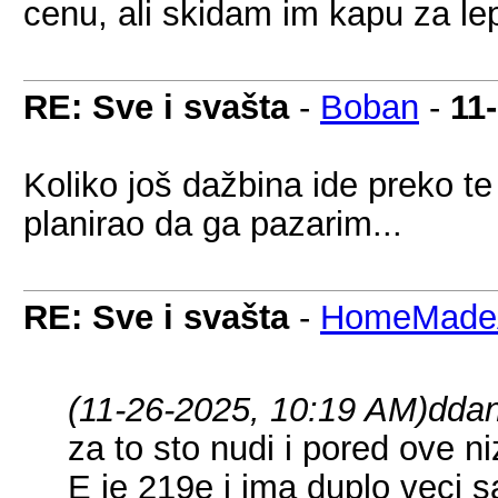
cenu, ali skidam im kapu za lep
RE: Sve i svašta
-
Boban
-
11
Koliko još dažbina ide preko t
planirao da ga pazarim...
RE: Sve i svašta
-
HomeMadeA
(11-26-2025, 10:19 AM)
ddan
za to sto nudi i pored ove 
E je 219e i ima duplo veci