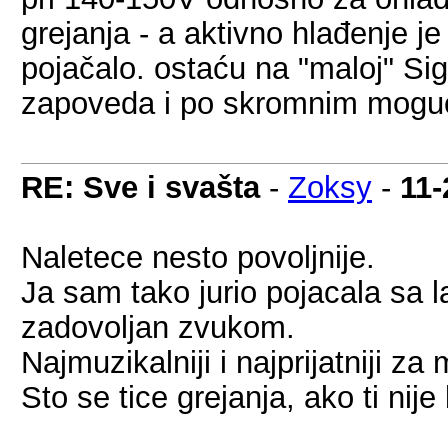
grejanja - a aktivno hlađenje j
pojačalo. ostaću na "maloj" Si
zapoveda i po skromnim mogu
RE: Sve i svašta
-
Zoksy
-
11-
Naletece nesto povoljnije.
Ja sam tako jurio pojacala sa l
zadovoljan zvukom.
Najmuzikalniji i najprijatniji 
Sto se tice grejanja, ako ti nij