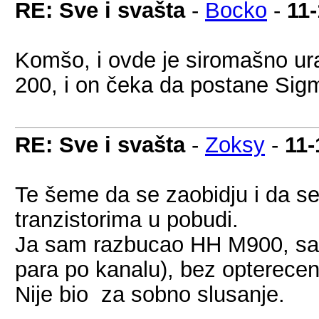
RE: Sve i svašta
-
Bocko
-
11
Komšo, i ovde je siromašno u
200, i on čeka da postane Sig
RE: Sve i svašta
-
Zoksy
-
11-
Te šeme da se zaobidju i da se
tranzistorima u pobudi.
Ja sam razbucao HH M900, sam
para po kanalu), bez opterecenj
Nije bio za sobno slusanje.