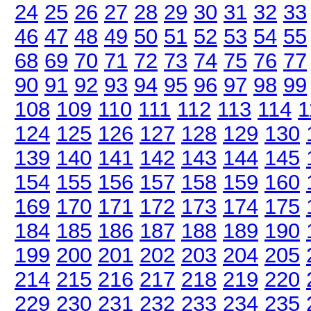
24
25
26
27
28
29
30
31
32
33
46
47
48
49
50
51
52
53
54
55
68
69
70
71
72
73
74
75
76
77
90
91
92
93
94
95
96
97
98
99
108
109
110
111
112
113
114
1
124
125
126
127
128
129
130
139
140
141
142
143
144
145
154
155
156
157
158
159
160
169
170
171
172
173
174
175
184
185
186
187
188
189
190
199
200
201
202
203
204
205
214
215
216
217
218
219
220
229
230
231
232
233
234
235