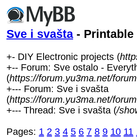
Sve i svašta
- Printable
+- DIY Electronic projects (
htt
+-- Forum: Sve ostalo - Everyt
(
https://forum.yu3ma.net/forum
+--- Forum: Sve i svašta
(
https://forum.yu3ma.net/forum
+--- Thread: Sve i svašta (
/sho
Pages:
1
2
3
4
5
6
7
8
9
10
11