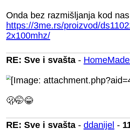
Onda bez razmišljanja kod nas 
https://3me.rs/proizvod/ds1102
2x100mhz/
RE: Sve i svašta
-
HomeMadeA
🫢🤭😂
RE: Sve i svašta
-
ddanijel
-
1