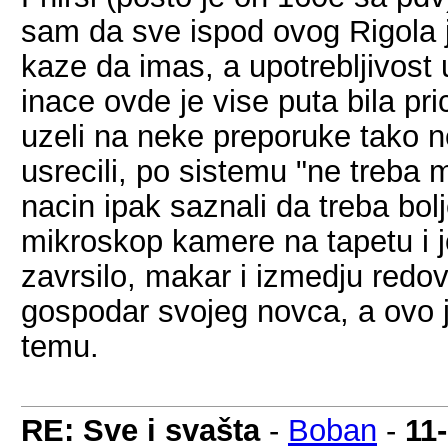
sam da sve ispod ovog Rigola j
kaze da imas, a upotrebljivost 
inace ovde je vise puta bila pr
uzeli na neke preporuke tako n
usrecili, po sistemu "ne treba m
nacin ipak saznali da treba bol
mikroskop kamere na tapetu i j
zavrsilo, makar i izmedju redov
gospodar svojeg novca, a ovo je
temu.
RE: Sve i svašta
-
Boban
-
11