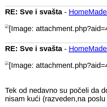
RE: Sve i svašta
-
HomeMadeA
RE: Sve i svašta
-
HomeMadeA
Tek od nedavno su počeli da do
nisam kući (razveden,na poslu 