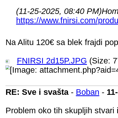
(11-25-2025, 08:40 PM)
Hom
https://www.fnirsi.com/prod
Na Alitu 120€ sa blek frajdi p
FNIRSI 2d15P.JPG
(Size: 7
RE: Sve i svašta
-
Boban
-
11
Problem oko tih skupljih stvari 