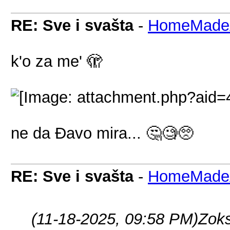
RE: Sve i svašta
-
HomeMadeA
k'o za me' 🫣
ne da Đavo mira... 🤔🧐🥺
RE: Sve i svašta
-
HomeMadeA
(11-18-2025, 09:58 PM)
Zok