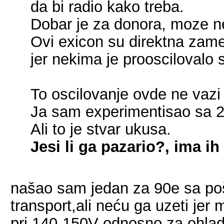
da bi radio kako treba.
Dobar je za donora, moze ne
Ovi exicon su direktna zamena
jer nekima je prooscilovalo 
To oscilovanje ovde ne vazi 
Ja sam experimentisao sa 2s
Ali to je stvar ukusa.
Jesi li ga pazario?, ima i
našao sam jedan za 90e sa poš
transport,ali neću ga uzeti jer
pri 140-150V odnosno za ohlad