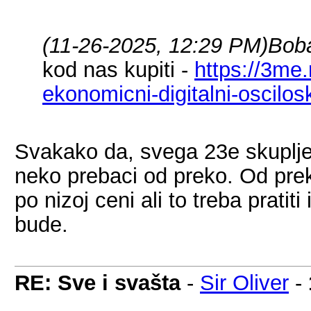
(11-26-2025, 12:29 PM)
Bob
kod nas kupiti -
https://3me
ekonomicni-digitalni-oscil
Svakako da, svega 23e skuplje n
neko prebaci od preko. Od prek
po nizoj ceni ali to treba pratiti
bude.
RE: Sve i svašta
-
Sir Oliver
-