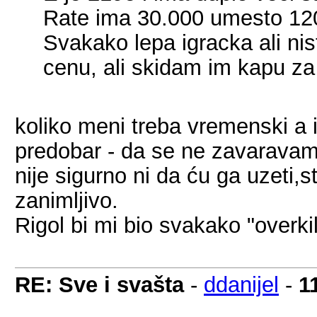
Rate ima 30.000 umesto 120
Svakako lepa igracka ali nis
cenu, ali skidam im kapu za 
koliko meni treba vremenski a i k
predobar - da se ne zavaravam
nije sigurno ni da ću ga uzeti,
zanimljivo.
Rigol bi mi bio svakako "overkil
RE: Sve i svašta
-
ddanijel
-
1