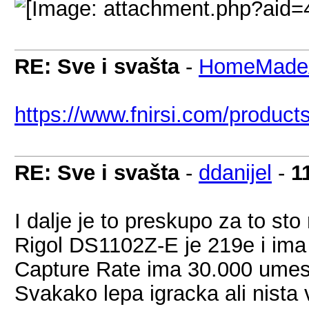
RE: Sve i svašta
-
HomeMadeA
https://www.fnirsi.com/product
RE: Sve i svašta
-
ddanijel
-
1
I dalje je to preskupo za to st
Rigol DS1102Z-E je 219e i ima
Capture Rate ima 30.000 umes
Svakako lepa igracka ali nista 