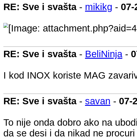
RE: Sve i svašta
-
mikikg
-
07-
RE: Sve i svašta
-
BeliNinja
-
0
I kod INOX koriste MAG zavariva
RE: Sve i svašta
-
savan
-
07-
To nije onda dobro ako na ubod
da se desi i da nikad ne procur