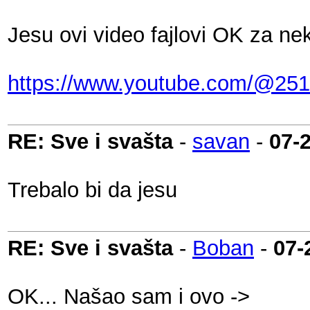
Jesu ovi video fajlovi OK za ne
https://www.youtube.com/@251
RE: Sve i svašta
-
savan
-
07-
Trebalo bi da jesu
RE: Sve i svašta
-
Boban
-
07-
OK... Našao sam i ovo ->