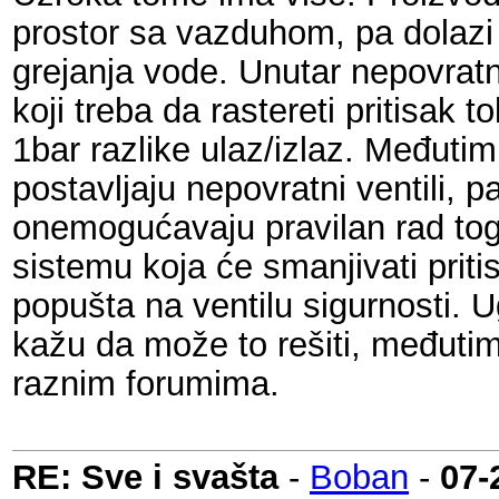
prostor sa vazduhom, pa dolazi
grejanja vode. Unutar nepovratnog
koji treba da rastereti pritisak
1bar razlike ulaz/izlaz. Međuti
postavljaju nepovratni ventili, p
onemogućavaju pravilan rad tog
sistemu koja će smanjivati pritis
popušta na ventilu sigurnosti. U
kažu da može to rešiti, međutim
raznim forumima.
RE: Sve i svašta
-
Boban
-
07-