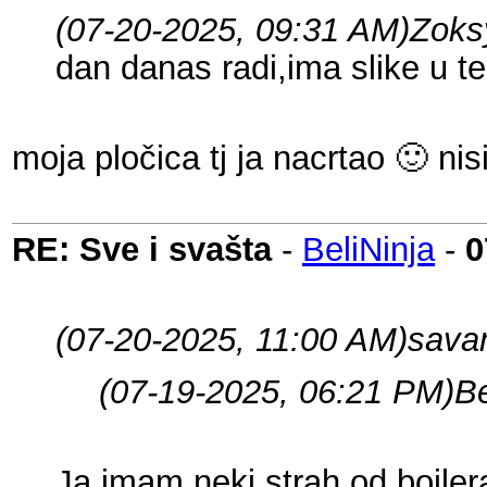
(07-20-2025, 09:31 AM)
Zoks
dan danas radi,ima slike u 
moja pločica tj ja nacrtao 🙂 nis
RE: Sve i svašta
-
BeliNinja
-
0
(07-20-2025, 11:00 AM)
sava
(07-19-2025, 06:21 PM)
Be
Ja imam neki strah od bojlera,