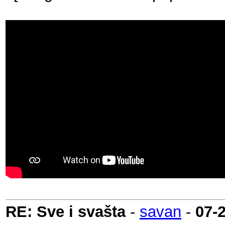
RE: Sve i svašta
-
savan
-
07-