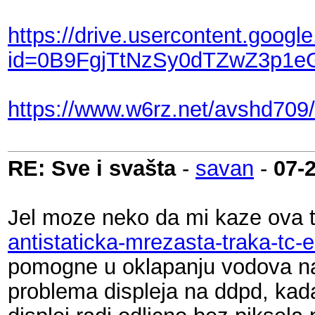
https://drive.usercontent.goog
id=0B9FgjTtNzSy0dTZwZ3p1e
https://www.w6rz.net/avshd709/
RE: Sve i svašta
-
savan
-
07-
Jel moze neko da mi kaze ova 
antistaticka-mrezasta-traka-tc
pomogne u oklapanju vodova na
problema displeja na ddpd, kada