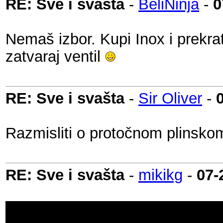
RE: Sve i svašta
-
BeliNinja
-
0
Nemaš izbor. Kupi Inox i prekrat
zatvaraj ventil
RE: Sve i svašta
-
Sir Oliver
-
Razmisliti o protočnom plinskom
RE: Sve i svašta
-
mikikg
-
07-