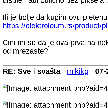
displej radi odlicno bez piksel
Ili je bolje da kupim ovu pleten
https://elektroleum.rs/product/
Cini mi se da je ova prva na nek
od mrezaste?
RE: Sve i svašta
-
mikikg
-
07-