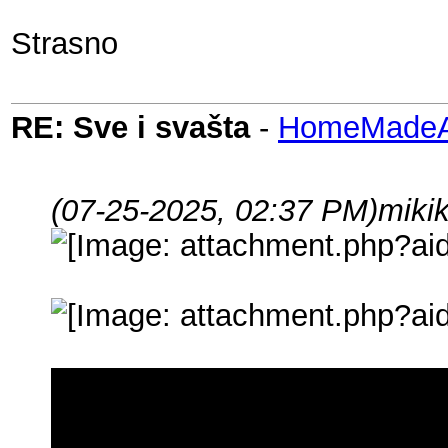
Strasno
RE: Sve i svašta
-
HomeMadeAu
(07-25-2025, 02:37 PM)
miki