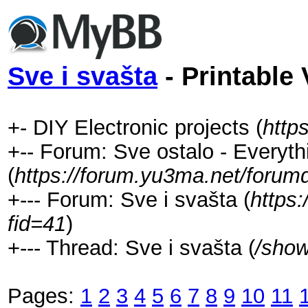
Sve i svašta
- Printable 
+- DIY Electronic projects (
http
+-- Forum: Sve ostalo - Everyth
(
https://forum.yu3ma.net/forum
+--- Forum: Sve i svašta (
https
fid=41
)
+--- Thread: Sve i svašta (
/show
Pages:
1
2
3
4
5
6
7
8
9
10
11