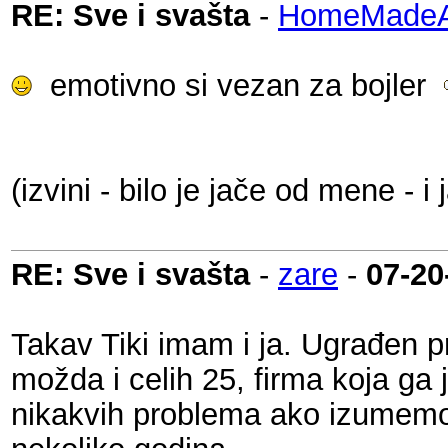
RE: Sve i svašta
-
HomeMadeAu
emotivno si vezan za bojler
(izvini - bilo je jače od mene - i 
RE: Sve i svašta
-
zare
-
07-20
Takav Tiki imam i ja. Ugrađen 
možda i celih 25, firma koja ga 
nikakvih problema ako izumemo 