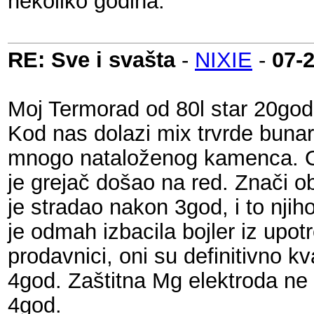
nekoliko godina.
RE: Sve i svašta
-
NIXIE
-
07-
Moj Termorad od 80l star 20god i
Kod nas dolazi mix trvrde bun
mnogo nataloženog kamenca. 
je grejač došao na red. Znači o
je stradao nakon 3god, i to njih
je odmah izbacila bojler iz upo
prodavnici, oni su definitivno kv
4god. Zaštitna Mg elektroda ne 
4god.