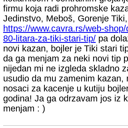
firmu koja radi prohromske ka
Jedinstvo, Meboš, Gorenje Tiki
https://www.cavra.rs/web-shop/d
80-litara-za-tiki-stari-tip/
pa dola
novi kazan, bojler je Tiki stari 
da ga menjam za neki novi tip p
nijedan mi ne izgleda skladno z
usudio da mu zamenim kazan, ma
nosaci za kacenje u kutiju bojle
godina! Ja ga odrzavam jos iz k
menjam : )