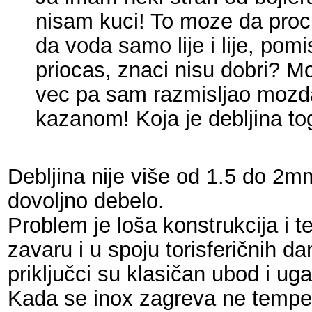
nisam kuci! To moze da procu
da voda samo lije i lije, pom
priocas, znaci nisu dobri? Moj
vec pa sam razmisljao mozda
kazanom! Koja je debljina to
Debljina nije više od 1.5 do 2mm
dovoljno debelo.
Problem je loša konstrukcija i 
zavaru i u spoju torisferičnih da
priključci su klasičan ubod i ug
Kada se inox zagreva ne tempera