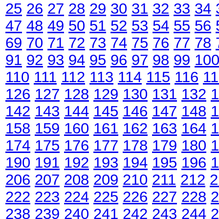
25
26
27
28
29
30
31
32
33
34
47
48
49
50
51
52
53
54
55
56
69
70
71
72
73
74
75
76
77
78
91
92
93
94
95
96
97
98
99
10
110
111
112
113
114
115
116
11
126
127
128
129
130
131
132
1
142
143
144
145
146
147
148
1
158
159
160
161
162
163
164
1
174
175
176
177
178
179
180
1
190
191
192
193
194
195
196
1
206
207
208
209
210
211
212
2
222
223
224
225
226
227
228
2
238
239
240
241
242
243
244
2