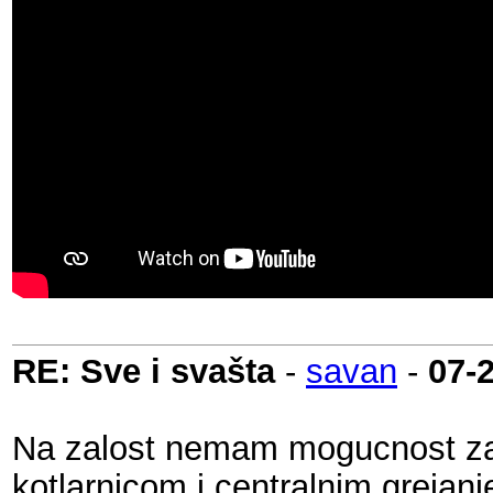
RE: Sve i svašta
-
savan
-
07-
Na zalost nemam mogucnost za pl
kotlarnicom i centralnim greja