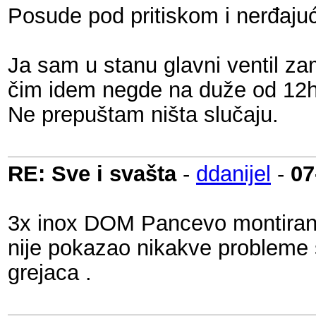
Posude pod pritiskom i nerđajući
Ja sam u stanu glavni ventil za
čim idem negde na duže od 12h
Ne prepuštam ništa slučaju.
RE: Sve i svašta
-
ddanijel
-
07
3x inox DOM Pancevo montirani 
nije pokazao nikakve probleme
grejaca .