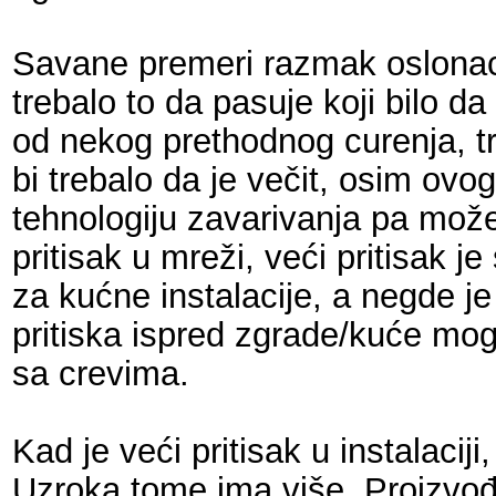
Savane premeri razmak oslonac
trebalo to da pasuje koji bilo d
od nekog prethodnog curenja, t
bi trebalo da je večit, osim ovo
tehnologiju zavarivanja pa može 
pritisak u mreži, veći pritisak j
za kućne instalacije, a negde je
pritiska ispred zgrade/kuće mogu
sa crevima.
Kad je veći pritisak u instalaciji
Uzroka tome ima više. Proizvođ