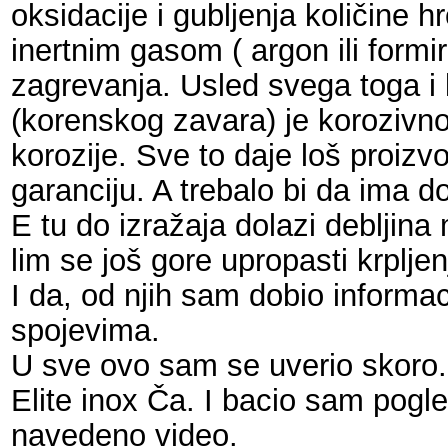
oksidacije i gubljenja količine h
inertnim gasom ( argon ili formir
zagrevanja. Usled svega toga i
(korenskog zavara) je korozivno 
korozije. Sve to daje loš proizv
garanciju. A trebalo bi da ima d
E tu do izražaja dolazi debljina
lim se još gore upropasti krpl
I da, od njih sam dobio informa
spojevima.
U sve ovo sam se uverio skoro
Elite inox Ča. I bacio sam pog
navedeno video.