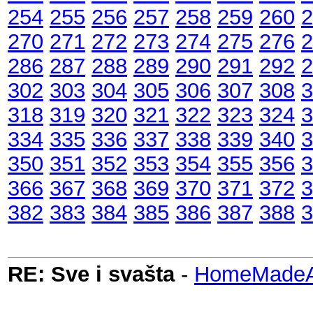
254
255
256
257
258
259
260
2
270
271
272
273
274
275
276
2
286
287
288
289
290
291
292
2
302
303
304
305
306
307
308
3
318
319
320
321
322
323
324
3
334
335
336
337
338
339
340
3
350
351
352
353
354
355
356
3
366
367
368
369
370
371
372
3
382
383
384
385
386
387
388
3
RE: Sve i svašta
-
HomeMadeAu