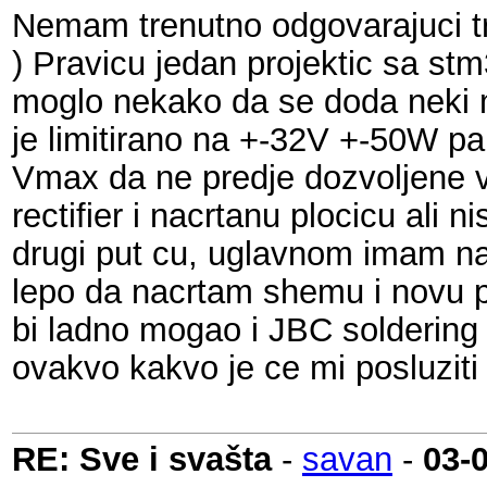
Nemam trenutno odgovarajuci tr
) Pravicu jedan projektic sa st
moglo nekako da se doda neki 
je limitirano na +-32V +-50W p
Vmax da ne predje dozvoljene vre
rectifier i nacrtanu plocicu ali
drugi put cu, uglavnom imam na
lepo da nacrtam shemu i novu pl
bi ladno mogao i JBC soldering 
ovakvo kakvo je ce mi posluziti
RE: Sve i svašta
-
savan
-
03-