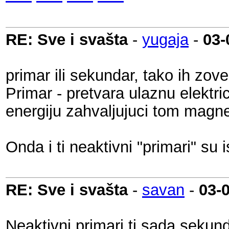
RE: Sve i svašta
-
yugaja
-
03-
primar ili sekundar, tako ih zov
Primar - pretvara ulaznu elektri
energiju zahvaljujuci tom magne
Onda i ti neaktivni "primari" su
RE: Sve i svašta
-
savan
-
03-
Neaktivni primari tj sada sekund