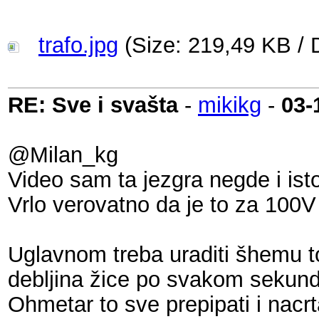
trafo.jpg
(Size: 219,49 KB / 
RE: Sve i svašta
-
mikikg
-
03-
@Milan_kg
Video sam ta jezgra negde i ist
Vrlo verovatno da je to za 100V
Uglavnom treba uraditi šhemu to
debljina žice po svakom sekund
Ohmetar to sve prepipati i nacr