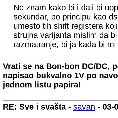
Ne znam kako bi i dali bi uo
sekundar, po principu kao ds
umesto tih shift registera ko
strujna varijanta mislim da b
razmatranje, bi ja kada bi m
Vrati se na Bon-bon DC/DC, 
napisao bukvalno 1V po navoj
jednom listu papira!
RE: Sve i svašta
-
savan
-
03-