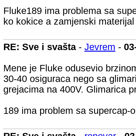
Fluke189 ima problema sa super
ko kokice a zamjenski materijal 
RE: Sve i svašta
-
Jevrem
-
03
Mene je Fluke odusevio brzinom
30-40 osiguraca nego sa glimari
grejacima na 400V. Glimarica pri
189 ima problem sa supercap-om