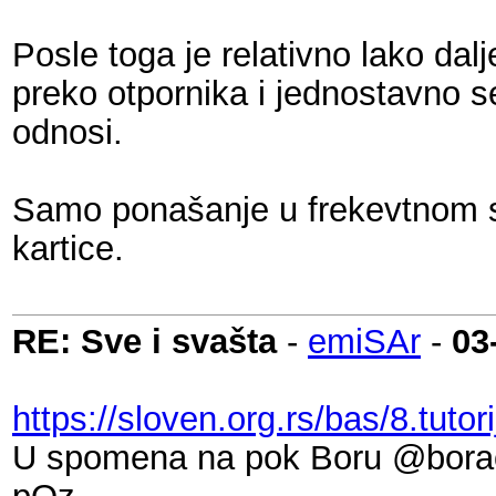
Posle toga je relativno lako dal
preko otpornika i jednostavno s
odnosi.
Samo ponašanje u frekevtnom s
kartice.
RE: Sve i svašta
-
emiSAr
-
03
https://sloven.org.rs/bas/8.tu
U spomena na pok Boru @borao