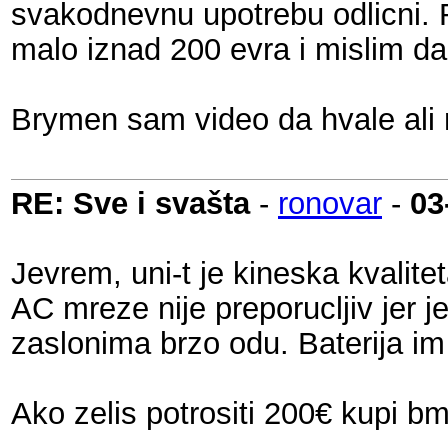
svakodnevnu upotrebu odlicni.
malo iznad 200 evra i mislim da 
Brymen sam video da hvale ali 
RE: Sve i svašta
-
ronovar
-
03
Jevrem, uni-t je kineska kvali
AC mreze nije preporucljiv jer j
zaslonima brzo odu. Baterija im 
Ako zelis potrositi 200€ kupi bm7