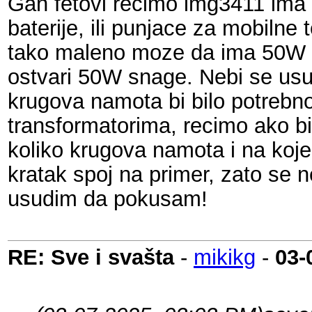
Gan fetovi recimo lmg3411 ima s
baterije, ili punjace za mobiln
tako maleno moze da ima 50W sn
ostvari 50W snage. Nebi se usu
krugova namota bi bilo potrebn
transformatorima, recimo ako bi
koliko krugova namota i na koje
kratak spoj na primer, zato se 
usudim da pokusam!
RE: Sve i svašta
-
mikikg
-
03-