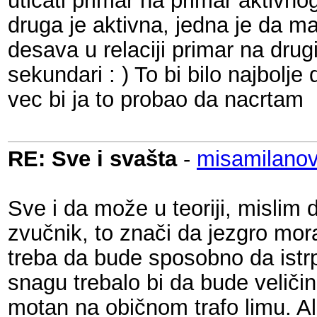
uticati primar na primar aktivn
druga je aktivna, jedna je da ma
desava u relaciji primar na drugi
sekundari : ) To bi bilo najbolje
vec bi ja to probao da nacrtam
RE: Sve i svašta
-
misamilanov
Sve i da može u teoriji, mislim 
zvučnik, to znači da jezgro mo
treba da bude sposobno da istrp
snagu trebalo bi da bude veliči
motan na običnom trafo limu. A