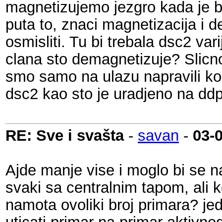
magnetizujemo jezgro kada je bit
puta to, znaci magnetizacija i d
osmisliti. Tu bi trebala dsc2 va
clana sto demagnetizuje? Slicno
smo samo na ulazu napravili kom
dsc2 kao sto je uradjeno na ddp
RE: Sve i svašta
-
savan
-
03-
Ajde manje vise i moglo bi se na
svaki sa centralnim tapom, ali 
namota ovoliki broj primara? je