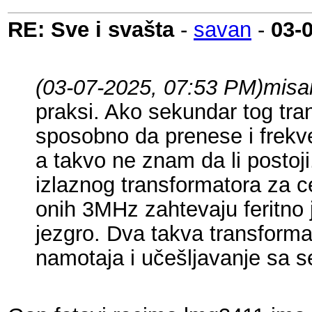
RE: Sve i svašta
-
savan
-
03-
(03-07-2025, 07:53 PM)
misa
praksi. Ako sekundar tog tra
sposobno da prenese i frekv
a takvo ne znam da li postoji
izlaznog transformatora za c
onih 3MHz zahtevaju feritno 
jezgro. Dva takva transforma
namotaja i učešljavanje sa s