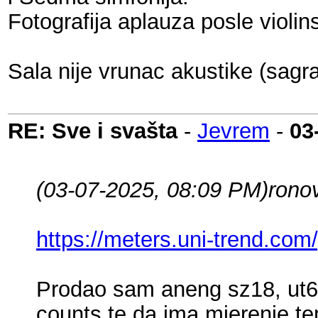
Fotografija aplauza posle violi
Sala nije vrunac akustike (sagra
RE: Sve i svašta
-
Jevrem
-
03
(03-07-2025, 08:09 PM)
rono
https://meters.uni-trend.com/
Prodao sam aneng sz18, ut61
counts te da ima mjerenje t