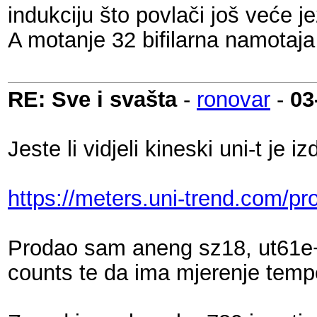
indukciju što povlači još veće 
A motanje 32 bifilarna namotaja
RE: Sve i svašta
-
ronovar
-
03
Jeste li vidjeli kineski uni-t je
https://meters.uni-trend.com/pro
Prodao sam aneng sz18, ut61e+
counts te da ima mjerenje temp