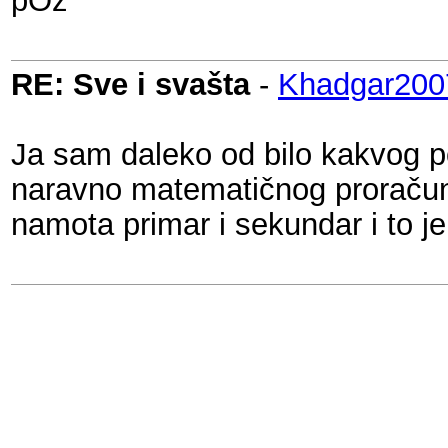
pOz
RE: Sve i svašta
-
Khadgar200
Ja sam daleko od bilo kakvog po
naravno matematičnog proračuna 
namota primar i sekundar i to je