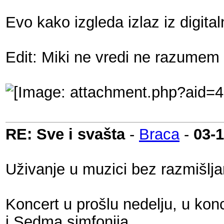
Evo kako izgleda izlaz iz digital
Edit: Miki ne vredi ne razumem
RE: Sve i svašta
-
Braca
-
03-
Uživanje u muzici bez razmišlja
Koncert u prošlu nedelju, u kon
i Sedma simfonija.