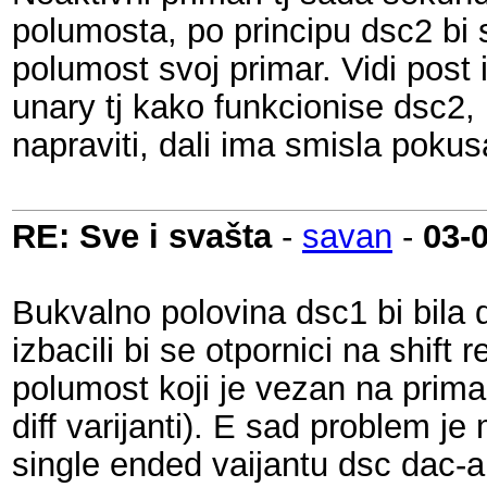
polumosta, po principu dsc2 bi s
polumost svoj primar. Vidi post
unary tj kako funkcionise dsc2,
napraviti, dali ima smisla pokus
RE: Sve i svašta
-
savan
-
03-
Bukvalno polovina dsc1 bi bila d
izbacili bi se otpornici na shift
polumost koji je vezan na prima
diff varijanti). E sad problem je
single ended vaijantu dsc dac-a 