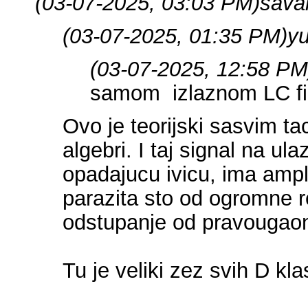
(03-07-2025, 03:03 PM)
sava
(03-07-2025, 01:35 PM)
yu
(03-07-2025, 12:58 PM
samom izlaznom LC filt
Ovo je teorijski sasvim ta
algebri. I taj signal na ul
opadajucu ivicu, ima ampl
parazita sto od ogromne 
odstupanje od pravougaoni
Tu je veliki zez svih D kla