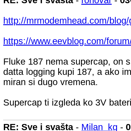
RE: Sve i svašta
-
ronovar
-
03
http://mrmodemhead.com/blog/ga
https://www.eevblog.com/forum/t
Fluke 187 nema supercap, on sl
datta logging kupi 187, a ako i
miran si dugo vremena.
Supercap ti izgleda ko 3V bateri
RE: Sve i svašta
-
Milan_kg
-
0