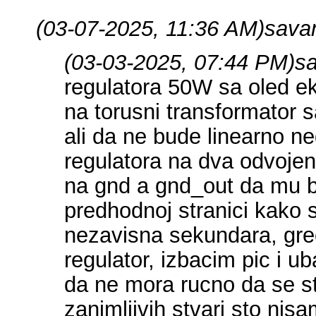
(03-07-2025, 11:36 AM)
sava
(03-03-2025, 07:44 PM)
s
regulatora 50W sa oled e
na torusni transformator 
ali da ne bude linearno n
regulatora na dva odvojen
na gnd a gnd_out da mu b
predhodnoj stranici kako 
nezavisna sekundara, grec
regulator, izbacim pic i 
da ne mora rucno da se st
zanimljivih stvari sto ni