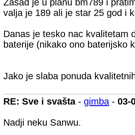
Zasad je u planu bm789 i pratim u
valja je 189 ali je star 25 god i k
Danas je tesko nac kvalitetam d
baterije (nikako ono baterijsko 
Jako je slaba ponuda kvalitetn
RE: Sve i svašta
-
gimba
-
03-
Nadji neku Sanwu.