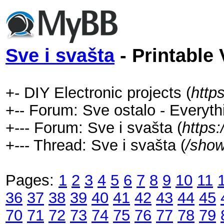
Sve i svašta
- Printable 
+- DIY Electronic projects (
http
+-- Forum: Sve ostalo - Everyth
+--- Forum: Sve i svašta (
https
+--- Thread: Sve i svašta (
/show
Pages:
1
2
3
4
5
6
7
8
9
10
11
36
37
38
39
40
41
42
43
44
45
70
71
72
73
74
75
76
77
78
79