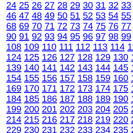
24
25
26
27
28
29
30
31
32
33
46
47
48
49
50
51
52
53
54
55
68
69
70
71
72
73
74
75
76
77
90
91
92
93
94
95
96
97
98
99
108
109
110
111
112
113
114
1
124
125
126
127
128
129
130
139
140
141
142
143
144
145
154
155
156
157
158
159
160
169
170
171
172
173
174
175
184
185
186
187
188
189
190
199
200
201
202
203
204
205
214
215
216
217
218
219
220
229
230
231
232
233
234
235