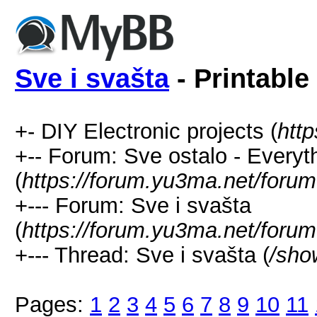
Sve i svašta
- Printable
+- DIY Electronic projects (
htt
+-- Forum: Sve ostalo - Everyt
(
https://forum.yu3ma.net/forum
+--- Forum: Sve i svašta
(
https://forum.yu3ma.net/forum
+--- Thread: Sve i svašta (
/sho
Pages:
1
2
3
4
5
6
7
8
9
10
11