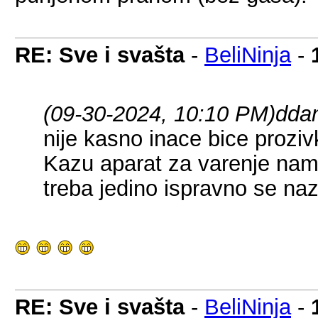
RE: Sve i svašta
-
BeliNinja
-
(09-30-2024, 10:10 PM)
ddan
nije kasno inace bice prozi
Kazu aparat za varenje na
treba jedino ispravno se na
RE: Sve i svašta
-
BeliNinja
-