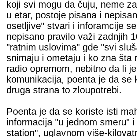
koji svi mogu da čuju, neme zašt
u etar, postoje pisana i nepisa
osetljive" stvari i inforamcije 
nepisano pravilo važi zadnjih 1
"ratnim uslovima" gde "svi sluš
snimaju i ometaju i ko zna šta
radio opremom, nebitno da li je a
komunikacija, poenta je da se ko
druga strana to zloupotrebi.
Poenta je da se koriste isti m
informacija "u jednom smeru" 
station", uglavnom više-kilovat