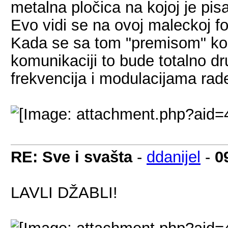
metalna pločica na kojoj je pis
Evo vidi se na ovoj maleckoj fo
Kada se sa tom "premisom" koris
komunikaciji to bude totalno d
frekvencija i modulacijama rad
RE: Sve i svašta
-
ddanijel
-
0
LAVLI DŽABLI!