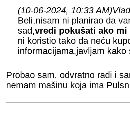
(10-06-2024, 10:33 AM)
Vla
Beli,nisam ni planirao da va
sad,
vredi pokušati ako mi 
ni koristio tako da neću kup
informacijama,javljam kako 
Probao sam, odvratno radi i sa
nemam mašinu koja ima Pulsni