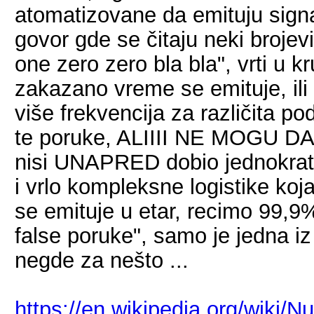
atomatizovane da emituju signa
govor gde se čitaju neki brojev
one zero zero bla bla", vrti u k
zakazano vreme se emituje, ili s
više frekvencija za različita po
te poruke, ALIIII NE MOGU D
nisi UNAPRED dobio jednokrat
i vrlo kompleksne logistike koja 
se emituje u etar, recimo 99,9
false poruke", samo je jedna i
negde za nešto ...
https://en.wikipedia.org/wiki/