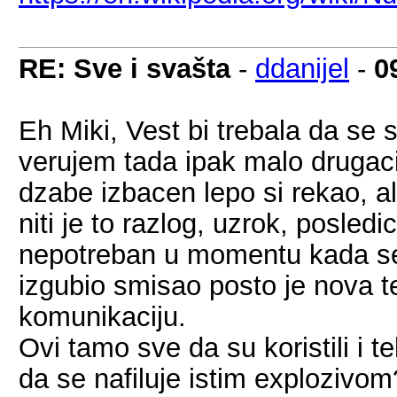
RE: Sve i svašta
-
ddanijel
-
0
Eh Miki, Vest bi trebala da se 
verujem tada ipak malo drugaci
dzabe izbacen lepo si rekao, al
niti je to razlog, uzrok, posled
nepotreban u momentu kada se 
izgubio smisao posto je nova 
komunikaciju.
Ovi tamo sve da su koristili i t
da se nafiluje istim explozivo