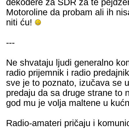
dekodere za SDR za te pejdzer
Motoroline da probam ali ih ni
niti ću!
---
Ne shvataju ljudi generalno ko
radio prijemnik i radio predajni
sve je to poznato, izučava se 
predaju da sa druge strane to 
god mu je volja maltene u kuć
Radio-amateri pričaju i komunic