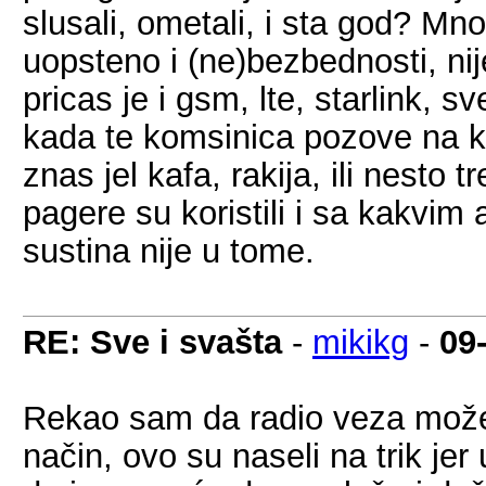
slusali, ometali, i sta god? Mno
uopsteno i (ne)bezbednosti, nij
pricas je i gsm, lte, starlink, s
kada te komsinica pozove na kaf
znas jel kafa, rakija, ili nesto 
pagere su koristili i sa kakvim 
sustina nije u tome.
RE: Sve i svašta
-
mikikg
-
09
Rekao sam da radio veza može d
način, ovo su naseli na trik jer