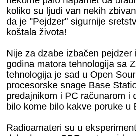
nekome palo napamet da uradi i
koliko su ljudi van nekih zbivan
da je "Pejdzer" sigurnije sretstv
koštala života!
Nije za dzabe izbačen pejdzer 
godina matora tehnologija sa 
tehnologija je sad u Open Sour
procesorske snage Base Stati
predajnikom i PC računarom i d
bilo kome bilo kakve poruke u
Radioamateri su u eksperimenta