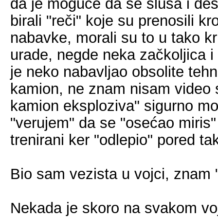
da je moguće da se sluša i deši
birali "reči" koje su prenosili kr
nabavke, morali su to u tako kri
urade, negde neka začkoljica i k
je neko nabavljao obsolite tehn
kamion, ne znam nisam video s
kamion eksploziva" sigurno mo
"verujem" da se "osećao miris" 
trenirani ker "odlepio" pored t
Bio sam vezista u vojci, znam "
Nekada je skoro na svakom vojn