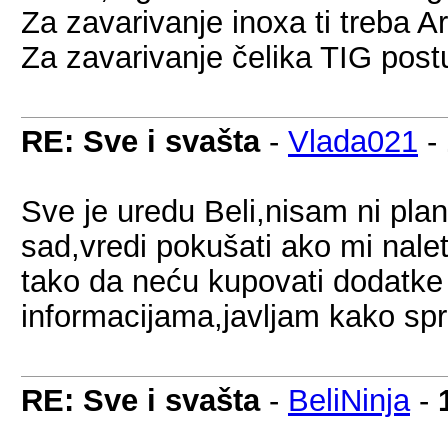
Za zavarivanje inoxa ti treba
Za zavarivanje čelika TIG pos
RE: Sve i svašta
-
Vlada021
-
Sve je uredu Beli,nisam ni pla
sad,vredi pokušati ako mi nalet
tako da neću kupovati dodatke 
informacijama,javljam kako spr
RE: Sve i svašta
-
BeliNinja
-