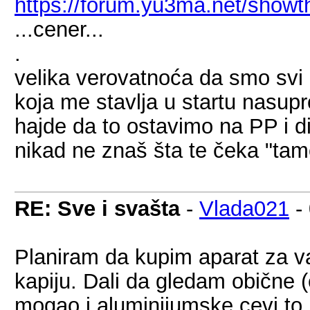
https://forum.yu3ma.net/showt
...cener...
.
velika verovatnoća da smo svi 
koja me stavlja u startu nasupr
hajde da to ostavimo na PP i dis
nikad ne znaš šta te čeka "tamo
RE: Sve i svašta
-
Vlada021
-
Planiram da kupim aparat za var
kapiju. Dali da gledam obične (
mogao i aluminijumske cevi to 