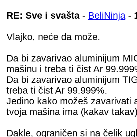
RE: Sve i svašta
-
BeliNinja
-
Vlajko, neće da može.
Da bi zavarivao aluminijum M
mašinu i treba ti čist Ar 99.99
Da bi zavarivao aluminijum TI
treba ti čist Ar 99.999%.
Jedino kako možeš zavarivati a
tvoja mašina ima (kakav takav)
Dakle, ograničen si na čelik ugl