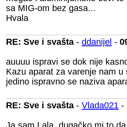
sa MIG-om bez gasa...
Hvala
RE: Sve i svašta
-
ddanijel
-
0
auuuu ispravi se dok nije kasn
Kazu aparat za varenje nam 
jedino ispravno se naziva apar
RE: Sve i svašta
-
Vlada021
-
Ja sam Lala, dugačko mi to da