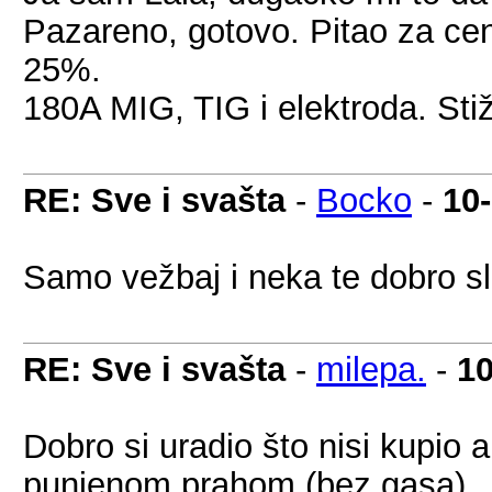
Pazareno, gotovo. Pitao za cen
25%.
180A MIG, TIG i elektroda. Sti
RE: Sve i svašta
-
Bocko
-
10
Samo vežbaj i neka te dobro s
RE: Sve i svašta
-
milepa.
-
10
Dobro si uradio što nisi kupio 
punjenom prahom (bez gasa).