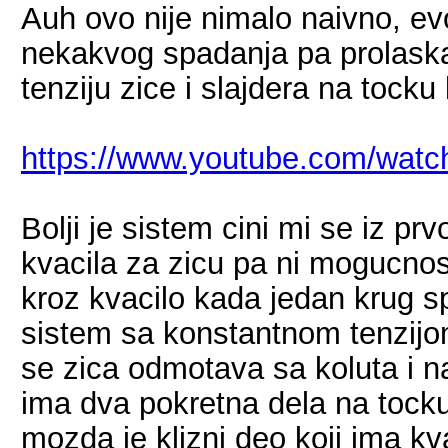
Auh ovo nije nimalo naivno, ev
nekakvog spadanja pa prolaska 
tenziju zice i slajdera na tocku
https://www.youtube.com/wa
Bolji je sistem cini mi se iz p
kvacila za zicu pa ni mogucnos
kroz kvacilo kada jedan krug 
sistem sa konstantnom tenzijom
se zica odmotava sa koluta i na
ima dva pokretna dela na tock
mozda je klizni deo koji ima kv