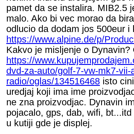
pamet da se instalira. MIB2.5 
malo. Ako bi vec morao da bira
odlucio da dodam jos 500eur i 
https://www.alpine.de/p/Produ
Kakvo je misljenje o Dynavin?
https://www.kupujemprodajem.c
dvd-za-auto/golf-7-vw-mk7-vii-
radio/oglas/134516468
isto cin
uredjaj koji ima ime proizvodj
ne zna proizvodjac. Dynavin i
pojacalo, gps, dab, wifi, bt...i
u kutiji gde je displej.