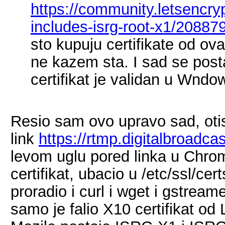
https://community.letsencrypt
includes-isrg-root-x1/20887
sto kupuju certifikate od ov
ne kazem sta. I sad se posta
certifikat je validan u Wndo
Resio sam ovo upravo sad, ot
link
https://rtmp.digitalbroadcas
levom uglu pored linka u Ch
certifikat, ubacio u /etc/ssl/ce
proradio i curl i wget i gstre
samo je falio X10 certifikat od 