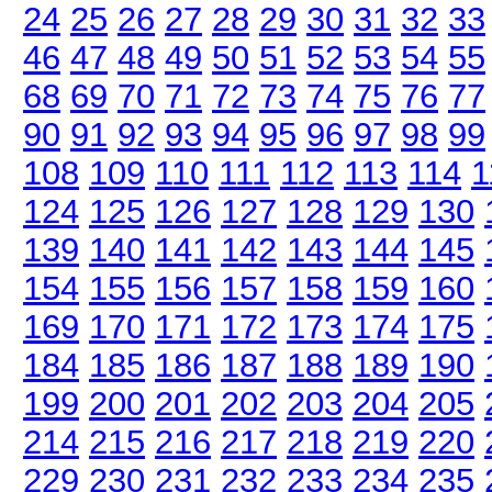
24
25
26
27
28
29
30
31
32
33
46
47
48
49
50
51
52
53
54
55
68
69
70
71
72
73
74
75
76
77
90
91
92
93
94
95
96
97
98
99
108
109
110
111
112
113
114
1
124
125
126
127
128
129
130
139
140
141
142
143
144
145
154
155
156
157
158
159
160
169
170
171
172
173
174
175
184
185
186
187
188
189
190
199
200
201
202
203
204
205
214
215
216
217
218
219
220
229
230
231
232
233
234
235