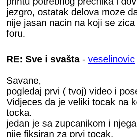
printu potrebnog precnika i do
jezgro, ostatak delova moze da
nije jasan nacin na koji se zi
foru.
RE: Sve i svašta
-
veselinovic
Savane,
pogledaj prvi ( tvoj) video i po
Vidjeces da je veliki tocak na 
tocka.
jedan je sa zupcanikom i njega 
nije fiksiran za prvi tocak.