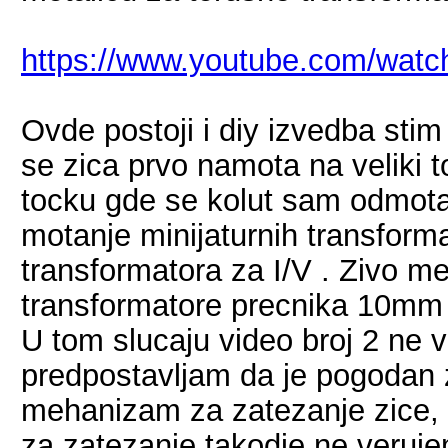
https://www.youtube.com/wat
Ovde postoji i diy izvedba stim 
se zica prvo namota na veliki
tocku gde se kolut sam odmota p
motanje minijaturnih transform
transformatora za I/V . Zivo m
transformatore precnika 10mm 
U tom slucaju video broj 2 ne 
predpostavljam da je pogodan z
mehanizam za zatezanje zice,
za zatezanje takodje ne veruj