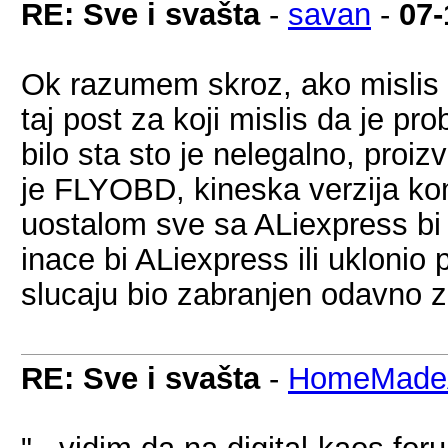
RE: Sve i svašta
-
savan
-
07-
Ok razumem skroz, ako mislis d
taj post za koji mislis da je p
bilo sta sto je nelegalno, proi
je FLYOBD, kineska verzija kom
uostalom sve sa ALiexpress bi 
inace bi ALiexpress ili uklonio p
slucaju bio zabranjen odavno 
RE: Sve i svašta
-
HomeMadeA