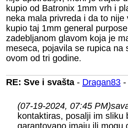
kupio od Batronix 1mm vrh i pla
neka mala privreda i da to nije
kupio taj 1mm general purpose 
zadebljanom glavom koja je mal
meseca, pojavila se rupica na 
ovom od tri godine.
RE: Sve i svašta
-
Dragan83
(07-19-2024, 07:45 PM)
sav
kontaktiras, posalji im sliku b
garantovano imaju ili mogu 