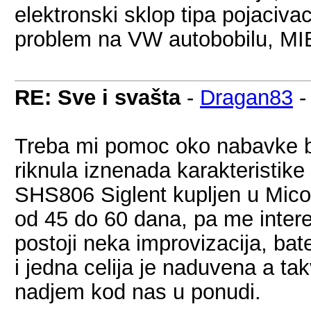
elektronski sklop tipa pojaciv
problem na VW autobobilu, MIB1
RE: Sve i svašta
-
Dragan83
Treba mi pomoc oko nabavke bat
riknula iznenada karakteristik
SHS806 Siglent kupljen u Micom
od 45 do 60 dana, pa me interes
postoji neka improvizacija, bate
i jedna celija je naduvena a 
nadjem kod nas u ponudi.