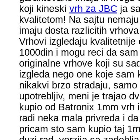
koji kineski
vrh za JBC
ja s
kvalitetom! Na sajtu nemaju 
imaju dosta razlicitih vrhov
Vrhovi izgledaju kvalitetnije 
1000din i mogu reci da sam
originalne vrhove koji su sa
izgleda nego one koje sam k
nikakvi brzo stradaju, samo s
upotrebljiv, meni je trajao 
kupio od Batronix 1mm vrh i 
radi neka mala privreda i da 
pricam sto sam kupio taj 1
duzi rad, verzija sa zadebl