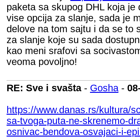
paketa sa skupog DHL koja je 
vise opcija za slanje, sada je 
delove na tom sajtu i da se to s
za slanje koje su sada dostup
kao meni srafovi sa socivasto
veoma povoljno!
RE: Sve i svašta
-
Gosha
-
08
https://www.danas.rs/kultura/s
sa-tvoga-puta-ne-skrenemo-drag
osnivac-bendova-osvajaci-i-epi