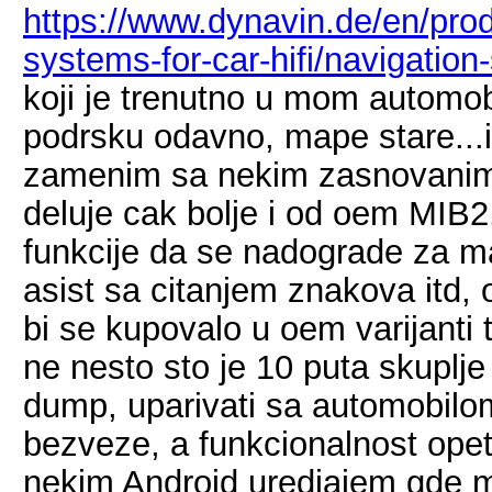
https://www.dynavin.de/en/prod
systems-for-car-hifi/navigation
koji je trenutno u mom automob
podrsku odavno, mape stare...it
zamenim sa nekim zasnovanim 
deluje cak bolje i od oem MIB2
funkcije da se nadograde za ma
asist sa citanjem znakova itd,
bi se kupovalo u oem varijanti 
ne nesto sto je 10 puta skuplje 
dump, uparivati sa automobilom,
bezveze, a funkcionalnost opet
nekim Android uredjajem gde 