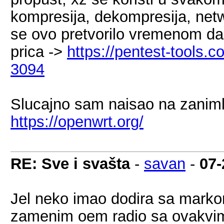
kompresija, dekompresija, netwo
se ovo pretvorilo vremenom da 
prica ->
https://pentest-tools.
3094
Slucajno sam naisao na zanimlj
https://openwrt.org/
RE: Sve i svašta
-
savan
-
07-
Jel neko imao dodira sa mark
zamenim oem radio sa ovakvim