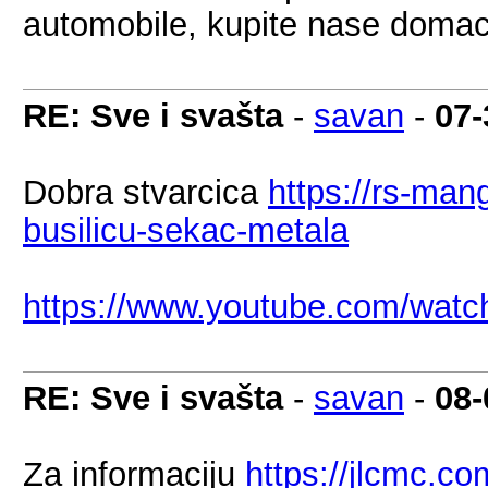
automobile, kupite nase domace
RE: Sve i svašta
-
savan
-
07-
Dobra stvarcica
https://rs-ma
busilicu-sekac-metala
https://www.youtube.com/wat
RE: Sve i svašta
-
savan
-
08-
Za informaciju
https://jlcmc.co