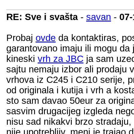
RE: Sve i svašta
-
savan
-
07-
Probaj
ovde
da kontaktiras, posa
garantovano imaju ili mogu da j
kineski
vrh za JBC
ja sam uzeo
sajtu nemaju izbor ali prodaju v
vrhova iz C245 i C210 serije, p
od originala i kutija i vrh a ko
sto sam davao 50eur za original
sasvim drugacijeg izgleda nego
nisu sad nikakvi brzo stradaju,
nije upotrebljiv, meni je trajao