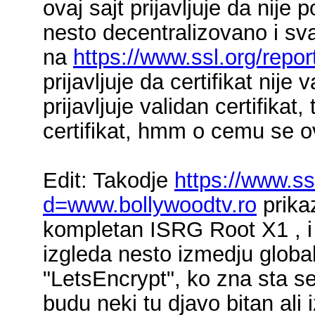
ovaj sajt prijavljuje da nije
nesto decentralizovano i sv
na
https://www.ssl.org/repo
prijavljuje da certifikat nij
prijavljuje validan certifikat
certifikat, hmm o cemu se o
Edit: Takodje
https://www.ss
d=www.bollywoodtv.ro
prikaz
kompletan ISRG Root X1 , i 
izgleda nesto izmedju global
"LetsEncrypt", ko zna sta se t
budu neki tu djavo bitan ali