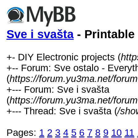
Sve i svašta
- Printable
+- DIY Electronic projects (
htt
+-- Forum: Sve ostalo - Everyt
(
https://forum.yu3ma.net/forum
+--- Forum: Sve i svašta
(
https://forum.yu3ma.net/forum
+--- Thread: Sve i svašta (
/sho
Pages:
1
2
3
4
5
6
7
8
9
10
11