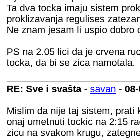
Ta dva tocka imaju sistem pro
proklizavanja regulises zatezan
Ne znam jesam li uspio dobro ob
PS na 2.05 lici da je crvena ru
tocka, da bi se zica namotala.
RE: Sve i svašta
-
savan
-
08-
Mislim da nije taj sistem, prat
onaj umetnuti tockic na 2:15 r
zicu na svakom krugu, zategne 