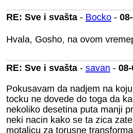
RE: Sve i svašta
-
Bocko
-
08
Hvala, Gosho, na ovom vremepl
RE: Sve i svašta
-
savan
-
08-
Pokusavam da nadjem na koju 
tocku ne dovede do toga da ka
nekoliko desetina puta manji pr
neki nacin kako se ta zica zat
motalicu za torusne transforma