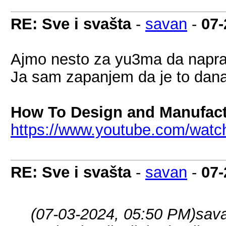
RE: Sve i svašta
-
savan
-
07-
Ajmo nesto za yu3ma da naprav
Ja sam zapanjem da je to dan
How To Design and Manufac
https://www.youtube.com/wa
RE: Sve i svašta
-
savan
-
07-
(07-03-2024, 05:50 PM)
sav