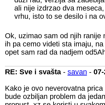
ali nije izdrzao dva meseca
vrhu, isto to se desilo i na 
Ok, uzimao sam od njih ranije 
ih pa cemo videti sta imaju, 
opet sam rad da nadjem od5Ah
RE: Sve i svašta
-
savan
-
07-
Kako je ovo neverovatna prica
bude ozbiljan problem da jedan
propust, xz se koristi u svak