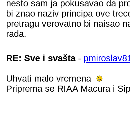
nesto sam ja pokusavao da pro
bi znao naziv principa ove tre
pretragu verovatno bi naisao n
rada.
RE: Sve i svašta
-
pmiroslav8
Uhvati malo vremena
Priprema se RIAA Macura i Sip