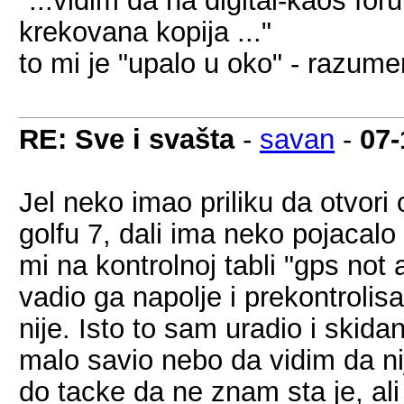
"...vidim da na digital-kaos fo
krekovana kopija ..."
to mi je "upalo u oko" - razumem
RE: Sve i svašta
-
savan
-
07-
Jel neko imao priliku da otvori
golfu 7, dali ima neko pojacal
mi na kontrolnoj tabli "gps not 
vadio ga napolje i prekontrolis
nije. Isto to sam uradio i skid
malo savio nebo da vidim da n
do tacke da ne znam sta je, ali