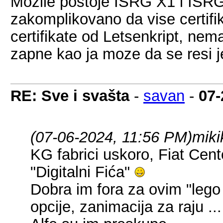
Mozile postoje ISRG X1 i ISRG
zakomplikovano da vise certifi
certifikate od Letsenkript, nem
zapne kao ja moze da se resi j
RE: Sve i svašta
-
savan
-
07-
(07-06-2024, 11:56 PM)
miki
KG fabrici uskoro, Fiat Cent
"Digitalni Fića"
Dobra im fora za ovim "leg
opcije, zanimacija za raju ...