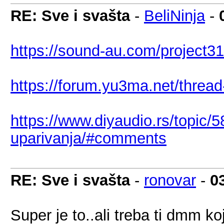
RE: Sve i svašta
-
BeliNinja
-
https://sound-au.com/project3
https://forum.yu3ma.net/thread
https://www.diyaudio.rs/topic/5
uparivanja/#comments
RE: Sve i svašta
-
ronovar
-
0
Super je to..ali treba ti dmm ko