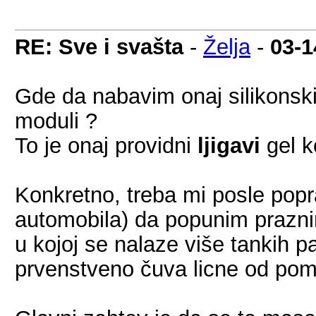
RE: Sve i svašta
-
Želja
-
03-1
Gde da nabavim onaj silikonski 
moduli ?
To je onaj providni
ljigavi
gel ko
Konkretno, treba mi posle pop
automobila) da popunim prazn
u kojoj se nalaze više tankih par
prvenstveno čuva licne od pome