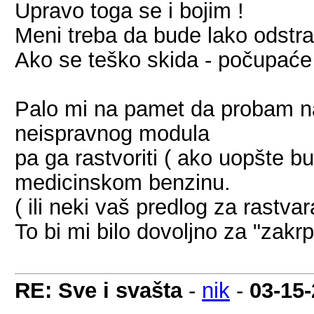
Upravo toga se i bojim !
Meni treba da bude lako odstran
Ako se teško skida - počupaće 
Palo mi na pamet da probam na
neispravnog modula
pa ga rastvoriti ( ako uopšte bu
medicinskom benzinu.
( ili neki vaš predlog za rastvara
To bi mi bilo dovoljno za "zakrp
RE: Sve i svašta
-
nik
-
03-15