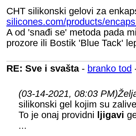
CHT silikonski gelovi za enkap
silicones.com/products/encapsu
A od 'snađi se' metoda pada mi
prozore ili Bostik 'Blue Tack' lep
RE: Sve i svašta
-
branko tod
(03-14-2021, 08:03 PM)
Želj
silikonski gel kojim su zaliv
To je onaj providni
ljigavi
ge
...