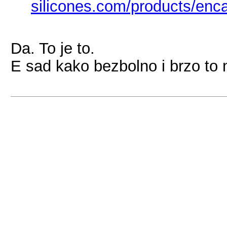
silicones.com/products/enca
Da. To je to.
E sad kako bezbolno i brzo to na