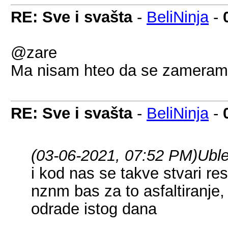
RE: Sve i svašta
-
BeliNinja
-
@zare
Ma nisam hteo da se zamera
RE: Sve i svašta
-
BeliNinja
-
(03-06-2021, 07:52 PM)
Uble
i kod nas se takve stvari re
nznm bas za to asfaltiranje,
odrade istog dana