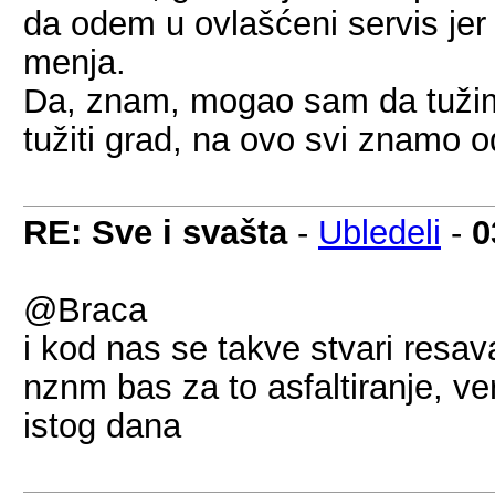
da odem u ovlašćeni servis jer
menja.
Da, znam, mogao sam da tužim 
tužiti grad, na ovo svi znamo o
RE: Sve i svašta
-
Ubledeli
-
0
@Braca
i kod nas se takve stvari resav
nznm bas za to asfaltiranje, ve
istog dana