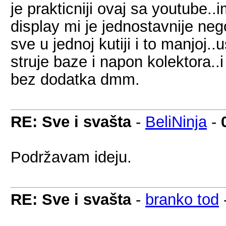
je prakticniji ovaj sa youtube..
display mi je jednostavnije ne
sve u jednoj kutiji i to manjoj.
struje baze i napon kolektora..
bez dodatka dmm.
RE: Sve i svašta
-
BeliNinja
-
Podržavam ideju.
RE: Sve i svašta
-
branko tod