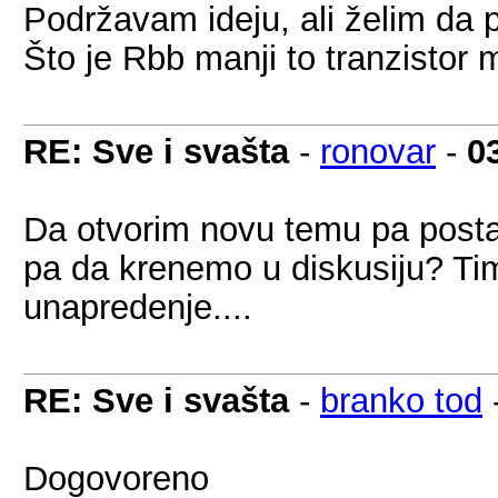
Podržavam ideju, ali želim da 
Što je Rbb manji to tranzistor m
RE: Sve i svašta
-
ronovar
-
0
Da otvorim novu temu pa post
pa da krenemo u diskusiju? Ti
unapredenje....
RE: Sve i svašta
-
branko tod
Dogovoreno