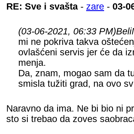
RE: Sve i svašta
-
zare
-
03-0
(03-06-2021, 06:33 PM)
Beli
mi ne pokriva takva oštećen
ovlašćeni servis jer će da 
menja.
Da, znam, mogao sam da tuž
smisla tužiti grad, na ovo s
Naravno da ima. Ne bi bio ni prv
sto si trebao da zoves saobraca