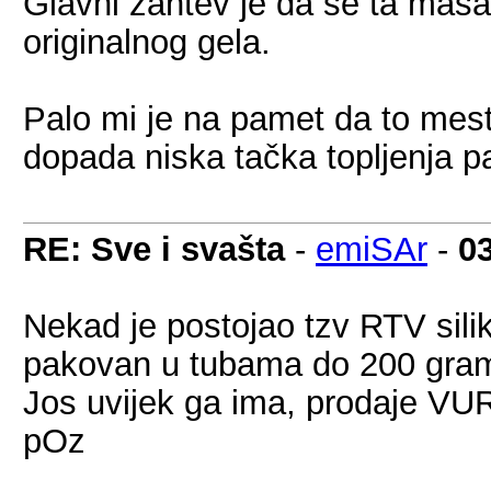
Glavni zahtev je da se ta masa
originalnog gela.
Palo mi je na pamet da to mest
dopada niska tačka topljenja pa
RE: Sve i svašta
-
emiSAr
-
0
Nekad je postojao tzv RTV silik
pakovan u tubama do 200 grama
Jos uvijek ga ima, prodaje VU
pOz