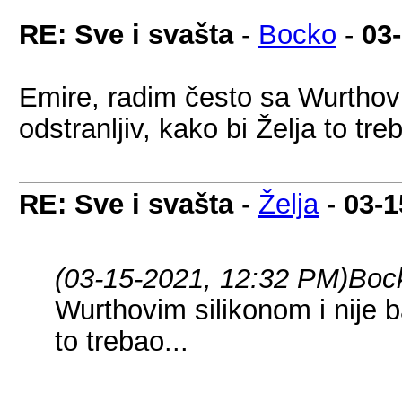
RE: Sve i svašta
-
Bocko
-
03
Emire, radim često sa Wurthovi
odstranljiv, kako bi Želja to treb
RE: Sve i svašta
-
Želja
-
03-1
(03-15-2021, 12:32 PM)
Boc
Wurthovim silikonom i nije ba
to trebao...