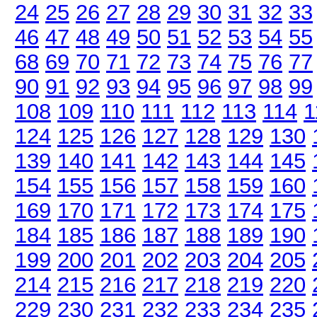
24
25
26
27
28
29
30
31
32
33
46
47
48
49
50
51
52
53
54
55
68
69
70
71
72
73
74
75
76
77
90
91
92
93
94
95
96
97
98
99
108
109
110
111
112
113
114
1
124
125
126
127
128
129
130
139
140
141
142
143
144
145
154
155
156
157
158
159
160
169
170
171
172
173
174
175
184
185
186
187
188
189
190
199
200
201
202
203
204
205
214
215
216
217
218
219
220
229
230
231
232
233
234
235