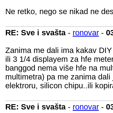
Ne retko, nego se nikad ne desi
RE: Sve i svašta
-
ronovar
-
0
Zanima me dali ima kakav DIY 
ili 3 1/4 displayem za hfe mete
banggod nema više hfe na mult
multimetra) pa me zanima dali j
elektroru, silicon chipu..ili kopi
RE: Sve i svašta
-
ronovar
-
0