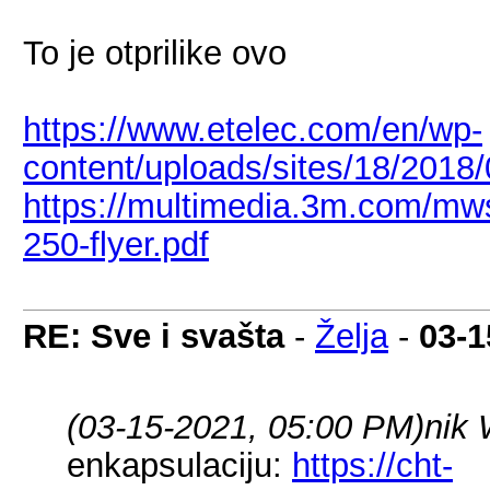
To je otprilike ovo
https://www.etelec.com/en/wp-
content/uploads/sites/18/201
https://multimedia.3m.com/m
250-flyer.pdf
RE: Sve i svašta
-
Želja
-
03-1
(03-15-2021, 05:00 PM)
nik 
enkapsulaciju:
https://cht-