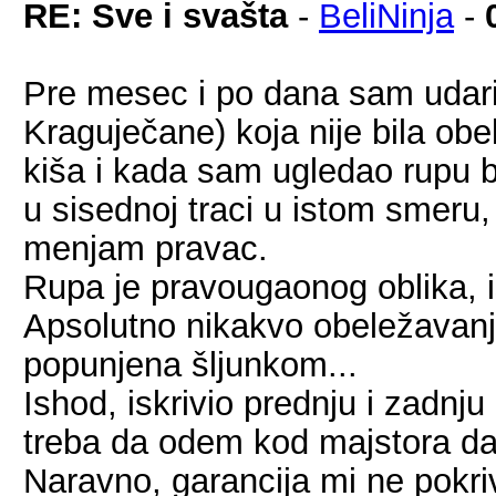
RE: Sve i svašta
-
BeliNinja
-
Pre mesec i po dana sam udari
Kraguječane) koja nije bila obe
kiša i kada sam ugledao rupu bi
u sisednoj traci u istom smeru
menjam pravac.
Rupa je pravougaonog oblika, i
Apsolutno nikakvo obeležavanje
popunjena šljunkom...
Ishod, iskrivio prednju i zadnju
treba da odem kod majstora da
Naravno, garancija mi ne pokri