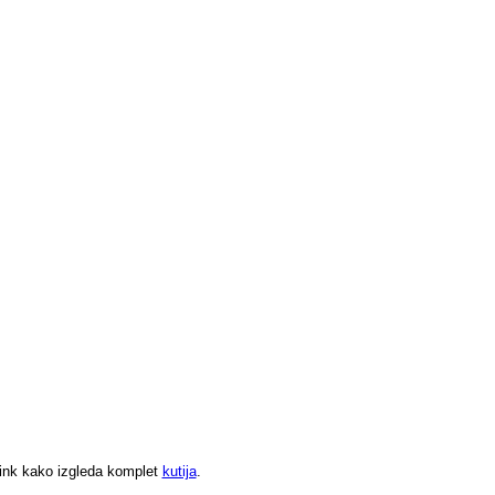
 link kako izgleda komplet
kutija
.