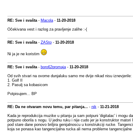
RE: Sve i svašta
-
Macola
-
11-20-2018
Očekivana vest i razlog za pravljenje zalihe :-(
RE: Sve i svašta
-
ZASto
-
11-20-2018
Ni ja je ne koristim
RE: Sve i svašta
-
boro62promaja
-
11-20-2018
Od svih stvari na ovome dunjaluku samo me dvije nikad nisu iznevjerile:
1. Golf II
2. Pasulj sa kobasicom
Potpisujem... BP
RE: Da ne otvaram novu temu, par pitanja...
-
nik
-
11-21-2018
Kada je reprodukcija muzike u pitanju ja sam potpuni 'digitalac' i mogu 
potpuno oborila s nogu. U jednu ruku i nije cudo jer je konstruktor matori l
pod stare dane ponovo briljira genijalnoscu u konstrukciji rucke. Tangencija
koja se ponasa kao tangencijalna rucka ali nema probleme tangencijalne 