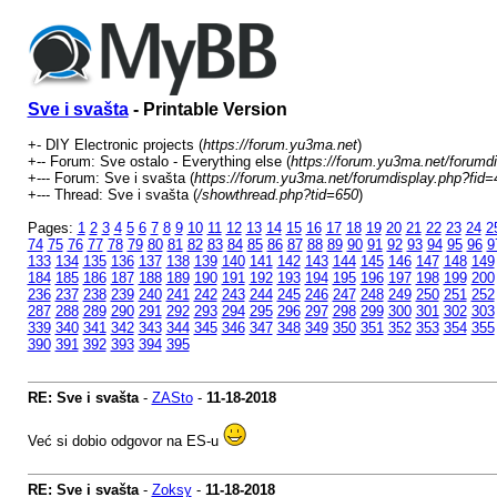
Sve i svašta
- Printable Version
+- DIY Electronic projects (
https://forum.yu3ma.net
)
+-- Forum: Sve ostalo - Everything else (
https://forum.yu3ma.net/forumd
+--- Forum: Sve i svašta (
https://forum.yu3ma.net/forumdisplay.php?fid=
+--- Thread: Sve i svašta (
/showthread.php?tid=650
)
Pages:
1
2
3
4
5
6
7
8
9
10
11
12
13
14
15
16
17
18
19
20
21
22
23
24
2
74
75
76
77
78
79
80
81
82
83
84
85
86
87
88
89
90
91
92
93
94
95
96
9
133
134
135
136
137
138
139
140
141
142
143
144
145
146
147
148
149
184
185
186
187
188
189
190
191
192
193
194
195
196
197
198
199
200
236
237
238
239
240
241
242
243
244
245
246
247
248
249
250
251
252
287
288
289
290
291
292
293
294
295
296
297
298
299
300
301
302
303
339
340
341
342
343
344
345
346
347
348
349
350
351
352
353
354
355
390
391
392
393
394
395
RE: Sve i svašta
-
ZASto
-
11-18-2018
Već si dobio odgovor na ES-u
RE: Sve i svašta
-
Zoksy
-
11-18-2018