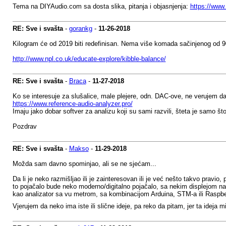
Tema na DIYAudio.com sa dosta slika, pitanja i objasnjenja:
https://www
RE: Sve i svašta
-
gorankg
-
11-26-2018
Kilogram će od 2019 biti redefinisan. Nema više komada sačinjenog od 90
http://www.npl.co.uk/educate-explore/kibble-balance/
RE: Sve i svašta
-
Braca
-
11-27-2018
Ko se interesuje za slušalice, male plejere, odn. DAC-ove, ne verujem da 
https://www.reference-audio-analyzer.pro/
Imaju jako dobar softver za analizu koji su sami razvili, šteta je samo št
Pozdrav
RE: Sve i svašta
-
Makso
-
11-29-2018
Možda sam davno spominjao, ali se ne sjećam...
Da li je neko razmišljao ili je zainteresovan ili je već nešto takvo prav
to pojačalo bude neko moderno/digitalno pojačalo, sa nekim displejom na
kao analizator sa vu metrom, sa kombinacijom Arduina, STM-a ili Raspb
Vjerujem da neko ima iste ili slične ideje, pa reko da pitam, jer ta ideja mi