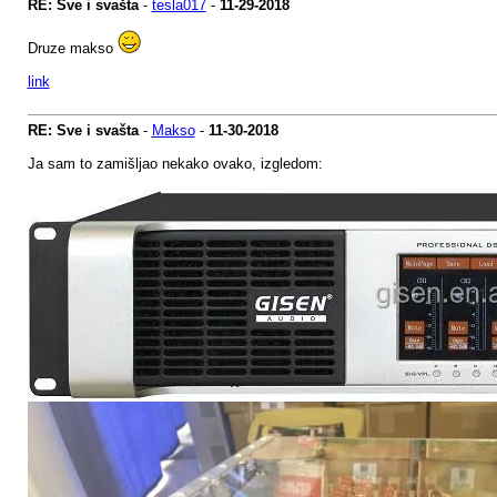
RE: Sve i svašta
-
tesla017
-
11-29-2018
Druze makso
link
RE: Sve i svašta
-
Makso
-
11-30-2018
Ja sam to zamišljao nekako ovako, izgledom: