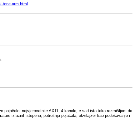
l-tone-arm.html
i:
vo pojačalo, najvjerovatnije AX11, 4 kanala, e sad isto tako razmišljam da
ture izlaznih stepena, potrošnja pojačala, ekvilajzer kao podešavanje i