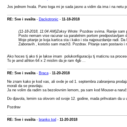
Jos jednom hvala. Puno toga mi je sada jasno a vidim da ima i na netu
RE: Sve i svašta
-
Dackotronic
-
11-18-2018
(11-18-2018, 11:04 AM)
Zoksy Wrote:
Pozdrav svima. Ranije sam pr
Posto nemam vise racunar sa paralelnim portom predpostavljam d
Moje pitanje je koja kartica sta i kako i sta najpouzdanije radi. Da
Zaboravih , koristio sam mach3. Pozdrav. Pitanje sam postavio i
Ako hoces tj ako ti je lakse imam polukonfiguraciju tj maticnu sa proceso
To je amd athlon 64 x 2 mislim da je ram 4gb ...
RE: Sve i svašta
-
Braca
-
11-20-2018
Ne znam kako je kod vas, ali ovde je od 1. septembra zabranjena prodaja
morali da se pravdaju.
Ja ne volim da radim sa bezolovnim lemom, pa sam kod Mouser-a naručio
Do djavola, lemim sa olovom od svoje 12. godine, mada prihvatam da u u
Pozdrav
RE: Sve i svašta
-
branko tod
-
11-20-2018