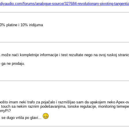
.diyaudio.com/forums/analogue-source/327684-revolutionary-pivoting-tangentia
% platine i 10% iridijuma
može naći kompletnije informacije i test rezultate nego na ovoj ruskoj stranic
o ga ne prodaju.
io, pošto imam neki trafo za pojačalo i razmišljao sam da upakojem neko Apex-o
 touch sa nekim raznim podešavanjima, tonske regulacije, monitoring temepera
erryPi?
 se dugo vrtila po glavi...