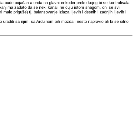
da bude pojačan a onda na glavni enkoder preko kojeg bi se kontrolisala
avanjima zadato da se neki kanali ne čuju istom snagom, oni se svi
malo priguše) tj. balansovanje izlaza lijevih i desnih i zadnjih lijevih i
 uraditi sa njim, sa Arduinom bih možda i nešto napravio ali bi se silno