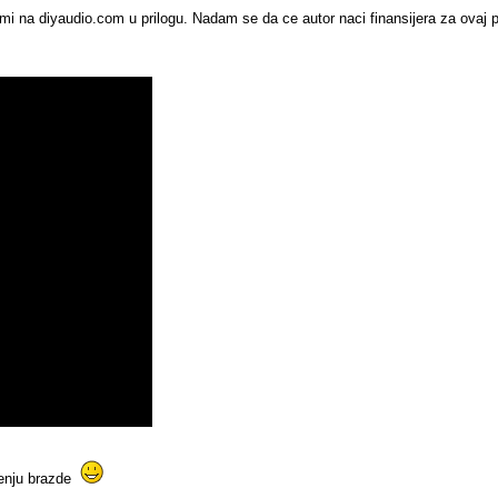
 temi na diyaudio.com u prilogu. Nadam se da ce autor naci finansijera za ovaj p
cenju brazde