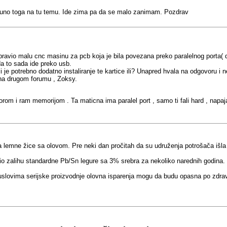
 puno toga na tu temu. Ide zima pa da se malo zanimam. Pozdrav
avio malu cnc masinu za pcb koja je bila povezana preko paralelnog porta( dra
a to sada ide preko usb.
 li je potrebno dodatno instaliranje te kartice ili? Unapred hvala na odgovoru 
 na drugom forumu , Zoksy.
rom i ram memorijom . Ta maticna ima paralel port , samo ti fali hard , napaja
 lemne žice sa olovom. Pre neki dan pročitah da su udruženja potrošača išla p
 zalihu standardne Pb/Sn legure sa 3% srebra za nekoliko narednih godina.
slovima serijske proizvodnje olovna isparenja mogu da budu opasna po zdrav