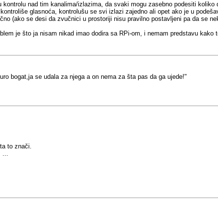
u kontrolu nad tim kanalima/izlazima, da svaki mogu zasebno podesiti koliko 
ontroliše glasnoća, kontrolušu se svi izlazi zajedno ali opet ako je u podeš
no (ako se desi da zvučnici u prostoriji nisu pravilno postavljeni pa da se neki 
roblem je što ja nisam nikad imao dodira sa RPi-om, i nemam predstavu kako to
uro bogat,ja se udala za njega a on nema za šta pas da ga ujede!"
ta to znači.
...