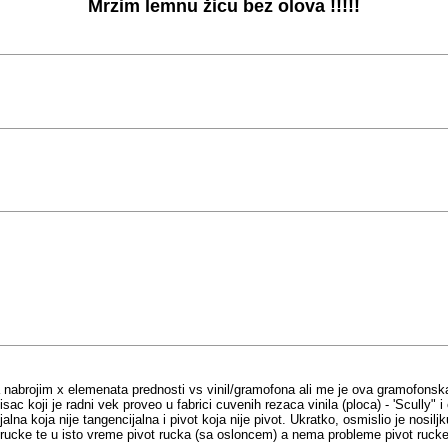
Mrzim lemnu žicu bez olova !!!!!
da nabrojim x elemenata prednosti vs vinil/gramofona ali me je ova gramofonsk
isac koji je radni vek proveo u fabrici cuvenih rezaca vinila (ploca) - 'Scully" 
lna koja nije tangencijalna i pivot koja nije pivot. Ukratko, osmislio je nosilj
rucke te u isto vreme pivot rucka (sa osloncem) a nema probleme pivot rucke