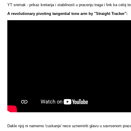
YT snimak - prikaz kretanja i stabilnosti u pracenju traga i link ka celoj
A revolutionary pivoting tangential tone arm by "Straight Tracker":
Dakle njoj ni namerno 'cuskanje' nece uznemiriti glavu u savrsenom pra