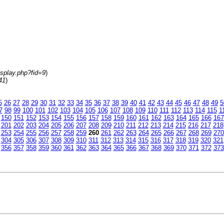
isplay.php?fid=9
)
41
)
5
26
27
28
29
30
31
32
33
34
35
36
37
38
39
40
41
42
43
44
45
46
47
48
49
5
7
98
99
100
101
102
103
104
105
106
107
108
109
110
111
112
113
114
115
1
150
151
152
153
154
155
156
157
158
159
160
161
162
163
164
165
166
167
201
202
203
204
205
206
207
208
209
210
211
212
213
214
215
216
217
218
253
254
255
256
257
258
259
260
261
262
263
264
265
266
267
268
269
270
304
305
306
307
308
309
310
311
312
313
314
315
316
317
318
319
320
321
356
357
358
359
360
361
362
363
364
365
366
367
368
369
370
371
372
373