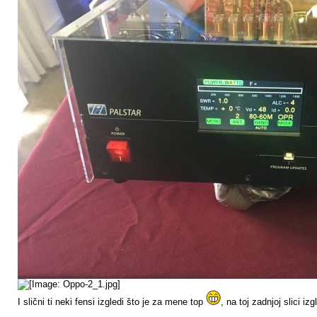
I slični ti neki fensi izgledi što je za mene top
, na toj zadnjoj slici i