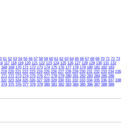
0
51
52
53
54
55
56
57
58
59
60
61
62
63
64
65
66
67
68
69
70
71
72
73
16
117
118
119
120
121
122
123
124
125
126
127
128
129
130
131
132
168
169
170
171
172
173
174
175
176
177
178
179
180
181
182
183
219
220
221
222
223
224
225
226
227
228
229
230
231
232
233
234
235
271
272
273
274
275
276
277
278
279
280
281
282
283
284
285
286
322
323
324
325
326
327
328
329
330
331
332
333
334
335
336
337
338
374
375
376
377
378
379
380
381
382
383
384
385
386
387
388
389