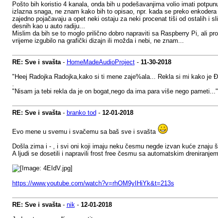
Pošto bih koristio 4 kanala, onda bih u podešavanjima volio imati potpun
izlazna snaga, ne znam kako bih to opisao, npr. kada se preko enkodera k
zajedno pojačavaju a opet neki ostaju za neki procenat tiši od ostalih i slič
desnih kao u auto radiju...
Mislim da bih se to moglo prilično dobro napraviti sa Raspberry Pi, ali p
vrijeme izgubilo na grafički dizajn ili možda i nebi, ne znam...
RE: Sve i svašta
-
HomeMadeAudioProject
-
11-30-2018
"Heej Radojka Radojka,kako si ti mene zaje%ala... Rekla si mi kako je Đ
.
"Nisam ja tebi rekla da je on bogat,nego da ima para više nego pameti..."
RE: Sve i svašta
-
branko tod
-
12-01-2018
Evo mene u svemu i svačemu sa baš sve i svašta
Došla zima i - , i svi oni koji imaju neku česmu negde izvan kuće znaju š
A ljudi se dosetili i napravili frost free česmu sa automatskim dreniranjem 
https://www.youtube.com/watch?v=rhOM9yIHiYk&t=213s
RE: Sve i svašta
-
nik
-
12-01-2018