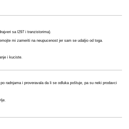
jveri sa l297 i tranzistorima).
i nemojte mi zameriti na neupucenost jer sam se udaljio od toga.
nje i kuciste.
o radnjama i proveravala da li se odluka poštuje, pa su neki prodavci
lje.