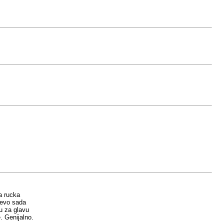
a rucka
i evo sada
ku za glavu
. Genijalno.