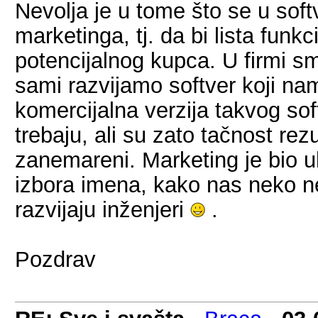
Nevolja je u tome što se u soft
marketinga, tj. da bi lista funkc
potencijalnog kupca. U firmi sm
sami razvijamo softver koji na
komercijalna verzija takvog so
trebaju, ali su zato tačnost rezu
zanemareni. Marketing je bio u
izbora imena, kako nas neko ne 
razvijaju inženjeri
.
Pozdrav