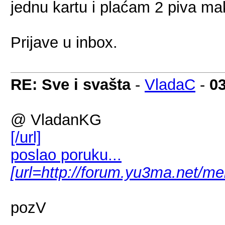
jednu kartu i plaćam 2 piva 
Prijave u inbox.
RE: Sve i svašta
-
VladaC
-
0
@ VladanKG
[/url]
poslao poruku...
[url=http://forum.yu3ma.net/m
pozV