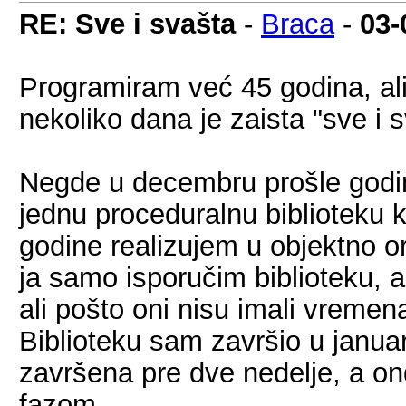
RE: Sve i svašta
-
Braca
-
03-
Programiram već 45 godina, al
nekoliko dana je zaista "sve i 
Negde u decembru prošle godine
jednu proceduralnu biblioteku 
godine realizujem u objektno or
ja samo isporučim biblioteku, a
ali pošto oni nisu imali vremen
Biblioteku sam završio u janua
završena pre dve nedelje, a 
fazom.