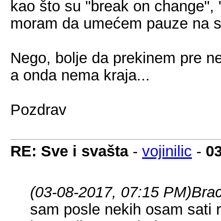
kao što su "break on change", 
moram da umećem pauze na sv
Nego, bolje da prekinem pre ne
a onda nema kraja...
Pozdrav
RE: Sve i svašta
-
vojinilic
-
0
(03-08-2017, 07:15 PM)
Bra
sam posle nekih osam sati 