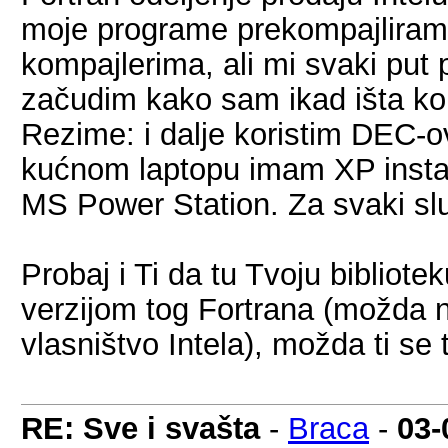
moje programe prekompajliram 
kompajlerima, ali mi svaki put p
začudim kako sam ikad išta ko
Rezime: i dalje koristim DEC-ovu
kućnom laptopu imam XP instal
MS Power Station. Za svaki slu
Probaj i Ti da tu Tvoju bibliot
verzijom tog Fortrana (možda n
vlasništvo Intela), možda ti se
RE: Sve i svašta
-
Braca
-
03-