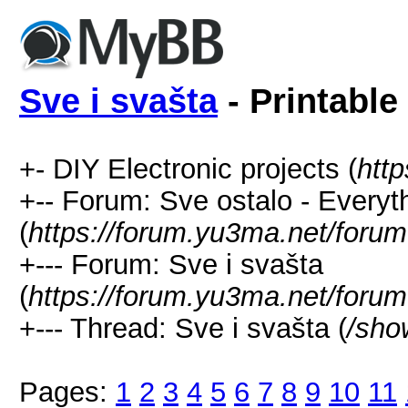
Sve i svašta
- Printable
+- DIY Electronic projects (
htt
+-- Forum: Sve ostalo - Everyt
(
https://forum.yu3ma.net/forum
+--- Forum: Sve i svašta
(
https://forum.yu3ma.net/forum
+--- Thread: Sve i svašta (
/sho
Pages:
1
2
3
4
5
6
7
8
9
10
11