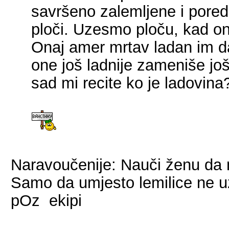
savršeno zalemljene i pored
ploči. Uzesmo ploču, kad o
Onaj amer mrtav ladan im d
one još ladnije zameniše još
sad mi recite ko je ladovin
Naravoučenije: Nauči ženu da 
Samo da umjesto lemilice ne u
pOz ekipi