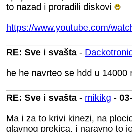
to nazad i proradili diskovi
https://www.youtube.com/wat
RE: Sve i svašta
-
Dackotroni
he he navrteo se hdd u 14000
RE: Sve i svašta
-
mikikg
-
03
Ma i za to krivi kinezi, na ploc
glavnog prekica, i naravno to 