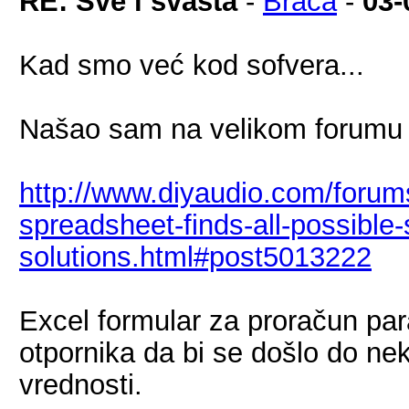
RE: Sve i svašta
-
Braca
-
03-
Kad smo već kod sofvera...
Našao sam na velikom forumu
http://www.diyaudio.com/forum
spreadsheet-finds-all-possible-s
solutions.html#post5013222
Excel formular za proračun para
otpornika da bi se došlo do ne
vrednosti.