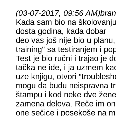
(03-07-2017, 09:56 AM)
bran
Kada sam bio na školovanj
dosta godina, kada dobar
deo vas još nije bio u planu
training" sa testiranjem i p
Test je bio ručni i trajao je
tačka ne ide, i ja uzmem ka
uze knjigu, otvori "troublesh
mogu da budu neispravna tri
štampu i kod neke dve žene
zamena delova. Reče im on 
one sečice i posekoše na mr