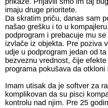
prikaže. Prijavili smo im taj bu
imaju druge prioritete.
Da skratim priču, danas sam p
našao grešku i to u kompajler
podprogram i prebacuje mu se v
izvlače iz objekta. Pre poziva 
udje u podprogram jedan od ta
bezveznu vrednost, čije efekte
programa pokušava da otkloni 
Imam utisak da je softver za ra
komplikovan da su pisci kompajle
kontrolu nad njim. Pre 25 godi