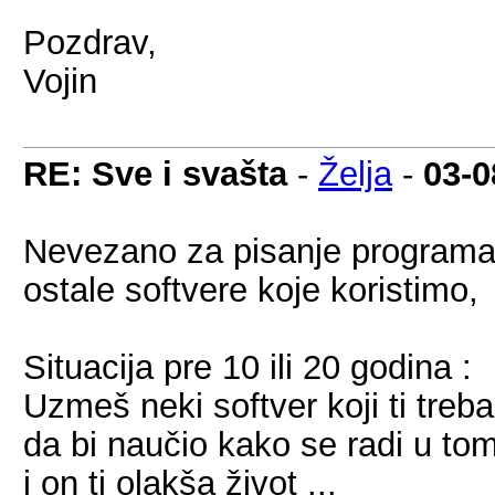
Pozdrav,
Vojin
RE: Sve i svašta
-
Želja
-
03-0
Nevezano za pisanje programa z
ostale softvere koje koristimo,
Situacija pre 10 ili 20 godina :
Uzmeš neki softver koji ti treb
da bi naučio kako se radi u to
i on ti olakša život ...