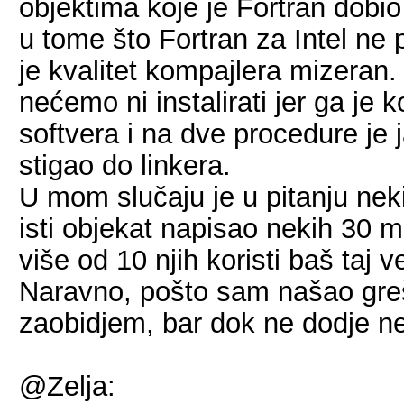
objektima koje je Fortran dobio
u tome što Fortran za Intel ne p
je kvalitet kompajlera mizeran. 
nećemo ni instalirati jer ga je k
softvera i na dve procedure je j
stigao do linkera.
U mom slučaju je u pitanju neki
isti objekat napisao nekih 30 m
više od 10 njih koristi baš taj v
Naravno, pošto sam našao greš
zaobidjem, bar dok ne dodje ne
@Zelja: