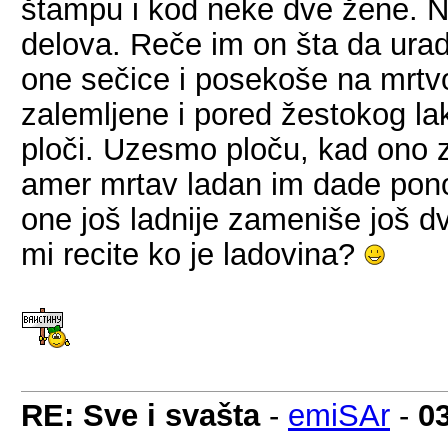
štampu i kod neke dve žene. 
delova. Reče im on šta da urad
one sečice i posekoše na mrtvo
zalemljene i pored žestokog la
ploči. Uzesmo ploču, kad ono
amer mrtav ladan im dade pon
one još ladnije zameniše još dv
mi recite ko je ladovina?
RE: Sve i svašta
-
emiSAr
-
0