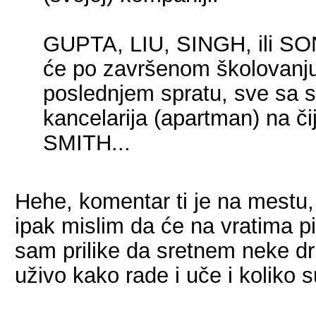
GUPTA, LIU, SINGH, ili S
će po završenom školovanju 
poslednjem spratu, sve sa s
kancelarija (apartman) na č
SMITH...
Hehe, komentar ti je na mestu,
ipak mislim da će na vratima pi
sam prilike da sretnem neke dr
uživo kako rade i uče i koliko 