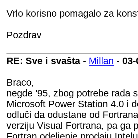
Vrlo korisno pomagalo za konstruk
Pozdrav
RE: Sve i svašta
-
Millan
-
03-
Braco,
negde '95, zbog potrebe rada
Microsoft Power Station 4.0 i
odluči da odustane od Fortrana,
verziju Visual Fortrana, pa ga 
Fortran odeljenje prodaju Inte