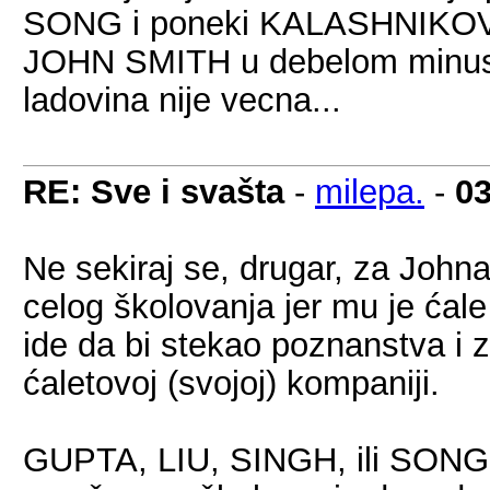
SONG i poneki KALASHNIKOV
JOHN SMITH u debelom minusu 
ladovina nije vecna...
RE: Sve i svašta
-
milepa.
-
03
Ne sekiraj se, drugar, za John
celog školovanja jer mu je ćale
ide da bi stekao poznanstva i 
ćaletovoj (svojoj) kompaniji.
GUPTA, LIU, SINGH, ili SON