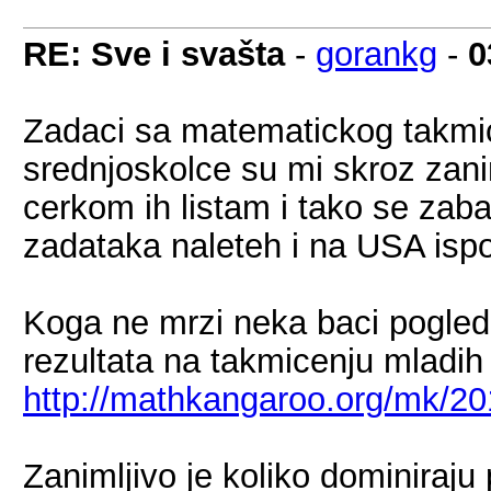
RE: Sve i svašta
-
gorankg
-
0
Zadaci sa matematickog takmic
srednjoskolce su mi skroz zani
cerkom ih listam i tako se zab
zadataka naleteh i na USA ispo
Koga ne mrzi neka baci pogled 
rezultata na takmicenju mladi
http://mathkangaroo.org/mk/20
Zanimljivo je koliko dominira