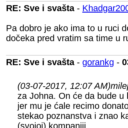
RE: Sve i svašta
-
Khadgar20
Pa dobro je ako ima to u ruci do
dočeka pred vratim sa time u r
RE: Sve i svašta
-
gorankg
-
0
(03-07-2017, 12:07 AM)
mile
za Johna. On će da bude u 
jer mu je ćale recimo donator
stekao poznanstva i znao ka
(svojoj) kompaniji.