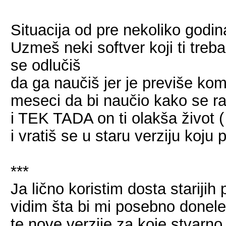
Situacija od pre nekoliko godi
Uzmeš neki softver koji ti treb
se odlučiš
da ga naučiš jer je previše kom
meseci da bi naučio kako se ra
i TEK TADA on ti olakša život
i vratiš se u staru verziju koju p
***
Ja lično koristim dosta stariji
vidim šta bi mi posebno donele
te nove verzije za koje stvarn