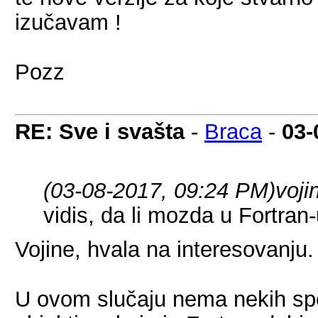
izučavam !
Pozz
RE: Sve i svašta
-
Braca
-
03-
(03-08-2017, 09:24 PM)
voji
vidis, da li mozda u Fortran-
Vojine, hvala na interesovanju.
U ovom slučaju nema nekih speci