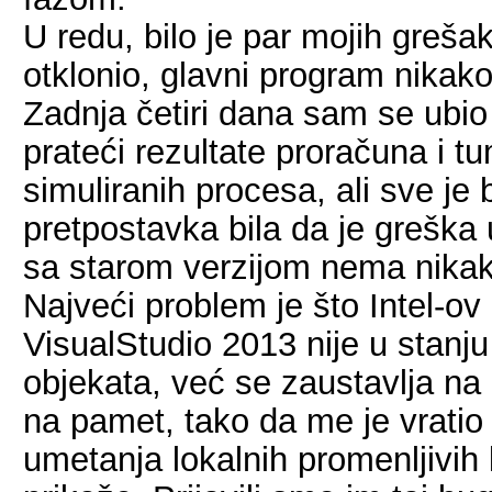
U redu, bilo je par mojih grešak
otklonio, glavni program nikako
Zadnja četiri dana sam se ubio 
prateći rezultate proračuna i t
simuliranih procesa, ali sve je 
pretpostavka bila da je greška u
sa starom verzijom nema nikak
Najveći problem je što Intel-o
VisualStudio 2013 nije u stanju
objekata, već se zaustavlja n
na pamet, tako da me je vratio
umetanja lokalnih promenljivih 