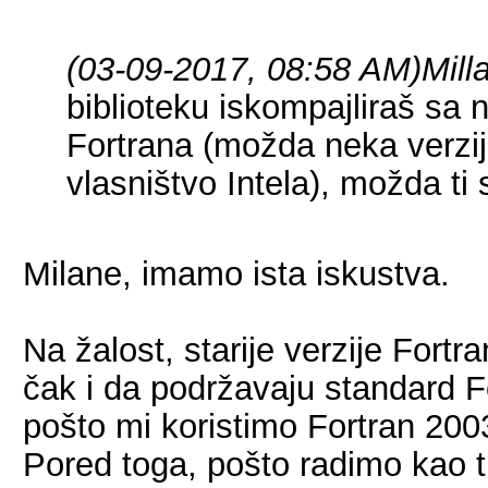
(03-09-2017, 08:58 AM)
Mill
biblioteku iskompajliraš sa 
Fortrana (možda neka verzij
vlasništvo Intela), možda ti
Milane, imamo ista iskustva.
Na žalost, starije verzije Fortr
čak i da podržavaju standard F
pošto mi koristimo Fortran 20
Pored toga, pošto radimo kao 