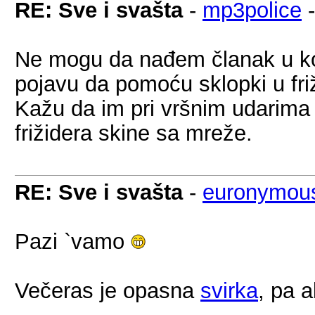
RE: Sve i svašta
-
mp3police
Ne mogu da nađem članak u kome
pojavu da pomoću sklopki u friži
Kažu da im pri vršnim udarima
frižidera skine sa mreže.
RE: Sve i svašta
-
euronymou
Pazi `vamo
Večeras je opasna
svirka
, pa 