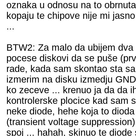
oznaka u odnosu na to obrnuta
kopaju te chipove nije mi jasno 
...
BTW2: Za malo da ubijem dva 
pocese diskovi da se puše (prvo
rade, kada sam skontao sta sam
izmerim na disku izmedju GND 
ko zeceve ... krenuo ja da da 
kontrolerske plocice kad sam sl
neke diode, hehe koja to diod
(transient voltage suppression)
spoj ... hahah, skinuo te diode