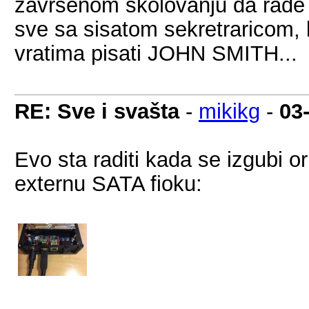
završenom školovanju da rade 
sve sa sisatom sekretraricom, b
vratima pisati JOHN SMITH...
RE: Sve i svašta
-
mikikg
-
03
Evo sta raditi kada se izgubi or
externu SATA fioku: