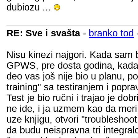
dubiozu ...
RE: Sve i svašta
-
branko tod
Nisu kinezi najgori. Kada sam 
GPWS, pre dosta godina, kada
deo vas još nije bio u planu, p
training" sa testiranjem i popr
Test je bio ručni i trajao je do
ne ide, i ja uzmem kao da meri
uze knjigu, otvori "troubleshoo
da budu neispravna tri integral