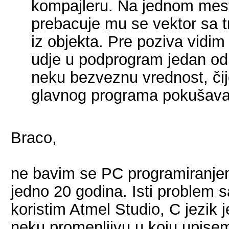
kompajleru. Na jednom mest
prebacuje mu se vektor sa tr
iz objekta. Pre poziva vidim
udje u podprogram jedan od
neku bezveznu vrednost, čij
glavnog programa pokušava 
Braco,
ne bavim se PC programiranje
jedno 20 godina. Isti problem
koristim Atmel Studio, C jezik 
neku promenljivu u koju upisem