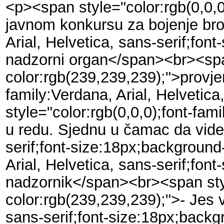
<p><span style="color:rgb(0,0,0
javnom konkursu za bojenje br
Arial, Helvetica, sans-serif;fo
nadzorni organ</span><br><span 
color:rgb(239,239,239);">provjer
family:Verdana, Arial, Helvetic
style="color:rgb(0,0,0);font-fam
u redu. Sjednu u čamac da vide 
serif;font-size:18px;background
Arial, Helvetica, sans-serif;fon
nadzornik</span><br><span style
color:rgb(239,239,239);">- Jes 
sans-serif;font-size:18px;back