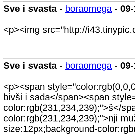
Sve i svasta
-
boraomega
-
09-
<p><img src="http://i43.tinypic.
Sve i svasta
-
boraomega
-
09-
<p><span style="color:rgb(0,0,0
bivši i sada</span><span style="
color:rgb(231,234,239);">š</spa
color:rgb(231,234,239);">nji mu
size:12px;background-color:rgb(