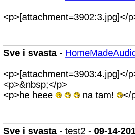
<p>[attachment=3902:3.jpg]</p
Sve i svasta
-
HomeMadeAudio
<p>[attachment=3903:4.jpg]</p
<p>&nbsp;</p>
<p>he heee
na tam!
</
Sve i svasta
- test2 -
09-14-20