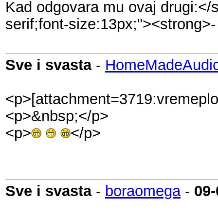
Kad odgovara mu ovaj drugi:</s
serif;font-size:13px;"><strong
Sve i svasta
-
HomeMadeAudio
<p>[attachment=3719:vremeplo
<p>&nbsp;</p>
<p>
</p>
Sve i svasta
-
boraomega
-
09-