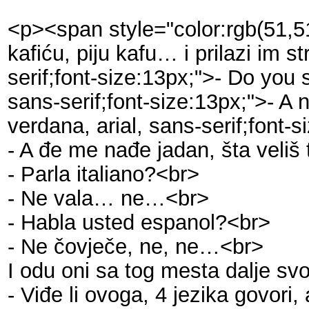
<p><span style="color:rgb(51,51
kafiću, piju kafu… i prilazi im 
serif;font-size:13px;">- Do you
sans-serif;font-size:13px;">- A
verdana, arial, sans-serif;font-
- A đe me nađe jadan, šta veli
- Parla italiano?<br>
- Ne vala… ne…<br>
- Habla usted espanol?<br>
- Ne čovječe, ne, ne…<br>
I odu oni sa tog mesta dalje sv
- Viđe li ovoga, 4 jezika govor