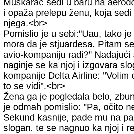
Muškarac sedi u baru na aerod
i opaža prelepu ženu, koja sed
njega.<br>
Pomislio je u sebi:"Uau, tako j
mora da je stjuardesa. Pitam se
avio-kompaniju radi?" Nadajući
naginje se ka njoj i izgovara sl
kompanije Delta Airline: "Volim 
to se vidi".<br>
Žena ga je pogledala belo, zbun
je odmah pomislio: "Pa, očito ne
Sekund kasnije, pade mu na pa
slogan, te se nagnuo ka njoj i r