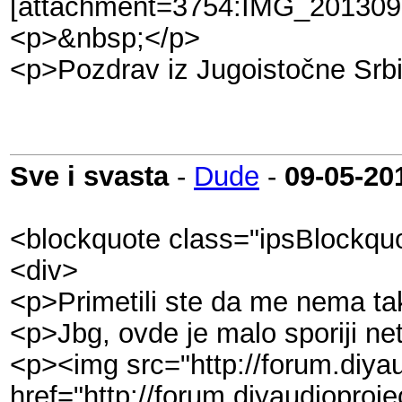
[attachment=3754:IMG_201309
<p>&nbsp;</p>
<p>Pozdrav iz Jugoistočne Srbi
Sve i svasta
-
Dude
-
09-05-20
<blockquote class="ipsBlockqu
<div>
<p>Primetili ste da me nema ta
<p>Jbg, ovde je malo sporiji net
<p><img src="http://forum.diyau
href="http://forum.diyaudioproj