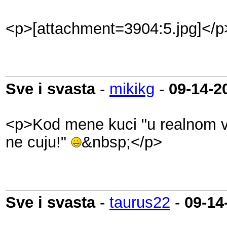
<p>[attachment=3904:5.jpg]</p
Sve i svasta
-
mikikg
-
09-14-2
<p>Kod mene kuci "u realnom vre
ne cuju!"
&nbsp;</p>
Sve i svasta
-
taurus22
-
09-14