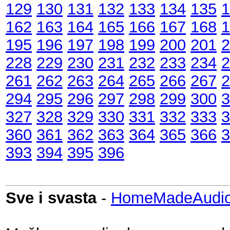
129
130
131
132
133
134
135
1
162
163
164
165
166
167
168
1
195
196
197
198
199
200
201
2
228
229
230
231
232
233
234
2
261
262
263
264
265
266
267
2
294
295
296
297
298
299
300
3
327
328
329
330
331
332
333
3
360
361
362
363
364
365
366
3
393
394
395
396
Sve i svasta
-
HomeMadeAudio