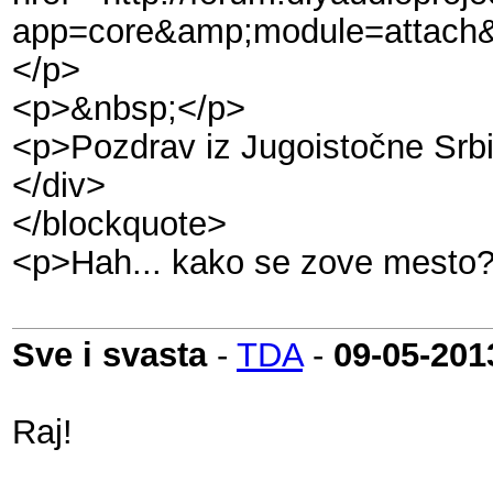
app=core&amp;module=attach&
</p>
<p>&nbsp;</p>
<p>Pozdrav iz Jugoistočne Srbi
</div>
</blockquote>
<p>Hah... kako se zove mesto
Sve i svasta
-
TDA
-
09-05-201
Raj!