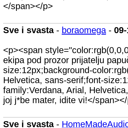
</span></p>
Sve i svasta
-
boraomega
-
09-
<p><span style="color:rgb(0,0,0
ekipa pod prozor prijatelju papu
size:12px;background-color:rgb(
Helvetica, sans-serif;font-size
family:Verdana, Arial, Helvetic
joj j*be mater, idite vi!</span><
Sve i svasta
-
HomeMadeAudio