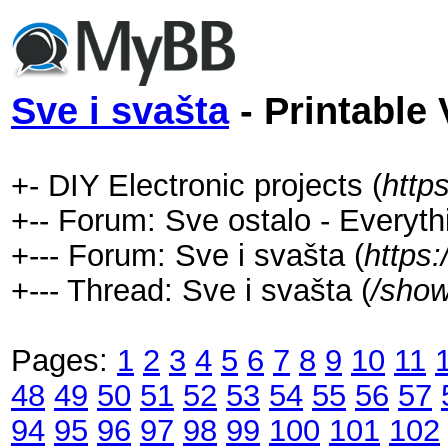
Sve i svašta
- Printable 
+- DIY Electronic projects (
http
+-- Forum: Sve ostalo - Everyth
+--- Forum: Sve i svašta (
https
+--- Thread: Sve i svašta (
/show
Pages:
1
2
3
4
5
6
7
8
9
10
11
48
49
50
51
52
53
54
55
56
57
94
95
96
97
98
99
100
101
102