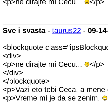
<p>ne dirajte mi Cecu...
</p>
Sve i svasta
-
taurus22
-
09-14
<blockquote class="ipsBlockqu
<div>
<p>ne dirajte mi Cecu...
</p>
</div>
</blockquote>
<p>Vazi eto tebi Ceca, a mene
<p>Vreme mi je da se zenim.