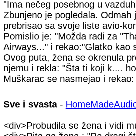
"Ima nečeg posebnog u vazduhu
Zbunjeno je pogledala. Odmah 
prebrisao sa svoje liste avio-ko
Pomislio je: "Možda radi za "Th
Airways..." i rekao:"Glatko kao 
Ovog puta, žena se okrenula p
njemu i rekla: "Šta ti koji k.... 
Muškarac se nasmejao i rekao:
Sve i svasta
-
HomeMadeAudio
<div>Probudila se žena i vidi mu