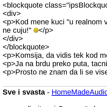
<blockquote class="ipsBlockqu
<div>
<p>Kod mene kuci "u realnom vre
ne cuju!"
</p>
</div>
</blockquote>
<p>Komsija, da vidis tek kod 
<p>Ja na brdu preko puta, tacn
<p>Prosto ne znam da li se vise 
Sve i svasta
-
HomeMadeAudio