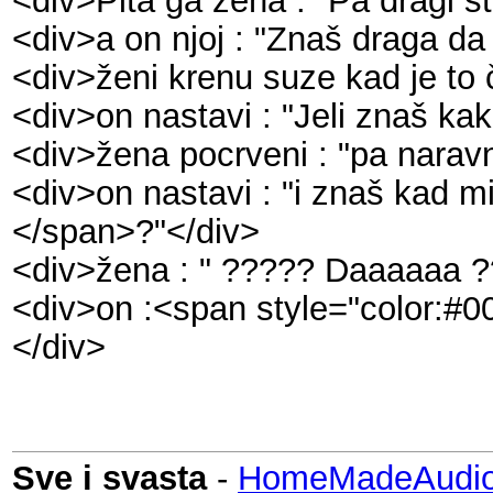
<div>Pita ga žena : "Pa dragi š
<div>a on njoj : "Znaš draga d
<div>ženi krenu suze kad je to č
<div>on nastavi : "Jeli znaš ka
<div>žena pocrveni : "pa naravn
<div>on nastavi : "i znaš kad m
</span>?"</div>
<div>žena : " ????? Daaaaaa ?
<div>on :<span style="color:#0
</div>
Sve i svasta
-
HomeMadeAudio