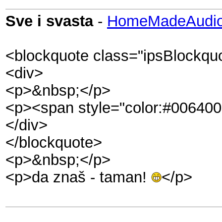
Sve i svasta
-
HomeMadeAudio
<blockquote class="ipsBlockqu
<div>
<p>&nbsp;</p>
<p><span style="color:#006400
</div>
</blockquote>
<p>&nbsp;</p>
<p>da znaš - taman!
</p>