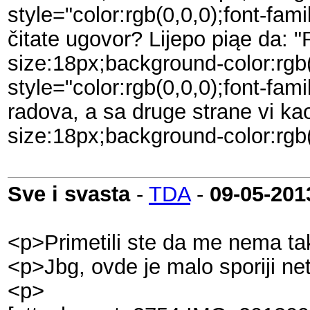
style="color:rgb(0,0,0);font-fam
čitate ugovor? Lijepo piąe da: "
size:18px;background-color:rgb
style="color:rgb(0,0,0);font-fa
radova, a sa druge strane vi kao
size:18px;background-color:rgb(
Sve i svasta
-
TDA
-
09-05-201
<p>Primetili ste da me nema ta
<p>Jbg, ovde je malo sporiji net
<p>