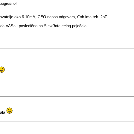
 pogrešno!
erovatnije oko 6-10mA, CEO napon odgovara, Cob ima tek 2pF
 rada VASa i posledično na SlewRate celog pojačala.
čala