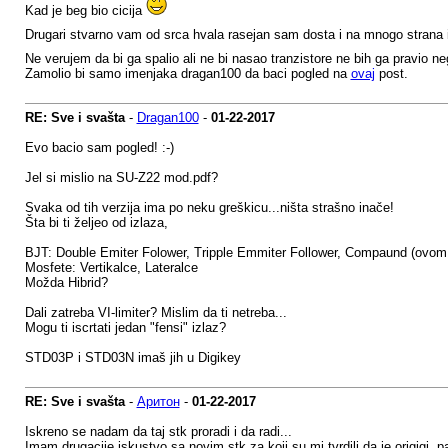
Kad je beg bio cicija
Drugari stvarno vam od srca hvala rasejan sam dosta i na mnogo strana 
Ne verujem da bi ga spalio ali ne bi nasao tranzistore ne bih ga pravio 
Zamolio bi samo imenjaka dragan100 da baci pogled na
ovaj
post.
RE: Sve i svašta
-
Dragan100
-
01-22-2017
Evo bacio sam pogled! :-)
Jel si mislio na SU-Z22 mod.pdf?
Svaka od tih verzija ima po neku greškicu...ništa strašno inače!
Šta bi ti željeo od izlaza,
BJT: Double Emiter Folower, Tripple Emmiter Follower, Compaund (ovom mor
Mosfete: Vertikalce, Lateralce
Možda Hibrid?
Dali zatreba VI-limiter? Mislim da ti netreba...
Mogu ti iscrtati jedan "fensi" izlaz?
STD03P i STD03N imaš jih u Digikey
RE: Sve i svašta
-
Аритон
-
01-22-2017
Iskreno se nadam da taj stk proradi i da radi...
Imam drugacije iskustvo sa novim stk za koji su mi tvrdili da je origigi, pa