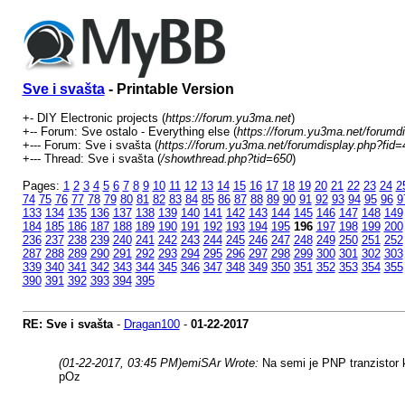
Sve i svašta
- Printable Version
+- DIY Electronic projects (
https://forum.yu3ma.net
)
+-- Forum: Sve ostalo - Everything else (
https://forum.yu3ma.net/forumd
+--- Forum: Sve i svašta (
https://forum.yu3ma.net/forumdisplay.php?fid=
+--- Thread: Sve i svašta (
/showthread.php?tid=650
)
Pages:
1
2
3
4
5
6
7
8
9
10
11
12
13
14
15
16
17
18
19
20
21
22
23
24
2
74
75
76
77
78
79
80
81
82
83
84
85
86
87
88
89
90
91
92
93
94
95
96
9
133
134
135
136
137
138
139
140
141
142
143
144
145
146
147
148
149
184
185
186
187
188
189
190
191
192
193
194
195
196
197
198
199
200
236
237
238
239
240
241
242
243
244
245
246
247
248
249
250
251
252
287
288
289
290
291
292
293
294
295
296
297
298
299
300
301
302
303
339
340
341
342
343
344
345
346
347
348
349
350
351
352
353
354
355
390
391
392
393
394
395
RE: Sve i svašta
-
Dragan100
-
01-22-2017
(01-22-2017, 03:45 PM)
emiSAr Wrote:
Na semi je PNP tranzistor 
pOz