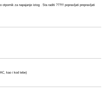
pornik za napajanje istog . Sta raditi ???!!! popravljati prepravljati
AC, kao i kod tebe)