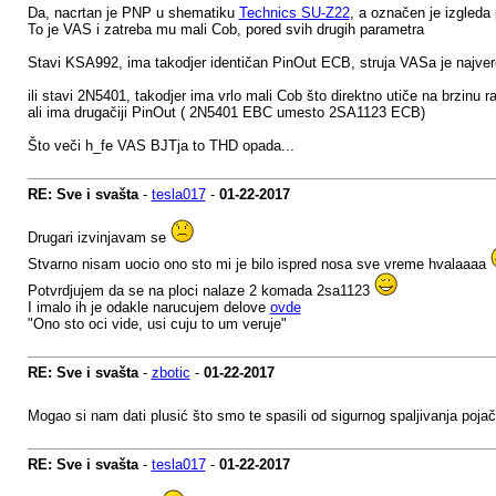
Da, nacrtan je PNP u shematiku
Technics SU-Z22
, a označen je izgleda
To je VAS i zatreba mu mali Cob, pored svih drugih parametra
Stavi KSA992, ima takodjer identičan PinOut ECB, struja VASa je najv
ili stavi 2N5401, takodjer ima vrlo mali Cob što direktno utiče na brzinu
ali ima drugačiji PinOut ( 2N5401 EBC umesto 2SA1123 ECB)
Što veči h_fe VAS BJTja to THD opada...
RE: Sve i svašta
-
tesla017
-
01-22-2017
Drugari izvinjavam se
Stvarno nisam uocio ono sto mi je bilo ispred nosa sve vreme hvalaaaa
Potvrdjujem da se na ploci nalaze 2 komada 2sa1123
I imalo ih je odakle narucujem delove
ovde
"Ono sto oci vide, usi cuju to um veruje"
RE: Sve i svašta
-
zbotic
-
01-22-2017
Mogao si nam dati plusić što smo te spasili od sigurnog spaljivanja poja
RE: Sve i svašta
-
tesla017
-
01-22-2017