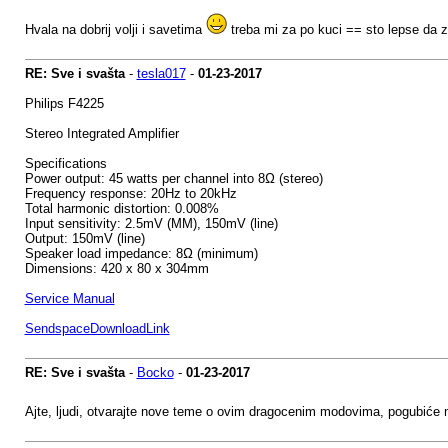
Hvala na dobrij volji i savetima
treba mi za po kuci == sto lepse da z
RE: Sve i svašta
-
tesla017
-
01-23-2017
Philips F4225
Stereo Integrated Amplifier
Specifications
Power output: 45 watts per channel into 8Ω (stereo)
Frequency response: 20Hz to 20kHz
Total harmonic distortion: 0.008%
Input sensitivity: 2.5mV (MM), 150mV (line)
Output: 150mV (line)
Speaker load impedance: 8Ω (minimum)
Dimensions: 420 x 80 x 304mm
Service Manual
SendspaceDownloadLink
RE: Sve i svašta
-
Bocko
-
01-23-2017
Ajte, ljudi, otvarajte nove teme o ovim dragocenim modovima, pogubiće