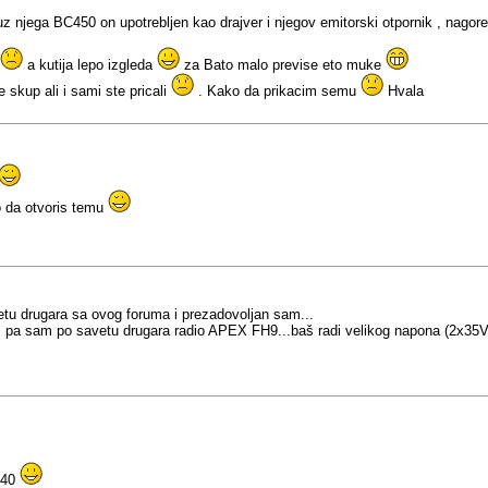
jega BC450 on upotrebljen kao drajver i njegov emitorski otpornik , nagoreo ot
a kutija lepo izgleda
za Bato malo previse eto muke
 skup ali i sami ste pricali
. Kako da prikacim semu
Hvala
o da otvoris temu
 drugara sa ovog foruma i prezadovoljan sam...
pa sam po savetu drugara radio APEX FH9...baš radi velikog napona (2x35V
540