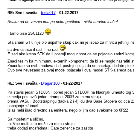
RE: Sve i svašta
-
tesla017
-
01-22-2017
Svaka od tih verzija ima po neku greškicu...ništa strašno inače!
I tamo pise 2SC1123
Sta znam STK nije bio uopshte skup cak mi je ispao za mrvicu jeftiniji ne
sa dve ostrice il radi il ne radi
E sad ako krepa STK da li postoji mogucnost da se pojacalo zadrzi ko
Znaci tezim ka minimumu externih komponenti da bi se moglo nasrafiti s
Znaci kao sa ovih modova da li postoji opcija da se nacrtaju dodate plo
Ovo sve nevezano za ovaj model pojacala i ovaj model STK-a sreca pa za 
RE: Sve i svašta
-
Dragan100
-
01-22-2017
Pa staviš jedan STD03N i pored jedan STD03P na hladnjak umesto tog 
izmedju postaviš jedan trimmpot 200R za mirnu struju
prema VASu i Bootstrapingu (tačka 2 i 4) idu dva Base Stopera od cca 
napajanje +/-imaš
izlaz nebi išao direktno sa emitera, nego bi jim dao svakome po 0R22
Sa mosfetima slično,
taj Vbe multi isto može za mirnu struju,
treba dodati mosfetima i Gate zenerice za zaštitu