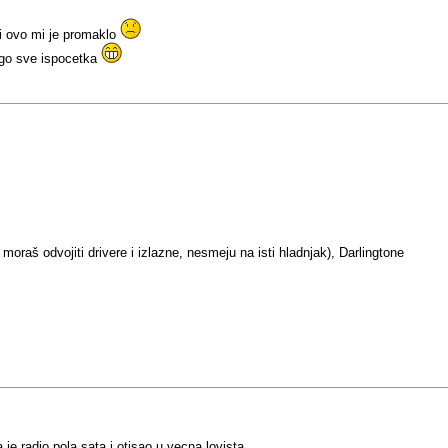
i ovo mi je promaklo
nego sve ispocetka
aš odvojiti drivere i izlazne, nesmeju na isti hladnjak), Darlingtone
 je radio pola sata i otisao u vecna lovista...