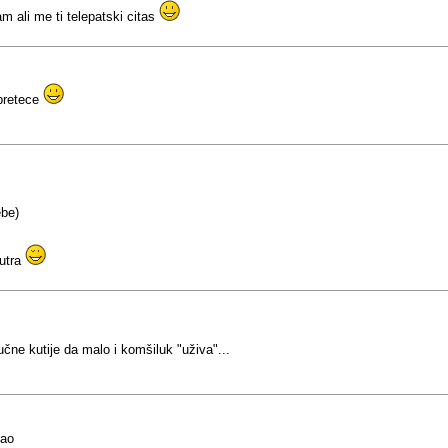
m ali me ti telepatski citas
pretece
ebe)
nutra
ne kutije da malo i komšiluk "uživa"...
tao