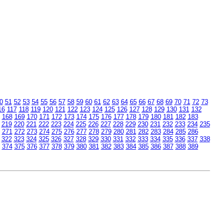
0
51
52
53
54
55
56
57
58
59
60
61
62
63
64
65
66
67
68
69
70
71
72
73
16
117
118
119
120
121
122
123
124
125
126
127
128
129
130
131
132
168
169
170
171
172
173
174
175
176
177
178
179
180
181
182
183
219
220
221
222
223
224
225
226
227
228
229
230
231
232
233
234
235
271
272
273
274
275
276
277
278
279
280
281
282
283
284
285
286
322
323
324
325
326
327
328
329
330
331
332
333
334
335
336
337
338
374
375
376
377
378
379
380
381
382
383
384
385
386
387
388
389