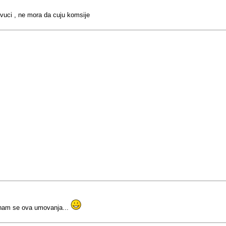
vuci , ne mora da cuju komsije
 nam se ova umovanja...