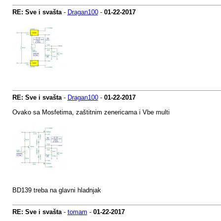
RE: Sve i svašta
-
Dragan100
-
01-22-2017
RE: Sve i svašta
-
Dragan100
-
01-22-2017
Ovako sa Mosfetima, zaštitnim zenericama i Vbe multi
BD139 treba na glavni hladnjak
RE: Sve i svašta
-
tomam
-
01-22-2017