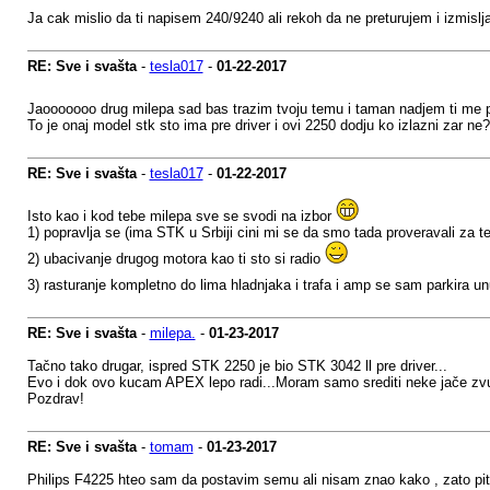
Ja cak mislio da ti napisem 240/9240 ali rekoh da ne preturujem i izmislja
RE: Sve i svašta
-
tesla017
-
01-22-2017
Jaooooooo drug milepa sad bas trazim tvoju temu i taman nadjem ti me 
To je onaj model stk sto ima pre driver i ovi 2250 dodju ko izlazni zar ne?
RE: Sve i svašta
-
tesla017
-
01-22-2017
Isto kao i kod tebe milepa sve se svodi na izbor
1) popravlja se (ima STK u Srbiji cini mi se da smo tada proveravali za t
2) ubacivanje drugog motora kao ti sto si radio
3) rasturanje kompletno do lima hladnjaka i trafa i amp se sam parkira u
RE: Sve i svašta
-
milepa.
-
01-23-2017
Tačno tako drugar, ispred STK 2250 je bio STK 3042 ll pre driver...
Evo i dok ovo kucam APEX lepo radi...Moram samo srediti neke jače zvuč
Pozdrav!
RE: Sve i svašta
-
tomam
-
01-23-2017
Philips F4225 hteo sam da postavim semu ali nisam znao kako , zato pi