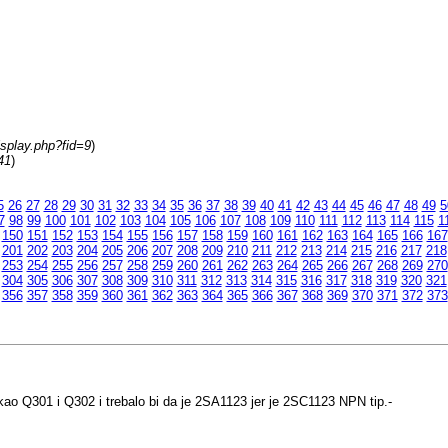
isplay.php?fid=9
)
41
)
5
26
27
28
29
30
31
32
33
34
35
36
37
38
39
40
41
42
43
44
45
46
47
48
49
5
7
98
99
100
101
102
103
104
105
106
107
108
109
110
111
112
113
114
115
1
150
151
152
153
154
155
156
157
158
159
160
161
162
163
164
165
166
167
201
202
203
204
205
206
207
208
209
210
211
212
213
214
215
216
217
218
253
254
255
256
257
258
259
260
261
262
263
264
265
266
267
268
269
270
304
305
306
307
308
309
310
311
312
313
314
315
316
317
318
319
320
321
356
357
358
359
360
361
362
363
364
365
366
367
368
369
370
371
372
373
kao Q301 i Q302 i trebalo bi da je 2SA1123 jer je 2SC1123 NPN tip.-