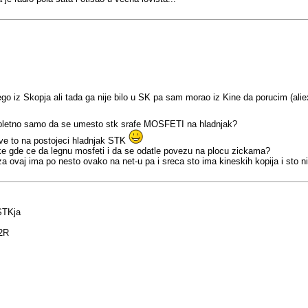
go iz Skopja ali tada ga nije bilo u SK pa sam morao iz Kine da porucim (alie
mpletno samo da se umesto stk srafe MOSFETI na hladnjak?
ve to na postojeci hladnjak STK
cke gde ce da legnu mosfeti i da se odatle povezu na plocu zickama?
ovaj ima po nesto ovako na net-u pa i sreca sto ima kineskih kopija i sto n
STKja
22R