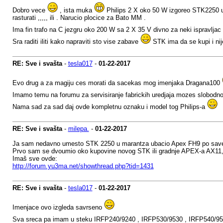
Dobro vece
, ista muka
Philips 2 X oko 50 W izgoreo STK2250 uz n
rasturati ,,,,, ili . Narucio plocice za Bato MM .
Ima fin trafo na C jezgru oko 200 W sa 2 X 35 V divno za neki ispravljac
Sra raditi iliti kako napraviti sto vise zabave
STK ima da se kupi i nije
RE: Sve i svašta
-
tesla017
-
01-22-2017
Evo drug a za magiju ces morati da sacekas mog imenjaka Dragana100
Imamo temu na forumu za servisiranje fabrickih uredjaja mozes slobodn
Nama sad za sad daj ovde kompletnu oznaku i model tog Philips-a
RE: Sve i svašta
-
milepa.
-
01-22-2017
Ja sam nedavno umesto STK 2250 u marantza ubacio Apex FH9 po savetu
Prvo sam se dvoumio oko kupovine novog STK ili gradnje APEX-a AX11, 
Imaš sve ovde:
http://forum.yu3ma.net/showthread.php?tid=1431
RE: Sve i svašta
-
tesla017
-
01-22-2017
Imenjace ovo izgleda savrseno
Sva sreca pa imam u steku IRFP240/9240 , IRFP530/9530 , IRFP540/9