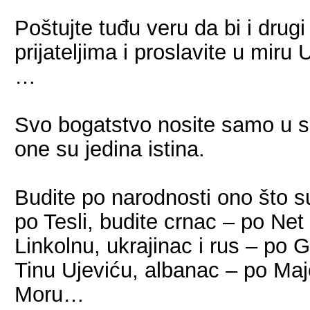
Poštujte tuđu veru da bi i drugi
prijateljima i proslavite u miru
…
Svo bogatstvo nosite samo u sebi
one su jedina istina.
Budite po narodnosti ono što su
po Tesli, budite crnac – po Ne
Linkolnu, ukrajinac i rus – po 
Tinu Ujeviću, albanac – po Maj
Moru…