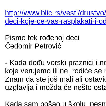
http://www.blic.rs/vesti/drustvo/
deci-koje-ce-vas-rasplakati-i-o
Pismo tek rođenoj deci
Čedomir Petrović
- Kada dođu verski praznici i n
koje verujemo ili ne, rodiće se
Znam da ste još mali ali ostav
uzglavlja i možda će nešto ost
Kada sam pošao u školu, pesm