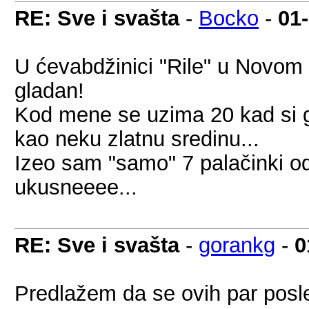
RE: Sve i svašta
-
Bocko
-
01
U ćevabdžinici "Rile" u Novom
gladan!
Kod mene se uzima 20 kad si g
kao neku zlatnu sredinu...
Izeo sam "samo" 7 palačinki od
ukusneeee...
RE: Sve i svašta
-
gorankg
-
0
Predlažem da se ovih par posl