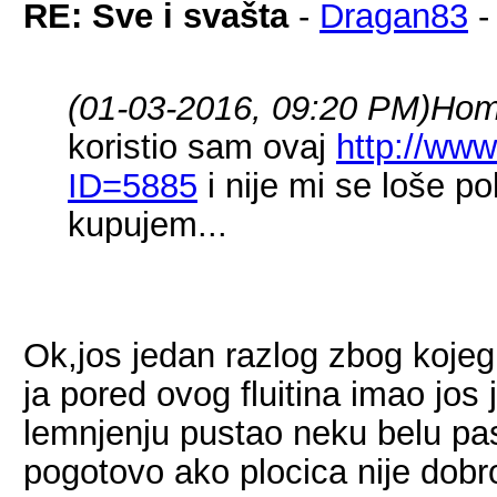
RE: Sve i svašta
-
Dragan83
(01-03-2016, 09:20 PM)
Hom
koristio sam ovaj
http://www
ID=5885
i nije mi se loše p
kupujem...
Ok,jos jedan razlog zbog kojeg
ja pored ovog fluitina imao jos je
lemnjenju pustao neku belu pas
pogotovo ako plocica nije dobro 