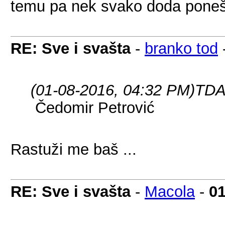
temu pa nek svako doda poneš
RE: Sve i svašta
-
branko tod
(01-08-2016, 04:32 PM)
TDA
Čedomir Petrović
Rastuži me baš ...
RE: Sve i svašta
-
Macola
-
01