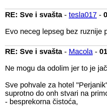
RE: Sve i svašta
-
tesla017
-
Evo neceg lepseg bez ruznije 
RE: Sve i svašta
-
Macola
-
01
Ne mogu da odolim jer to je ja
Sve pohvale za hotel "Perjanik"
suprotno do onh stvari na primo
- besprekorna čistoća,