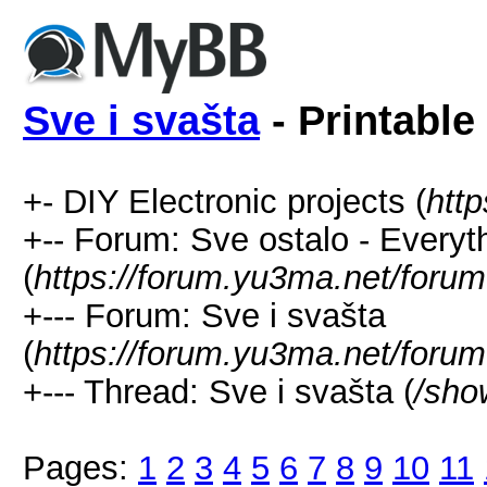
Sve i svašta
- Printable
+- DIY Electronic projects (
htt
+-- Forum: Sve ostalo - Everyt
(
https://forum.yu3ma.net/forum
+--- Forum: Sve i svašta
(
https://forum.yu3ma.net/forum
+--- Thread: Sve i svašta (
/sho
Pages:
1
2
3
4
5
6
7
8
9
10
11