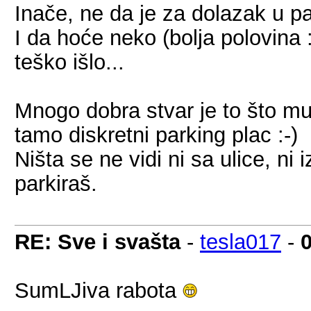
Inače, ne da je za dolazak u p
I da hoće neko (bolja polovina
teško išlo...
Mnogo dobra stvar je to što mu 
tamo diskretni parking plac :-)
Ništa se ne vidi ni sa ulice, n
parkiraš.
RE: Sve i svašta
-
tesla017
-
SumLJiva rabota