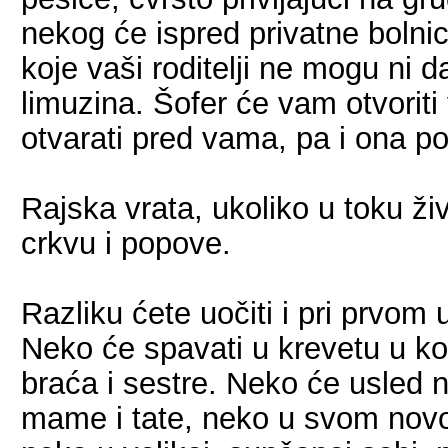
nekog će ispred privatne bolni
koje vaši roditelji ne mogu ni d
limuzina. Šofer će vam otvoriti
otvarati pred vama, pa i ona po
Rajska vrata, ukoliko u toku ž
crkvu i popove.
Razliku ćete uočiti i pri prv
Neko će spavati u krevetu u k
braća i sestre. Neko će usled 
mame i tate, neko u svom novo