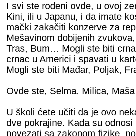
I svi ste rođeni ovde, u ovoj ze
Kini, ili u Japanu, i da imate k
mački zakačiti konzerve za rep, i
Mešavinom dobijenih zvukova, v
Tras, Bum… Mogli ste biti crnac u
crnac u Americi i spavati u karton
Mogli ste biti Mađar, Poljak, 
Ovde ste, Selma, Milica, Maš
U školi ćete učiti da je ovo nek
dve pokrajine. Kada su odnosi z
povezati sa zakonom fizike, po 