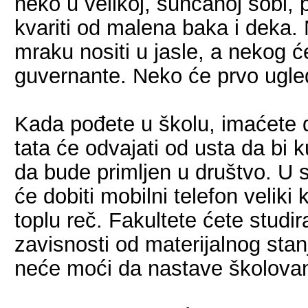
neko u velikoj, sunčanoj sobi, 
kvariti od malena baka i deka.
mraku nositi u jasle, a nekog će 
guvernante. Neko će prvo ugled
Kada pođete u školu, imaćete d
tata će odvajati od usta da bi k
da bude primljen u društvo. U 
će dobiti mobilni telefon velik
toplu reč. Fakultete ćete studira
zavisnosti od materijalnog stan
neće moći da nastave školovan