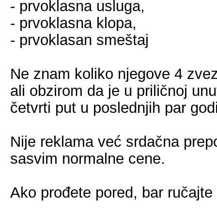
- prvoklasna usluga,
- prvoklasna klopa,
- prvoklasan smeštaj
Ne znam koliko njegove 4 zvezd
ali obzirom da je u priličnoj unu
četvrti put u poslednjih par g
Nije reklama već srdačna prep
sasvim normalne cene.
Ako prođete pored, bar ručajte s