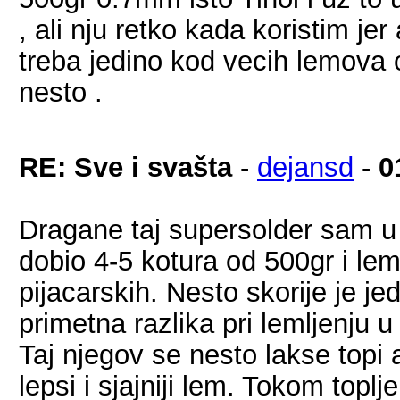
, ali nju retko kada koristim je
treba jedino kod vecih lemova 
nesto .
RE: Sve i svašta
-
dejansd
-
0
Dragane taj supersolder sam u
dobio 4-5 kotura od 500gr i lem
pijacarskih. Nesto skorije je jeda
primetna razlika pri lemljenju u
Taj njegov se nesto lakse topi 
lepsi i sjajniji lem. Tokom toplj