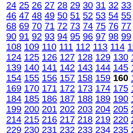
24
25
26
27
28
29
30
31
32
33
46
47
48
49
50
51
52
53
54
55
68
69
70
71
72
73
74
75
76
77
90
91
92
93
94
95
96
97
98
99
108
109
110
111
112
113
114
1
124
125
126
127
128
129
130
139
140
141
142
143
144
145
154
155
156
157
158
159
160
169
170
171
172
173
174
175
184
185
186
187
188
189
190
199
200
201
202
203
204
205
214
215
216
217
218
219
220
229
230
231
232
233
234
235