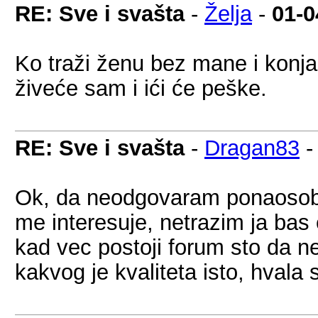
RE: Sve i svašta
-
Želja
-
01-0
Ko traži ženu bez mane i konja
živeće sam i ići će peške.
RE: Sve i svašta
-
Dragan83
Ok, da neodgovaram ponaosob, 
me interesuje, netrazim ja bas 
kad vec postoji forum sto da ne
kakvog je kvaliteta isto, hvala 