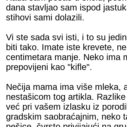
dana stavljao sam ispod jastuka
stihovi sami dolazili.
Vi ste sada svi isti, i to su jed
biti tako. Imate iste krevete, 
centimetara manje. Neko ima ma
prepovijeni kao "kifle".
Nečija mama ima više mleka, 
nestašicom tog artikla. Razlike 
već pri vašem izlasku iz porodil
gradskim saobraćajnim, neko t
pešice, čvrsto privijajući na gru