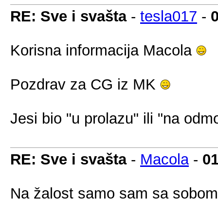
RE: Sve i svašta
-
tesla017
-
Korisna informacija Macola
Pozdrav za CG iz MK
Jesi bio "u prolazu" ili "na od
RE: Sve i svašta
-
Macola
-
01
Na žalost samo sam sa sobom, 