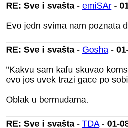
RE: Sve i svašta
-
emiSAr
-
0
Evo jedn svima nam poznata 
RE: Sve i svašta
-
Gosha
-
01
"Kakvu sam kafu skuvao komsi
evo jos uvek trazi gace po sobi
Oblak u bermudama.
RE: Sve i svašta
-
TDA
-
01-0