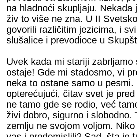
na hladnoći skupljaju. Nekada je
živ to više ne zna. U II Svetsko
govorili različitim jezicima, i
slušalice i prevodioce u Skupšt
Uvek kada mi stariji zabrljam
ostaje! Gde mi stadosmo, vi pr
neka to ostane samo u pesmi. U
opterećujući, čitav svet je p
ne tamo gde se rodio, već tamo
živi dobro, sigurno i slobodno. 
zemlju ne svojom voljom. Niko 
vas i predomislili? Sad, šta je 