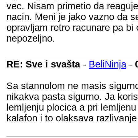
vec. Nisam primetio da reaguj
nacin. Meni je jako vazno da s
opravljam retro racunare pa bi
nepozeljno.
RE: Sve i svašta
-
BeliNinja
-
Sa stannolom ne masis sigurno.
nikakva pasta sigurno. Ja koris
lemljenju plocica a pri lemljen
kalafon i to olaksava razlivanje 