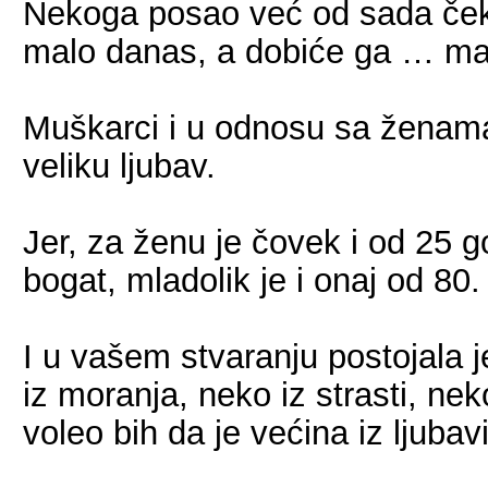
Nekoga posao već od sada čeka,
malo danas, a dobiće ga … mal
Muškarci i u odnosu sa ženam
veliku ljubav.
Jer, za ženu je čovek i od 25 g
bogat, mladolik je i onaj od 80.
I u vašem stvaranju postojala j
iz moranja, neko iz strasti, nek
voleo bih da je većina iz ljubavi