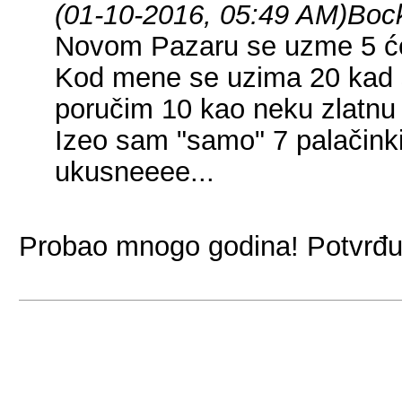
(01-10-2016, 05:49 AM)
Boc
Novom Pazaru se uzme 5 će
Kod mene se uzima 20 kad s
poručim 10 kao neku zlatnu 
Izeo sam "samo" 7 palačinki
ukusneeee...
Probao mnogo godina! Potvrđu