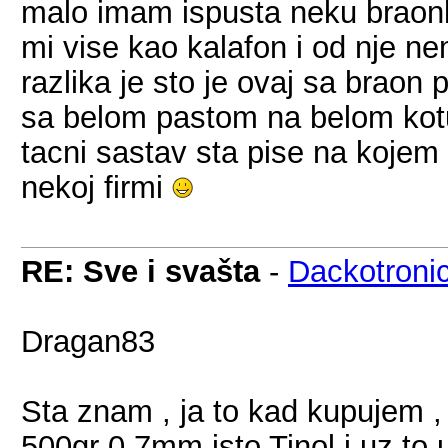
malo imam ispusta neku braonka
mi vise kao kalafon i od nje n
razlika je sto je ovaj sa braon
sa belom pastom na belom kotur
tacni sastav sta pise na kojem
nekoj firmi
RE: Sve i svašta
-
Dackotroni
Dragan83
Sta znam , ja to kad kupujem ,
500gr 0.7mm isto Tinol i uz to