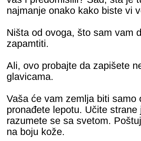
najmanje onako kako biste vi vo
Ništa od ovoga, što sam vam 
zapamtiti.
Ali, ovo probajte da zapišete
glavicama.
Vaša će vam zemlja biti samo 
pronađete lepotu. Učite strane 
razumete se sa svetom. Poštujt
na boju kože.