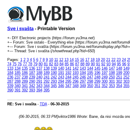
Sve i svašta
- Printable Version
+- DIY Electronic projects (
https://forum.yu3ma.net
)
+-- Forum: Sve ostalo - Everything else (
https://forum.yu3ma.net/forumd
+--- Forum: Sve i svašta (
https://forum.yu3ma.net/forumdisplay.php?fid=
+--- Thread: Sve i svašta (
/showthread.php?tid=650
)
Pages:
1
2
3
4
5
6
7
8
9
10
11
12
13
14
15
16
17
18
19
20
21
22
23
24
2
74
75
76
77
78
79
80
81
82
83
84
85
86
87
88
89
90
91
92
93
94
95
96
9
133
134
135
136
137
138
139
140
141
142
143
144
145
146
147
148
149
184
185
186
187
188
189
190
191
192
193
194
195
196
197
198
199
200
236
237
238
239
240
241
242
243
244
245
246
247
248
249
250
251
252
287
288
289
290
291
292
293
294
295
296
297
298
299
300
301
302
303
339
340
341
342
343
344
345
346
347
348
349
350
351
352
353
354
355
390
391
392
393
394
395
RE: Sve i svašta
-
TDA
-
06-30-2015
(06-30-2015, 06:33 PM)
viktor1986 Wrote:
Bane, da nisi mozda ono t