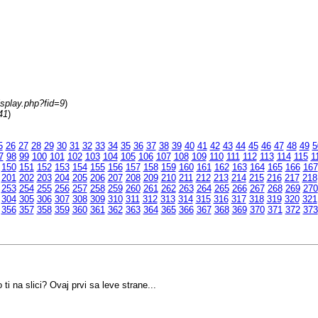
isplay.php?fid=9
)
41
)
5
26
27
28
29
30
31
32
33
34
35
36
37
38
39
40
41
42
43
44
45
46
47
48
49
5
7
98
99
100
101
102
103
104
105
106
107
108
109
110
111
112
113
114
115
1
150
151
152
153
154
155
156
157
158
159
160
161
162
163
164
165
166
167
201
202
203
204
205
206
207
208
209
210
211
212
213
214
215
216
217
218
253
254
255
256
257
258
259
260
261
262
263
264
265
266
267
268
269
270
304
305
306
307
308
309
310
311
312
313
314
315
316
317
318
319
320
321
356
357
358
359
360
361
362
363
364
365
366
367
368
369
370
371
372
373
i na slici? Ovaj prvi sa leve strane...