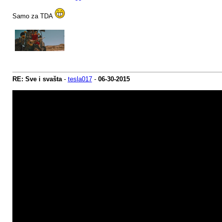
Samo za TDA
RE: Sve i svašta
-
tesla017
-
06-30-2015