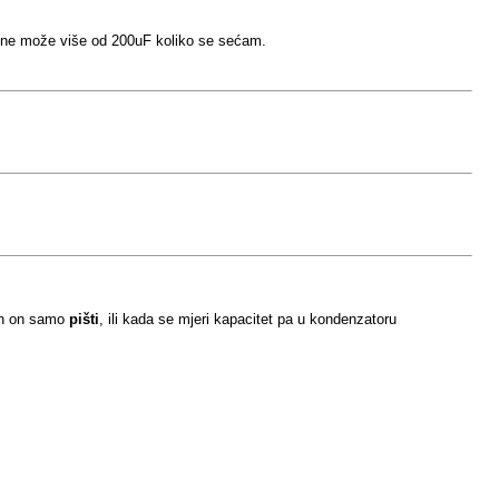
e ne može više od 200uF koliko se sećam.
pon on samo
pišti
, ili kada se mjeri kapacitet pa u kondenzatoru