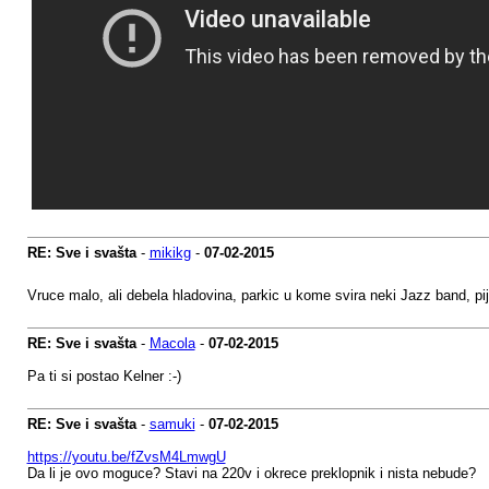
RE: Sve i svašta
-
mikikg
-
07-02-2015
Vruce malo, ali debela hladovina, parkic u kome svira neki Jazz band, pi
RE: Sve i svašta
-
Macola
-
07-02-2015
Pa ti si postao Kelner :-)
RE: Sve i svašta
-
samuki
-
07-02-2015
https://youtu.be/fZvsM4LmwgU
Da li je ovo moguce? Stavi na 220v i okrece preklopnik i nista nebude?