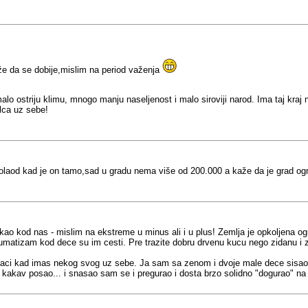
 da se dobije,mislim na period važenja
alo ostriju klimu, mnogo manju naseljenost i malo siroviji narod. Ima taj kraj n
lca uz sebe!
polaod kad je on tamo,sad u gradu nema više od 200.000 a kaže da je grad og
kao kod nas - mislim na ekstreme u minus ali i u plus! Zemlja je opkoljena
atizam kod dece su im cesti. Pre trazite dobru drvenu kucu nego zidanu i zb
 znaci kad imas nekog svog uz sebe. Ja sam sa zenom i dvoje male dece sisao 
o kakav posao... i snasao sam se i pregurao i dosta brzo solidno "dogurao" na p