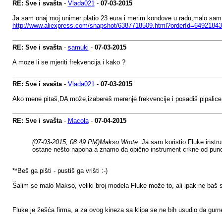
RE: Sve i svašta
-
Vlada021
-
07-03-2015
Ja sam onaj moj unimer platio 23 eura i merim kondove u radu,malo sam 
http://www.aliexpress.com/snapshot/6387718509.html?orderId=6492184
RE: Sve i svašta
-
samuki
-
07-03-2015
A moze li se mjeriti frekvencija i kako ?
RE: Sve i svašta
-
Vlada021
-
07-03-2015
Ako mene pitaš,DA može,izabereš merenje frekvencije i posadiš pipalice
RE: Sve i svašta
-
Macola
-
07-04-2015
(07-03-2015, 08:49 PM)
Makso Wrote:
Ja sam koristio Fluke instr
ostane nešto napona a znamo da obično instrument crkne od pun
**Beš ga pišti - pustiš ga vrišti :-)
Šalim se malo Makso, veliki broj modela Fluke može to, ali ipak ne baš s
Fluke je žešća firma, a za ovog kineza sa klipa se ne bih usudio da 