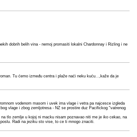
ekih dobrih belih vina - nemoj promasiti lokalni Chardonnay i Rizling i ne
roman. Tu ćemo između centra i plaže naći neku kuću...,kaže da je
 ogromnom vodenom masom i uvek ima vlage i vetra pa najcesce izgleda
og vlage i zbog zemljotresa - NZ se prostire duz Pacifickog "vatrenog
na tlo zemlje u kojoj ni macku nisam poznavao niti me je iko cekao, na
oslu. Radi na jeziku sto vise, to ce ti mnogo znaciti.