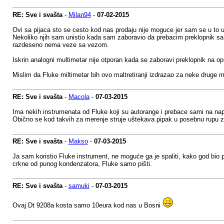
RE: Sve i svašta
-
Milan94
-
07-02-2015
Ovi sa pijaca sto se cesto kod nas prodaju nije moguce jer sam se u to 
Nekoliko njih sam unistio kada sam zaboravio da prebacim preklopnik sa m
razdeseno nema veze sa vezom.
Iskrin analogni multimetar nije otporan kada se zaboravi preklopnik na o
Mislim da Fluke miltimetar bih ovo maltretiranji izdrazao za neke druge 
RE: Sve i svašta
-
Macola
-
07-03-2015
Ima nekih instrumenata od Fluke koji su autorange i prebace sami na nap
Obično se kod takvih za merenje struje uštekava pipak u posebnu rupu z
RE: Sve i svašta
-
Makso
-
07-03-2015
Ja sam koristio Fluke instrument, ne moguće ga je spaliti, kako god bio 
crkne od punog kondenzatora, Fluke samo pišti.
RE: Sve i svašta
-
samuki
-
07-03-2015
Ovaj Dt 9208a kosta samo 10eura kod nas u Bosni