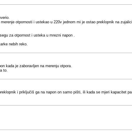
uverio.
erenje otpornosti i ustekao u 220v jednom mi je ostao preklopnik na zujalici 
psegu za otpornost i usteka u mrezni napon .
marke nebih reko.
on kada je zaboravljen na merenju otpora.
a to.
preklopnik i priključiš ga na napon on samo pišti, ili kada se mjeri kapacite