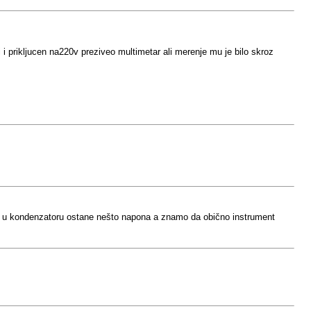
i prikljucen na220v preziveo multimetar ali merenje mu je bilo skroz
t pa u kondenzatoru ostane nešto napona a znamo da obično instrument