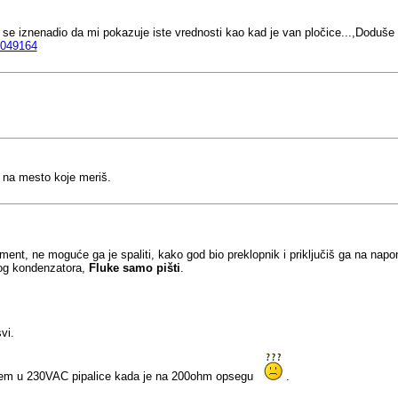
se iznenadio da mi pokazuje iste vrednosti kao kad je van pločice...,Doduš
3049164
 na mesto koje meriš.
ument, ne moguće ga je spaliti, kako god bio preklopnik i priključiš ga na na
og kondenzatora,
Fluke samo pišti
.
vi.
gurnem u 230VAC pipalice kada je na 200ohm opsegu
.