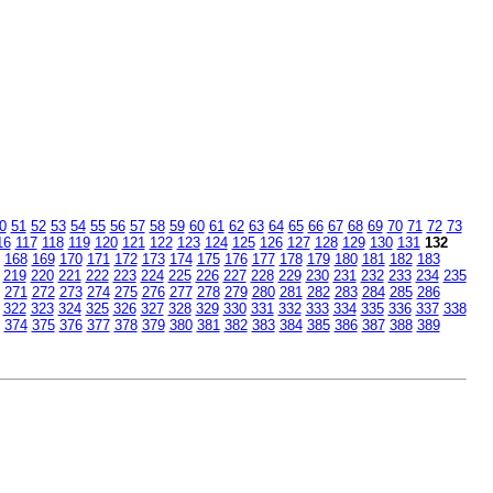
0
51
52
53
54
55
56
57
58
59
60
61
62
63
64
65
66
67
68
69
70
71
72
73
16
117
118
119
120
121
122
123
124
125
126
127
128
129
130
131
132
168
169
170
171
172
173
174
175
176
177
178
179
180
181
182
183
219
220
221
222
223
224
225
226
227
228
229
230
231
232
233
234
235
271
272
273
274
275
276
277
278
279
280
281
282
283
284
285
286
322
323
324
325
326
327
328
329
330
331
332
333
334
335
336
337
338
374
375
376
377
378
379
380
381
382
383
384
385
386
387
388
389