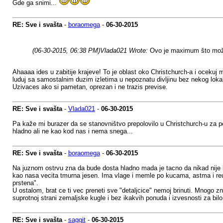
Gde ga snimi...
RE: Sve i svašta
-
boraomega
-
06-30-2015
(06-30-2015, 06:38 PM)
Vlada021 Wrote:
Ovo je maximum što može
Ahaaaa ides u zabitije krajeve! To je oblast oko Christchurch-a i ocekuj m
luduj sa samostalnim duzim izletima u nepoznatu divljinu bez nekog loka
Uzivaces ako si pametan, oprezan i ne trazis previse.
RE: Sve i svašta
-
Vlada021
-
06-30-2015
Pa kaže mi burazer da se stanovništvo prepolovilo u Christchurch-u za 
hladno ali ne kao kod nas i nema snega...
RE: Sve i svašta
-
boraomega
-
06-30-2015
Na juznom ostrvu zna da bude dosta hladno mada je tacno da nikad nije 
kao nasa vecita tmurna jesen. Ima vlage i memle po kucama, astma i reum
prstena".
U ostalom, brat ce ti vec preneti sve "detaljcice" nemoj brinuti. Mnogo
suprotnoj strani zemaljske kugle i bez ikakvih ponuda i izvesnosti za bil
RE: Sve i svašta
-
saggit
-
06-30-2015