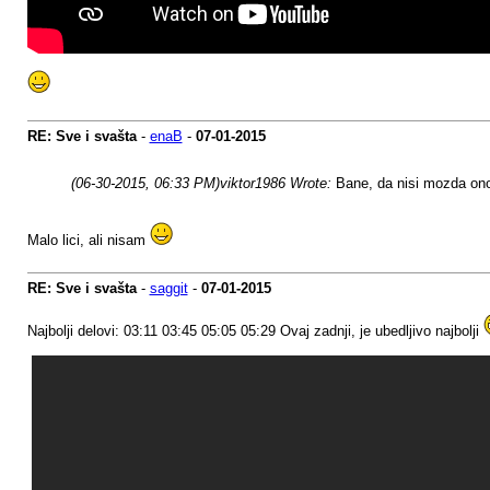
RE: Sve i svašta
-
enaB
-
07-01-2015
(06-30-2015, 06:33 PM)
viktor1986 Wrote:
Bane, da nisi mozda ono t
Malo lici, ali nisam
RE: Sve i svašta
-
saggit
-
07-01-2015
Najbolji delovi: 03:11 03:45 05:05 05:29 Ovaj zadnji, je ubedljivo najbolji