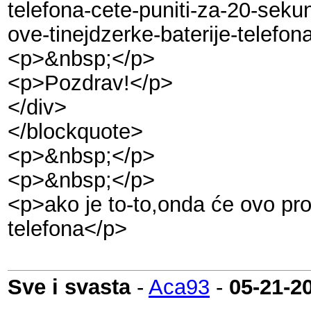
telefona-cete-puniti-za-20-seku
ove-tinejdzerke-baterije-telefo
<p>&nbsp;</p>
<p>Pozdrav!</p>
</div>
</blockquote>
<p>&nbsp;</p>
<p>&nbsp;</p>
<p>ako je to-to,onda će ovo pr
telefona</p>
Sve i svasta
-
Aca93
-
05-21-2