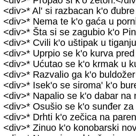
<div>* Propao si k'o žeton.</di
<div>* Al' si razbacan k'o đubre 
<div>* Nema te k'o gaća u porn
<div>* Šta si se zagubio k'o Pi
<div>* Cvili k'o uštipak u tiganj
<div>* Uprpio se k'o kurva pred
<div>* Ućutao se k'o krmak u k
<div>* Razvalio ga k'o buldožer
<div>* Isek'o se siroma' k'o bu
<div>* Napalio se k'o dabar na 
<div>* Osušio se k'o sunđer za
<div>* Drhti k'o zečica na paren
<div>* Zinuo k'o konobarski no