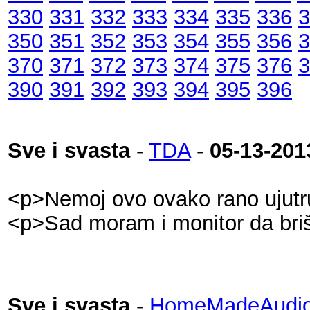
330
331
332
333
334
335
336
3
350
351
352
353
354
355
356
3
370
371
372
373
374
375
376
3
390
391
392
393
394
395
396
Sve i svasta
-
TDA
-
05-13-201
<p>Nemoj ovo ovako rano ujutru
<p>Sad moram i monitor da bri
Sve i svasta
-
HomeMadeAudio