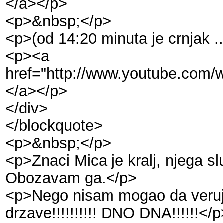
</a></p>
<p>&nbsp;</p>
<p>(od 14:20 minuta je crnjak ..
<p><a
href="http://www.youtube.com/wGl
</a></p>
</div>
</blockquote>
<p>&nbsp;</p>
<p>Znaci Mica je kralj, njega s
Obozavam ga.</p>
<p>Nego nisam mogao da verujem
drzave!!!!!!!!!! DNO DNA!!!!!!</p