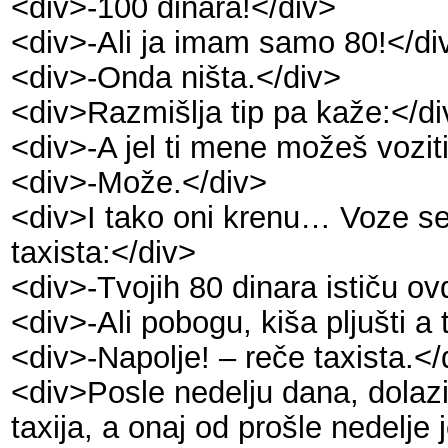
<div>-100 dinara!</div>
<div>-Ali ja imam samo 80!</di
<div>-Onda ništa.</div>
<div>Razmišlja tip pa kaže:</di
<div>-A jel ti mene možeš vozit
<div>-Može.</div>
<div>I tako oni krenu… Voze se
taxista:</div>
<div>-Tvojih 80 dinara ističu ov
<div>-Ali pobogu, kiša pljušti a
<div>-Napolje! – reče taxista.</
<div>Posle nedelju dana, dolazi 
taxija, a onaj od prošle nedelj