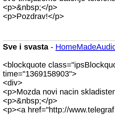
<p>&nbsp;</p>
<p>Pozdrav!</p>
Sve i svasta
-
HomeMadeAudio
<blockquote class="ipsBlockquo
time="1369158903">
<div>
<p>Mozda novi nacin skladistenj
<p>&nbsp;</p>
<p><a href="http://www.telegraf