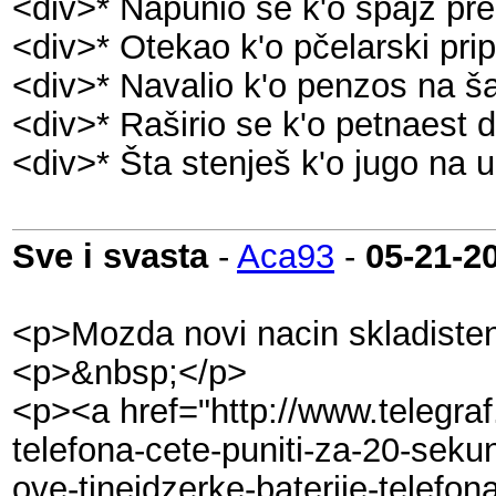
<div>* Napunio se k'o špajz pre
<div>* Otekao k'o pčelarski prip
<div>* Navalio k'o penzos na ša
<div>* Raširio se k'o petnaest d
<div>* Šta stenješ k'o jugo na u
Sve i svasta
-
Aca93
-
05-21-2
<p>Mozda novi nacin skladistenj
<p>&nbsp;</p>
<p><a href="http://www.telegraf
telefona-cete-puniti-za-20-seku
ove-tinejdzerke-baterije-telefo