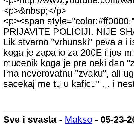
<p>http://www.youtube.com/w
<p>&nbsp;</p>
<p><span style="color:#ff0
PRIJAVITE POLICIJI. NIJE SH
Lik stvarno "vrhunski" peva ali i
koga je zapalio za 200E i jos mi 
mucenik koga je pre neki dan "
Ima neverovatnu "zvaku", ali ug
sacekaj me tu u kaficu" ... i n
Sve i svasta
-
Makso
-
05-23-2