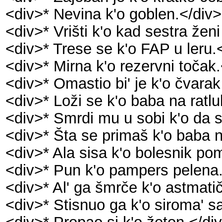
<div>* Nevina k'o goblen.</div>
<div>* Vrišti k'o kad sestra ženi
<div>* Trese se k'o FAP u leru.
<div>* Mirna k'o rezervni točak
<div>* Omastio bi' je k'o čvarak
<div>* Loži se k'o baba na ratlu
<div>* Smrdi mu u sobi k'o da su
<div>* Šta se primaš k'o baba 
<div>* Ala sisa k'o bolesnik p
<div>* Pun k'o pampers pelena.
<div>* Al' ga šmrče k'o astmatič
<div>* Stisnuo ga k'o siroma' s