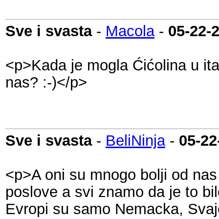
Sve i svasta
-
Macola
-
05-22-
<p>Kada je mogla Ćićolina u it
nas? :-)</p>
Sve i svasta
-
BeliNinja
-
05-22
<p>A oni su mnogo bolji od nas u
poslove a svi znamo da je to bi
Evropi su samo Nemacka, Svajcar