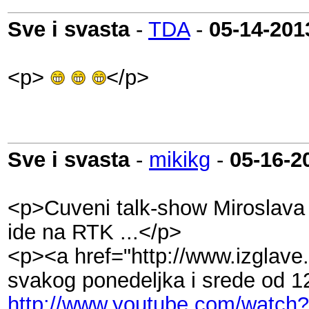
Sve i svasta
-
TDA
-
05-14-201
<p>
</p>
Sve i svasta
-
mikikg
-
05-16-2
<p>Cuveni talk-show Miroslava 
ide na RTK ...</p>
<p><a href="http://www.izglave.
svakog ponedeljka i srede od 1
http://www.youtube.com/watc