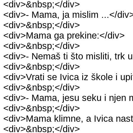
<div>&nbsp;</div>
<div>- Mama, ja mislim ...</div
<div>&nbsp;</div>
<div>Mama ga prekine:</div>
<div>&nbsp;</div>
<div>- Nemaš ti što misliti, trk 
<div>&nbsp;</div>
<div>Vrati se Ivica iz škole i up
<div>&nbsp;</div>
<div>- Mama, jesu seku i njen m
<div>&nbsp;</div>
<div>Mama klimne, a Ivica nast
<div>&nbsp;</div>