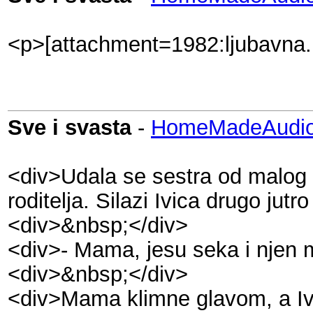
<p>[attachment=1982:ljubavna.
Sve i svasta
-
HomeMadeAudio
<div>Udala se sestra od malog 
roditelja. Silazi Ivica drugo jutr
<div>&nbsp;</div>
<div>- Mama, jesu seka i njen m
<div>&nbsp;</div>
<div>Mama klimne glavom, a Iv