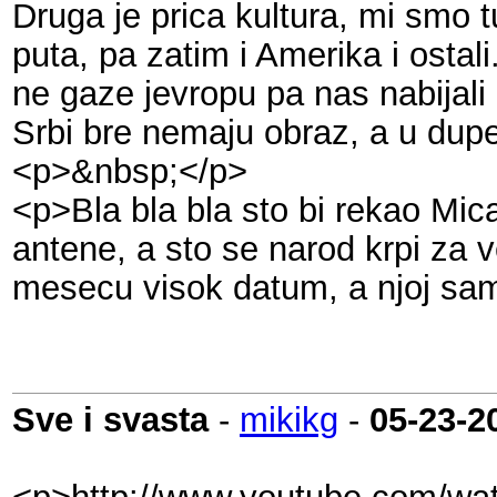
Druga je prica kultura, mi smo t
puta, pa zatim i Amerika i ostali.
ne gaze jevropu pa nas nabijal
Srbi bre nemaju obraz, a u dupet
<p>&nbsp;</p>
<p>Bla bla bla sto bi rekao Mic
antene, a sto se narod krpi za 
mesecu visok datum, a njoj sa
Sve i svasta
-
mikikg
-
05-23-2