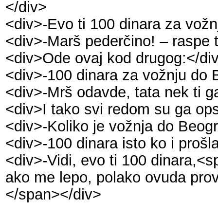
</div>
<div>-Evo ti 100 dinara za vožn
<div>-Marš pederčino! – raspe t
<div>Ode ovaj kod drugog:</di
<div>-100 dinara za vožnju do 
<div>-Mrš odavde, tata nek ti 
<div>I tako svi redom su ga op
<div>-Koliko je vožnja do Beog
<div>-100 dinara isto ko i prošl
<div>-Vidi, evo ti 100 dinara,<
ako me lepo, polako ovuda pro
</span></div>