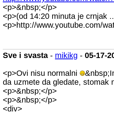
<p>&nbsp;</p>
<p>(od 14:20 minuta je crnjak ..
<p>http://www.youtube.com/w
Sve i svasta
-
mikikg
-
05-17-2
<p>Ovi nisu normalni
&nbsp;I
da uzmete da gledate, stomak 
<p>&nbsp;</p>
<p>&nbsp;</p>
<div>