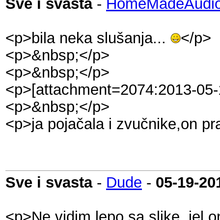
Sve i svasta
-
HomeMadeAudio
<p>bila neka slušanja...
</p>
<p>&nbsp;</p>
<p>&nbsp;</p>
<p>[attachment=2074:2013-05-
<p>&nbsp;</p>
<p>ja pojačala i zvučnike,on pr
Sve i svasta
-
Dude
-
05-19-20
<p>Ne vidim lepo sa slike, jel 