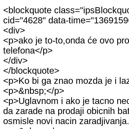
<blockquote class="ipsBlockqu
cid="4628" data-time="136915
<div>
<p>ako je to-to,onda će ovo pr
telefona</p>
</div>
</blockquote>
<p>Ko bi ga znao mozda je i la
<p>&nbsp;</p>
<p>Uglavnom i ako je tacno nece 
da zarade na prodaji obicnih bate
osmisle novi nacin zaradjivanja.