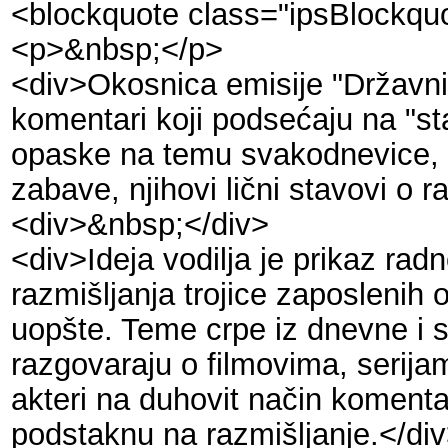
<blockquote class="ipsBlockqu
<p>&nbsp;</p>
<div>Okosnica emisije "Državni 
komentari koji podsećaju na "sta
opaske na temu svakodnevice, oko
zabave, njihovi lični stavovi o 
<div>&nbsp;</div>
<div>Ideja vodilja je prikaz r
razmišljanja trojice zaposlenih 
uopšte. Teme crpe iz dnevne i s
razgovaraju o filmovima, serijam
akteri na duhovit način komenta
podstaknu na razmišljanje.</di