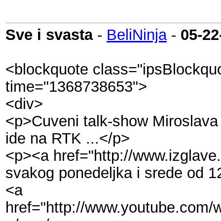
Sve i svasta
-
BeliNinja
-
05-22
<blockquote class="ipsBlockquo
time="1368738653">
<div>
<p>Cuveni talk-show Miroslava 
ide na RTK ...</p>
<p><a href="http://www.izglave.
svakog ponedeljka i srede od 1
<a
href="http://www.youtube.com/watc