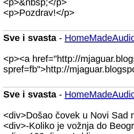
<p>&nbsp;</p>
<p>Pozdrav!</p>
Sve i svasta
-
HomeMadeAudio
<p><a href="http://mjaguar.blo
spref=fb">http://mjaguar.blogs
Sve i svasta
-
HomeMadeAudio
<div>Došao čovek u Novi Sad na t
<div>-Koliko je vožnja do Beog