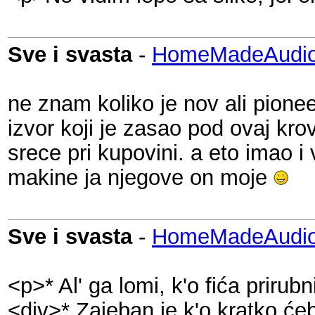
Sve i svasta
-
HomeMadeAudio
ne znam koliko je nov ali pione
izvor koji je zasao pod ovaj kro
srece pri kupovini. a eto imao
makine ja njegove on moje
Sve i svasta
-
HomeMadeAudio
<p>* Al' ga lomi, k'o fića prirub
<div>* Zajeban je k'o kratko će