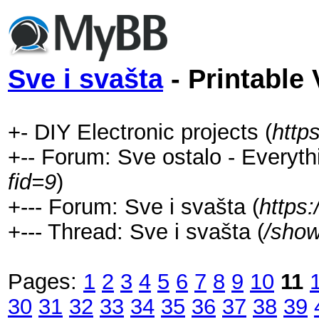
Sve i svašta
- Printable 
+- DIY Electronic projects (
http
+-- Forum: Sve ostalo - Everyth
fid=9
)
+--- Forum: Sve i svašta (
https
+--- Thread: Sve i svašta (
/show
Pages:
1
2
3
4
5
6
7
8
9
10
11
30
31
32
33
34
35
36
37
38
39