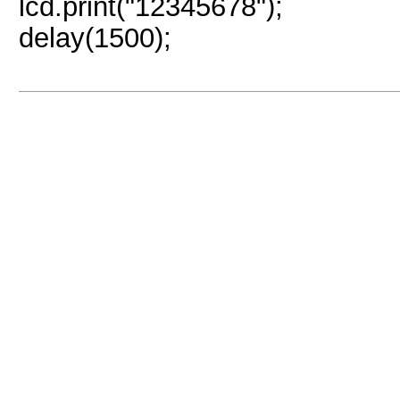
lcd.print("12345678");
delay(1500);