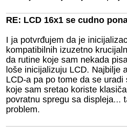
RE: LCD 16x1 se cudno pon
I ja potvrđujem da je inicijali
kompatibilnih izuzetno krucijaln
da rutine koje sam nekada pisa
loše inicijalizuju LCD. Najbil
LCD-a pa po tome da se uradi si
koje sam sretao koriste klasiča
povratnu spregu sa displeja... t
problem.