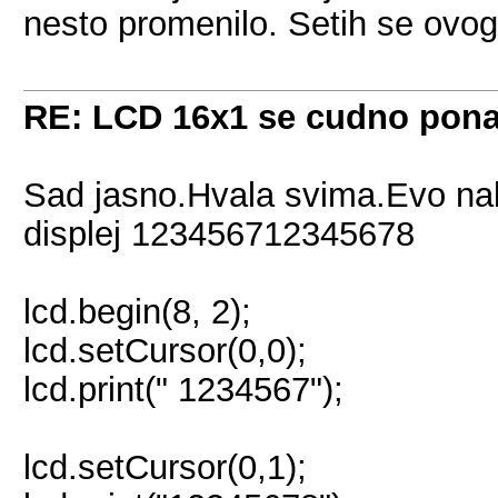
nesto promenilo. Setih se ovo
RE: LCD 16x1 se cudno pon
Sad jasno.Hvala svima.Evo nab
displej 123456712345678
lcd.begin(8, 2);
lcd.setCursor(0,0);
lcd.print(" 1234567");
lcd.setCursor(0,1);