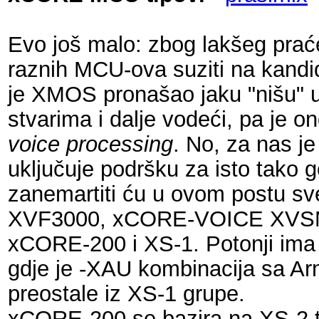
Evo još malo: zbog lakšeg prać
raznih MCU-ova suziti na kandid
je XMOS pronašao jaku "nišu" 
stvarima i dalje vodeći, pa je 
voice processing
. No, za nas je
uključuje podršku za isto tako 
zanemartiti ću u ovom postu s
XVF3000, xCORE-VOICE XVSM-2
xCORE-200 i XS-1. Potonji im
gdje je -XAU kombinacija sa Arm 
preostale iz XS-1 grupe.
xCORE-200 se bazira na XS-2 te