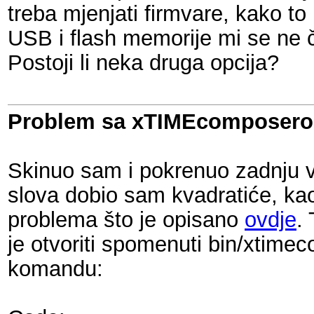
treba mjenjati firmvare, kako t
USB i flash memorije mi se ne čin
Postoji li neka druga opcija?
Problem sa xTIMEcomposero
Skinuo sam i pokrenuo zadnju 
slova dobio sam kvadratiće, kao
problema što je opisano
ovdje
.
je otvoriti spomenuti bin/xtimec
komandu: