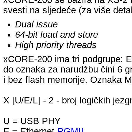
svesti na sljedeće (za više detal
Dual issue
64-bit load and store
High priority threads
xCORE-200 ima tri podgrupe: Et
do oznaka za narudžbu čini 6 gr
i bez flash memorije. Oznaka M
X [U/E/L] - 2 - broj logičkih jez
U = USB PHY
E = Ethernet
RGMII