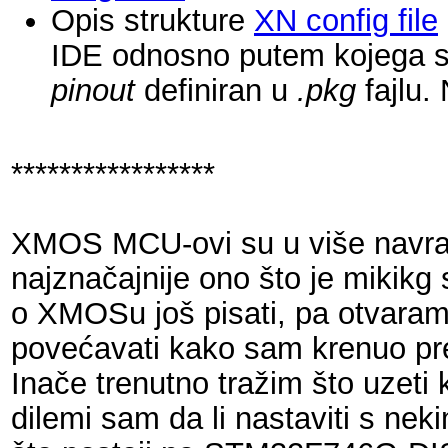
Opis strukture
XN config file
IDE odnosno putem kojega se m
pinout
definiran u
.pkg
fajlu.
*****************
XMOS MCU-ovi su u više navra
najznačajnije ono što je mikikg
o XMOSu još pisati, pa otvaram 
povećavati kako sam krenuo pr
Inače trenutno tražim što uzeti 
dilemi sam da li nastaviti s n