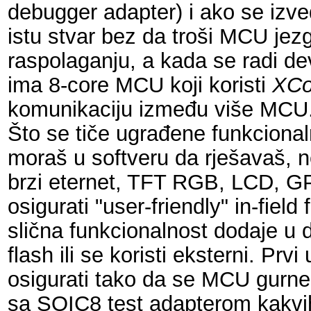
debugger adapter) i ako se izv
istu stvar bez da troši MCU jez
raspolaganju, a kada se radi 
ima 8-core MCU koji koristi
XCo
komunikaciju između više MCU
Što se tiče ugrađene funkciona
moraš u softveru da rješavaš, n
brzi eternet, TFT RGB, LCD, GPIO
osigurati "user-friendly" in-fiel
slična funkcionalnost dodaje u 
flash ili se koristi eksterni. Pr
osigurati tako da se MCU gurne 
sa SOIC8 test adapterom kakvi