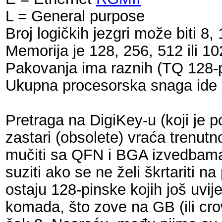
L = General purpose
Broj logičkih jezgri može biti 8, 
Memorija je 128, 256, 512 ili 1
Pakovanja ima raznih (TQ 128-p
Ukupna procesorska snaga ide
Pretraga na DigiKey-u (koji je p
zastari (obsolete) vraća trenutn
mučiti sa QFN i BGA izvedbama. 
suziti ako se ne želi škrtariti 
ostaju 128-pinske kojih još uvi
komada, što zove na GB (ili crow