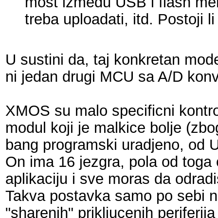
most između USB i flash memor
treba uploadati, itd. Postoji 
U sustini da, taj konkretan mod
ni jedan drugi MCU sa A/D konve
XMOS su malo specificni kontro
modul koji je malkice bolje (zb
bang programski uradjeno, od
On ima 16 jezgra, pola od toga 
aplikaciju i sve moras da odra
Takva postavka samo po sebi 
"sharenih" prikljucenih perife