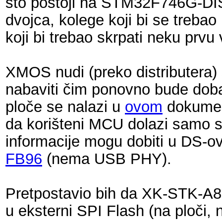
što postoji na STM32F746G-DISC
dvojca, kolege koji bi se trebao 
koji bi trebao skrpati neku prvu 
XMOS nudi (preko distributera) s
nabaviti čim ponovno bude doba
ploče se nalazi u
ovom
dokument
da korišteni MCU dolazi samo s
informacije mogu dobiti u DS-
FB96
(nema USB PHY).
Pretpostavio bih da XK-STK-A8D
u eksterni SPI Flash (na ploči,