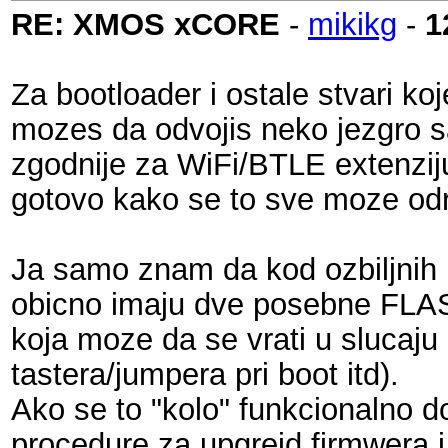
RE: XMOS xCORE
-
mikikg
-
1
Za bootloader i ostale stvari koj
mozes da odvojis neko jezgro sa
zgodnije za WiFi/BTLE extenziju
gotovo kako se to sve moze odra
Ja samo znam da kod ozbiljnih 
obicno imaju dve posebne FLAS
koja moze da se vrati u slucaju
tastera/jumpera pri boot itd).
Ako se to "kolo" funkcionalno d
procedure za upgrejd firmwera i