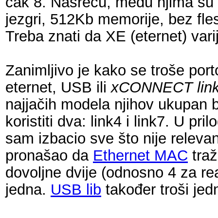
čak 8. Nasreću, među njima su 
jezgri, 512Kb memorije, bez fl
Treba znati da XE (eternet) var
Zanimljivo je kako se troše port
eternet, USB ili
xCONNECT lin
najjačih modela njihov ukupan br
koristiti dva: link4 i link7. U pr
sam izbacio sve što nije relev
pronašao da
Ethernet MAC
traž
dovoljne dvije (odnosno 4 za real
jedna.
USB lib
također troši jed