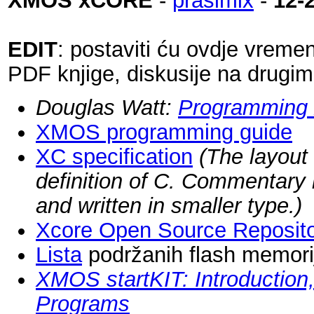
XMOS xCORE
-
prasimix
-
12-
EDIT
: postaviti ću ovdje vreme
PDF knjige, diskusije na drugim
Douglas Watt:
Programming
XMOS programming guide
XC specification
(The layout
definition of C. Commentary 
and written in smaller type.)
Xcore Open Source Reposito
Lista
podržanih flash memori
XMOS startKIT: Introduction
Programs