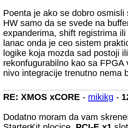
Poenta je ako se dobro osmisli s
HW samo da se svede na buffere 
expanderima, shift registrima il
lanac onda je ceo sistem prakticn
logike koja mozda sad postoji il
rekonfugurabilno kao sa FPGA v
nivo integracije trenutno nema 
RE: XMOS xCORE
-
mikikg
-
1
Dodatno moram da vam skrenem p
StarterKit plocice,
PCI-E x1
slot