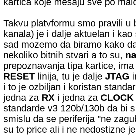
kartica koje mesaju sve po malo
Takvu platvformu smo pravili u b
kanala) je i dalje aktuelan i k
sad mozemo da biramo kako da se
nekoliko bitnih stvari a to su,
na
prepoznavanja tipa kartice, ima 
RESET
linija, tu je dalje
JTAG
i
i to je ozbiljan i koristan standa
jedna za
RX
i jedna za
CLOCK
standarde v3 120b/130b da bi sm
smislu da se periferija "ne zagu
su to price ali i ne nedostizne j