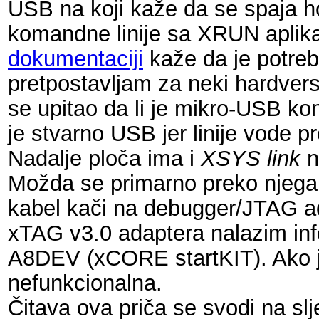
USB na koji kaže da se spaja h
komandne linije sa XRUN aplik
dokumentaciji
kaže da je potreb
pretpostavljam za neki hardver
se upitao da li je mikro-USB k
je stvarno USB jer linije vod
Nadalje ploča ima i
XSYS link
n
Možda se primarno preko njega 
kabel kači na debugger/JTAG ad
xTAG v3.0 adaptera nalazim inf
A8DEV (xCORE startKIT). Ako j
nefunkcionalna.
Čitava ova priča se svodi na 