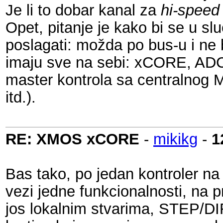
Je li to dobar kanal za
hi-speed
Opet, pitanje je kako bi se u s
poslagati: možda po bus-u i ne b
imaju sve na sebi: xCORE, ADC,
master kontrola sa centralnog M
itd.).
RE: XMOS xCORE
-
mikikg
-
1
Bas tako, po jedan kontroler na
vezi jedne funkcionalnosti, na 
jos lokalnim stvarima, STEP/DI