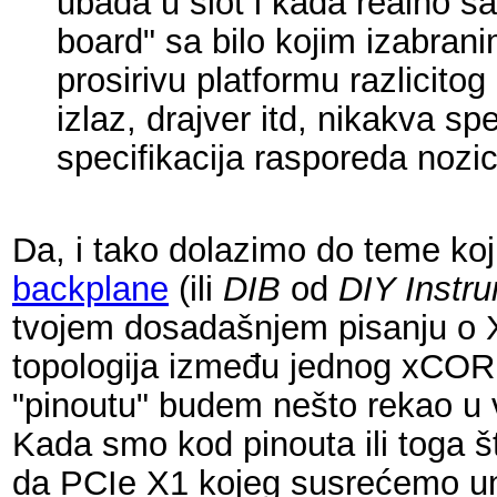
ubada u slot i kada realno s
board" sa bilo kojim izabran
prosirivu platformu razlicit
izlaz, drajver itd, nikakva 
specifikacija rasporeda nozica
Da, i tako dolazimo do teme ko
backplane
(ili
DIB
od
DIY Instr
tvojem dosadašnjem pisanju o X
topologija između jednog xCORE
"pinoutu" budem nešto rekao u 
Kada smo kod pinouta ili toga št
da PCIe X1 kojeg susrećemo u