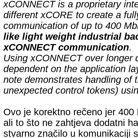
xCONNECT is a proprietary inte
different xCORE to create a full
communication of up to 400 Mb
like light weight industrial b
xCONNECT communication
.
Using xCONNECT over longer di
dependent on the application la
note demonstrates handling of t
unexpected control tokens) usi
Ovo je korektno rečeno jer 400
ali to što ne zahtjeva dodatni ha
stvarno značilo u komunikaciji