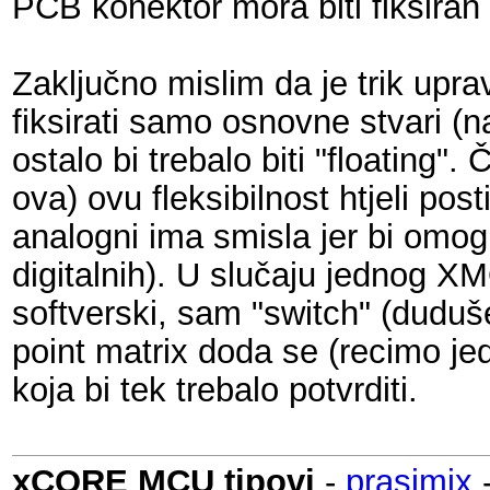
PCB konektor mora biti fiksiran 
Zaključno mislim da je trik upr
fiksirati samo osnovne stvari (n
ostalo bi trebalo biti "floating
ova) ovu fleksibilnost htjeli post
analogni ima smisla jer bi omog
digitalnih). U slučaju jednog X
softverski, sam "switch" (duduš
point matrix doda se (recimo je
koja bi tek trebalo potvrditi.
xCORE MCU tipovi
-
prasimix