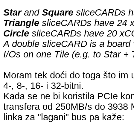
Star
and
Square
sliceCARDs hav
Triangle
sliceCARDs have 24 xC
Circle
sliceCARDs have 20 xCORE
A double sliceCARD is a board w
I/Os on one Tile (e.g. to Star + 
Moram tek doći do toga što im u 
4-, 8-, 16- i 32-bitni.
Kada se ne bi koristila PCIe ko
transfera od 250MB/s do 3938
linka za "lagani" bus pa kaže: