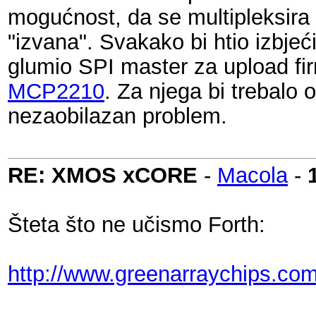
mogućnost, da se multipleksira 
"izvana". Svakako bi htio izbje
glumio SPI master za upload f
MCP2210
. Za njega bi trebalo 
nezaobilazan problem.
RE: XMOS xCORE
-
Macola
-
Šteta što ne učismo Forth:
http://www.greenarraychips.co