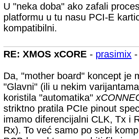
U "neka doba" ako zafali proce
platformu u tu nasu PCI-E kart
kompatibilni.
RE: XMOS xCORE
-
prasimix
Da, "mother board" koncept je m
"Glavni" (ili u nekim varijantama
koristila "automatika"
xCONNECT
striktno pratila PCIe pinout spec
imamo diferencijalni CLK, Tx i R
Rx). To već samo po sebi komplic