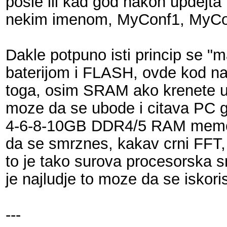
posle ili kad god nakon updejt
nekim imenom, MyConf1, MyConf
Dakle potpuno isti princip se 
baterijom i FLASH, ovde kod n
toga, osim SRAM ako krenete u 
moze da se ubode i citava PC gr
4-6-8-10GB DDR4/5 RAM memorije
da se smrznes, kakav crni FFT, 
to je tako surova procesorska s
je najludje to moze da se iskorist
---