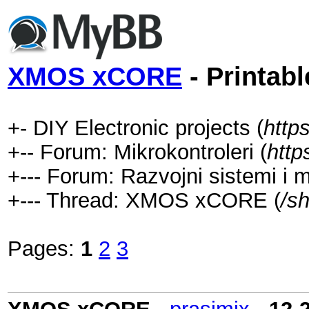
XMOS xCORE
- Printabl
+- DIY Electronic projects (
http
+-- Forum: Mikrokontroleri (
http
+--- Forum: Razvojni sistemi i m
+--- Thread: XMOS xCORE (
/s
Pages:
1
2
3