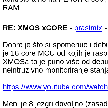
RAM
RE: XMOS xCORE
-
prasimix
Dobro je što si spomenuo i deb
je 16-core MCU od kojih je raspo
XMOSa to je puno više od debug
neintruzivno monitoriranje stanj
https://www.youtube.com/wa
Meni je 8 jezgri dovoljno (zasa