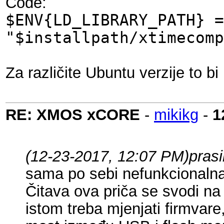
Code:
$ENV{LD_LIBRARY_PATH} =
"$installpath/xtimecomp
Za različite Ubuntu verzije to bi 
RE: XMOS xCORE
-
mikikg
-
1
(12-23-2017, 12:07 PM)
pras
sama po sebi nefunkcionalna
Čitava ova priča se svodi n
istom treba mjenjati firmvar